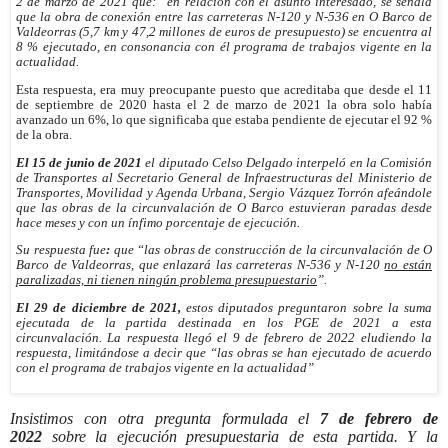
2 de marzo de 2021 que: “en relación con él asunto interesado, se señala
que la obra de conexión entre las carreteras N-120 y N-536 en O Barco de
Valdeorras (5,7 km y 47,2 millones de euros de presupuesto) se encuentra al
8 % ejecutado, en consonancia con él programa de trabajos vigente en la
actualidad.
Esta respuesta, era muy preocupante puesto que acreditaba que desde el 11
de septiembre de 2020 hasta el 2 de marzo de 2021 la obra solo había
avanzado un 6%, lo que significaba que estaba pendiente de ejecutar el 92 %
de la obra.
El 15 de junio de 2021
el diputado Celso Delgado interpeló
en la Comisión
de Transportes al Secretario General de Infraestructuras del Ministerio de
Transportes, Movilidad y Agenda Urbana, Sergio Vázquez Torrón afeándole
que las obras de la circunvalación de O Barco estuvieran paradas desde
hace meses y con un ínfimo porcentaje de ejecución.
Su respuesta fue
:
que “las obras de construcción de la circunvalación de O
Barco de Valdeorras, que enlazará las carreteras N-536 y N-120
no están
paralizadas, ni tienen ningún problema presupuestario
”.
El 29 de diciembre de 2021,
estos diputados preguntaron sobre la suma
ejecutada de la partida destinada en los PGE de 2021 a esta
circunvalación. La respuesta llegó el 9 de febrero de 2022 eludiendo la
respuesta, limitándose a decir que “las obras se han ejecutado de acuerdo
con el programa de trabajos vigente en la actualidad”
Insistimos con otra pregunta formulada el
7 de febrero de
2022
sobre la ejecución presupuestaria de esta partida. Y la