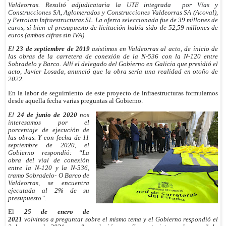
Valdeorras. Resultó adjudicataria la UTE
integrada por Vías y
Construcciones SA, Aglomerados y Construcciones Valdeorras SA (Acoval),
y Petrolam Infraestructuras SL. La oferta seleccionada fue de 39 millones de
euros, si bien el
presupuesto de licitación había sido de 52,59 millones de
euros (ambas cifras sin IVA)
El
23 de septiembre de 2019
asistimos en Valdeorras al acto, de inicio de
las obras de la carretera de conexión de la N-536 con la N-120 entre
Sobradelo y Barco. Allí el delegado del Gobierno en Galicia que presidió el
acto, Javier Losada, anunció que la obra sería una realidad en otoño de
2022
.
En la labor de seguimiento de este proyecto de infraestructuras formulamos
desde aquella fecha varias preguntas al Gobierno.
El
24 de junio de 2020
nos
interesamos por el
porcentaje de ejecución de
las obras. Y con fecha de 11
septiembre de 2020, el
Gobierno respondió: “La
obra del vial de conexión
entre la N-120 y la N-536,
tramo Sobradelo- O Barco de
Valdeorras, se encuentra
ejecutada al 2% de su
presupuesto”.
El
25 de enero de
2021
volvimos a preguntar sobre el mismo tema y el Gobierno respondió el