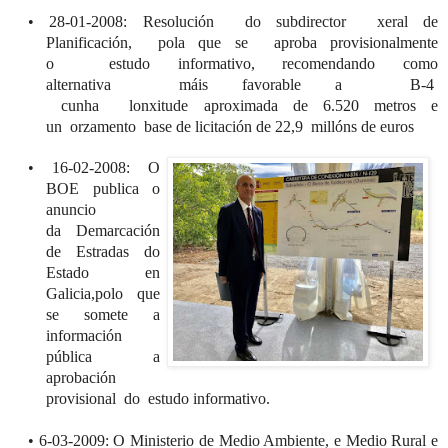
•
28-01-2008: Resolución do
s
ubdirector
x
eral
de
Planificación
,
pola
que se
aproba
provisionalmente
o
estudo
informativo, recomendando como
alternativa
máis
favorable a B-4
cunha
lonxitude
aproximada de 6.520 metros e
un
orzamento
base de licitación de 22,9
millóns
de euros
•
16-02-2008: O
BOE publica o
anuncio
d
a
Demarcación
de Estradas do
Estado en
Galicia
,
polo que
se somete a
información
pública a
aprobación
provisional do
e
studo
i
nformativo.
•
6-03-2009: O Ministerio de Medio Ambi
ente, e Medio Rural e