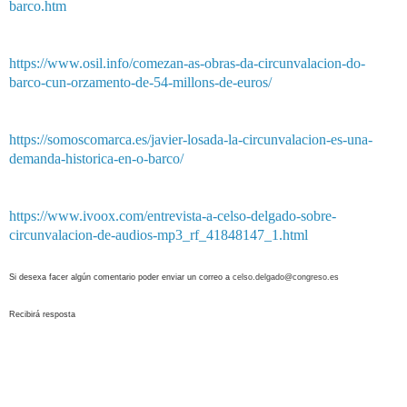
barco.htm
https://www.osil.info/comezan-as-obras-da-circunvalacion-do-
barco-cun-orzamento-de-54-millons-de-euros/
https://somoscomarca.es/javier-losada-la-circunvalacion-es-una-
demanda-historica-en-o-barco/
https://www.ivoox.com/entrevista-a-celso-delgado-sobre-
circunvalacion-de-audios-mp3_rf_41848147_1.html
Si desexa facer algún comentario poder enviar un correo a
celso.delgado@congreso.es
Recibirá resposta