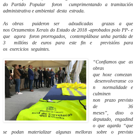
do Partido Popular
foron
cumprimentando
a tramitación
administrativa e ambiental
desta
estrada.
As obras
puideron
ser
adxudicadas
grazas
a que
nos
Orzamentos
Xerais
do Estado de 2018 -
aprobados polo P
P-
e
que
agora
foron
prorrogados,
cont
emplábase
unha
partida de
3
millóns
de euros para este fin e
previsións
para
os
exercicios
seguintes
.
“
Confiamos que as
obras
que
hoxe
comezan
desenvolveranse
co
n
normalidade
e
culminen
n
on
prazo
previst
o
de 36
meses”,
dixo
o
deputado,
engadind
o
que
agarda
“que
se podan materializar algunas
melloras
sobre o previsto