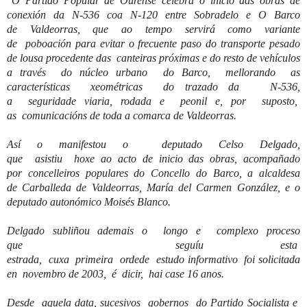
"
O Partido Popular de Ourense celebra o inicio da
s obras de
conexión
da
N-536 coa N-120 entre
Sobradelo
e O Barco
de
Valdeorras
, que
ao
tempo
s
ervirá como variante
de
poboación
para evitar o frecuente paso do
transporte pesado
de
lousa
procedente da
s
canteiras
próximas e
do
resto de vehículos
a través do núcleo urbano do Barco,
mellorando
as
características
xeométricas
do trazado d
a
N-536,
a
seguridade
viaria, rodada e
peonil
e
,
por
suposto
,
as
comunicacións
de toda a comarca de
Valdeorras
.
Así o
manifestou
o
deputado Celso Delgado,
qu
e
asistiu
hoxe
ao
acto de inicio da
s obras,
acompañado
por
concelleiros
populares do Concello do Barco, a alcaldesa
de
Carballeda
de
Valdeorras
, María del Carmen González, e o
deputado autonómico Moisés Blanco.
Delgado
subliñou
ademais
o long
o e complexo proceso
que
seguí
u
esta
estrada,
cuxa
primeira
orde
de
estudo
informativo
foi
solicitada
en
novembro
de 2003, é
dicir
,
hai
case 16
anos
.
Desde
aquela
data
,
sucesivos
gobernos
do Partido Socialista e