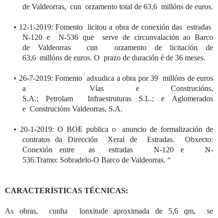
de
Valdeorras
,
cun
orzamento
total de 63,6
millóns
de euros.
•
12-1-2019: Foment
o
licitou
a obra de conexión das estradas
N-120 e
N-53
6 que
serve
de circunvalación
ao
Barco
de
Valdeorras
cun
orzamento
de licitación de
63,6
millóns
de euros. O
prazo
de duración
é
de 36 meses.
•
26-7-2019: Fomento
adxudica
a obra por 39
millóns
de euros
a
Vías e
Construcións
,
S.A.;
P
etrolam
I
nfraestruturas
S.L.;
e
A
glomerados
e
C
onstrucións
V
aldeorras
, S.A
.
•
20-1-
2019: O BOE publica o
a
nuncio de formalización de
contratos d
a
Dirección
Xeral
de Estradas.
Obxecto
:
Conexión entre as estradas N-1
20 e N-
536.Tramo:
Sobradelo
-
O Barco de
Valdeorras
. “
CARACTERÍSTICAS TÉCNICAS:
As obras,
cunha
lonxitude
aproximada de 5,6 q
m,
se