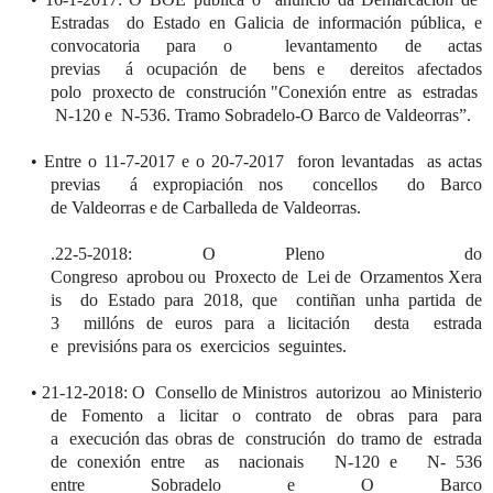
Estradas do Estado en Galicia de información pública
,
e
convocatoria para o
levantamento
de actas
previas
á
ocupación de
bens
e
dereitos
afectados
polo
proxecto
de
c
onstrución
"Conexión
entre as estradas
N-120 e N-536. Tramo
Sobradelo
-O Barco de
Valdeorras
”
.
•
Entre o 11-7-2017 e o 20-7-2017
foron
levantadas as actas
previas
á
expropiación nos
concellos
do Barco
de
Valdeorras
e de
Carballeda
de Valdeorras.
.22-5-2018: O Pleno do
Congreso
aprobou
ou
Proxecto
de
Lei
de
Orzamentos
Xera
is
do Estado para 2018, que
cont
iñan
unha
partida de
3
millóns
de euros para a licitación
desta
estrada
e
previsións
para os
exercicios
seguintes
.
•
21-12
-2018: O
Consello
de Ministros
autorizou
ao
Ministerio
de Fomento a licitar o contrato de obras para para
a
execución
d
a
s obras de
construción
do tramo de estrada
de conexión entre as
nacionais
N-120 e N- 536
entre
Sobradelo
e O Barco