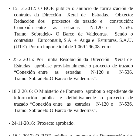
•
15-12-2012: O BOE publica o
a
nuncio de formalización de
contratos d
a
Dirección
Xeral
de Estradas.
Obxecto
:
Redacción d
os
proxectos
de trazado e
construción
:
Conexión entre as estradas N-120 e N-536.
Tramo:
Sobradelo
- O Barco de
Valdeorras
.
Sendo
o
contratista:
Euroconsult
, S.A. e
Auga
e
Estruturas
, S.A.U.
(UTE). Por un importe total de 1.069.296,08 euros.
•
25-2-2015: Por
unha
Resolución d
a
Dirección
Xeral
de
Estradas
apróbase
provisionalmente o
proxecto
de trazado
“Conexión entre as estradas N-120
e N-536.
Tramo:
Sobradelo
-
O Barco de
Valdeorras
”
.
•
18-2-2016: O Ministerio de Fomento
aprobou
o expediente de
información pública e defini
tivamente o
proxecto
de
trazado
“Conexión entre as estradas N-12
0 e N-536.
Tramo:
Sobradelo
-
O Barco de
Valdeorras
”.
•
24-11-2016:
Proxecto
aprobado
.
•
16-1-2017: O BOE publica o
a
nuncio d
a
Demarcación de