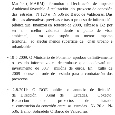
Mariño
(
MARM
)
formulou
a Declaración de Impacto
Ambiental favorable
á
realizac
ión do
proxecto
de conexión
da
s estradas N-120 e
N-536 no Barco de
Valdeorras
. Da
s
distintas alternativas previstas e tras o proceso de información
pública que
finalizou
en
febreiro
de 2008
,
elíxese
a B2 por
ser a
mellor
valorada desde o punto de vista
ambiental,
xa
que supón un menor impacto
territorial
ao
afectar menos superficie de chan urbano e
urbanizable.
•
19-5-2009: O Ministerio de Fomento
aprobou
definitivamente
o
estudo
informativo e
determínase
que
conlevará
un
investimento de 30,7
millóns
de euros.
En
xullo
de
2009
deuse
a
orde
de
estudo
para a contratación
dos
p
roxectos.
•
2-8-2011: O BOE publica
o
a
nuncio de licitación
d
a
Dirección
Xeral
de Estradas.
Obxecto
:
Redacción
dos
proxectos
de trazado
e
construción
da
c
onexión entre as estradas N-120 e N-
536. Tramo:
Sobradelo
-O Barco de
Valdeorras
.