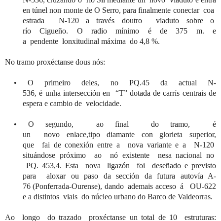
en túnel non monte de
O
Serro
, para fina
lmente conectar
coa
estrada N-120 a través
doutro
viaduto
sobre o
r
ío
Cigueño
.
O radio mínimo é de 375
m
.
e
a
pendente
lonxitudinal
máxima do 4,8
%
.
No
tramo
proxéctanse
dous
nós
:
•
O
primeiro
deles,
no
PQ.45
d
a actual N-
536, é
unha
intersección en
“
T
” dotada de
carrís
centrais
de
espera e cambio de
velocidade
.
•
O segundo,
ao
final do tramo, é
un
novo
enlace
,
tipo
diamante con glorieta superior,
que
fai
de conexión entre a nova
variante e a N-120
situándose próximo
ao
nó
existente
nesa
nacional no
P
Q.
453,4. Esta nova ligazón
foi
deseñado
e previsto
para
aloxar
ou
paso d
a
sección d
a
futura autovía A-
76
(
Ponferrada-Ourense
)
, dando
ademais
acceso
á
OU-622
e a dist
intos
viais
do núcleo urbano
d
o
Barco de
Valdeorras
.
Ao
longo do trazado
proxéctanse
un total de 10
estruturas
: