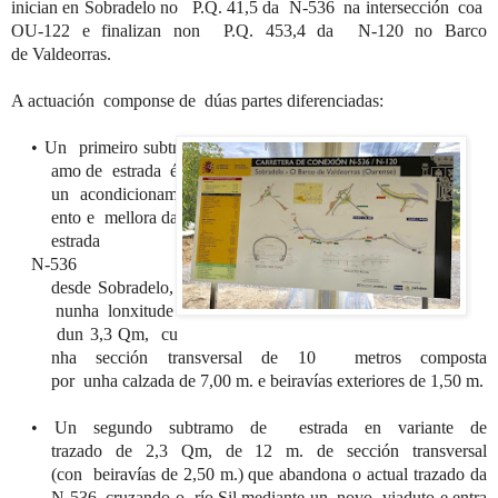
inician
en
Sobradelo
no P.Q. 41,5 d
a N-536
na
intersección coa
OU-122 e finalizan non
P.Q. 453,4 d
a
N-120 no Barco
de
Valdeorras
.
A actuación
componse
de dú
as partes diferenciadas:
•
Un
primeiro
subtr
amo
de estrada é
un
acondicionam
ento
e
mellora
d
a
estrada
N-536
desde
Sobradelo
,
nunha
lonxitude
dun
3,3
Qm
,
cu
nha
sección transversal de 10
m
etros
compo
sta
por
unha
calzada de 7,00
m
. e
beiravías
exteriores de 1,50 m.
•
Un segundo
subtramo
de
estrada en variante de
trazado
d
e
2,3
Qm, de 12
m
.
de sección transv
ersal
(con
beiravías
de 2,50
m
.
) que abandona o actual trazado d
a
N-536, cruzando o rí
o Sil mediante un
novo
viaduto
e entra