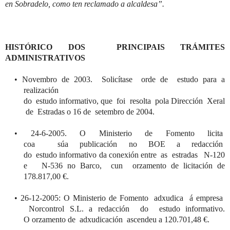
en
Sobradelo
, como ten reclamado a alcaldesa”.
HISTÓRICO DOS PRINCIPAIS TRÁMITES
ADMINISTRATIVOS
•
Novembro
de 2003
.
S
olicítase
o
rde
de
e
studo
para a
realización
do
e
studo
i
nformativo
,
que
foi
resolta
pola
Dirección
Xeral
de Estradas o 16 de
setembro
de 2004.
•
24-6-2005
.
O Ministerio de Fomento licita
coa
súa
publicación no BOE a redacción
do
estudo
informativo d
a
conexión entre as estradas N-120
e N-536 no Barco,
cun
orzamento
de licitación de
178.817,00 €.
•
26-12-2005: O Ministerio de Fomento
adxudica
á empresa
Norcontrol
S.L. a redacción do
estudo
informativo.
O
orzamento
de
adxudicación
ascendeu
a 120.701,48 €.