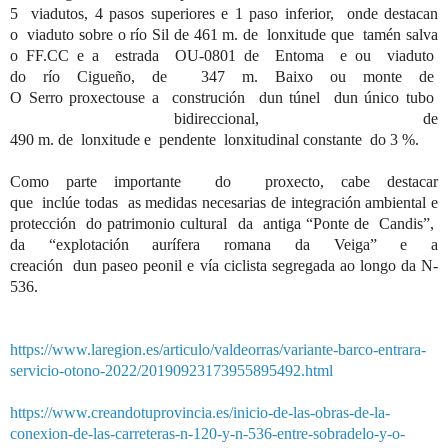
5
viadutos
, 4 pasos superiores e 1 paso inferior,
onde
destacan
o
viaduto
sobre o
r
ío
Sil de 461 m. de
lonxitude
que
tamén
salva
o
FF.CC e a estrada
OU-0801 de
Entoma
e
ou
viaduto
do
río
Cigueño
, de 347 m.
Baixo
ou
monte de
O
Serro
proxectouse
a
construción
dun
túnel
dun
único
tubo
bidireccional, de
490
m
.
de
lonxitude
e
pendente
lonxitudinal
constante do 3
%.
Como parte importante do
proxecto
, cabe destacar
que
inclúe
todas as medidas necesarias de integración ambiental e
protección do pa
trimonio cultural da
antiga
“
Ponte de
Candis
”,
d
a “explotación
aurífera romana d
a
Veiga
” e a
creación
dun
paseo
pe
onil
e vía ciclista segregada
ao
longo d
a
N-
536.
https://www.laregion.es/articulo/valdeorras/variante-barco-entrara-
servicio-
otono-2022/20190923173955895492.html
https://www.creandotuprovincia.es/inicio-de-las-obras-de-la-
conexion-de-las-carreteras-n-120-y-n-536-entre-sobradelo-y-o-