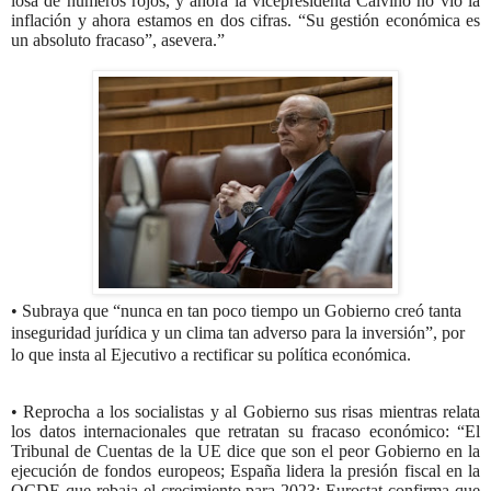
losa de números rojos, y ahora la vicepresidenta Calviño no vio la
inflación y ahora estamos en dos cifras. “Su gestión económica es
un absoluto fracaso”, asevera.”
• Subraya que “nunca en tan poco tiempo un Gobierno creó tanta
inseguridad jurídica y un clima tan adverso para la inversión”, por
lo que insta al Ejecutivo a rectificar su política económica.
• Reprocha a los socialistas y al Gobierno sus risas mientras relata
los datos internacionales que retratan su fracaso económico: “El
Tribunal de Cuentas de la UE dice que son el peor Gobierno en la
ejecución de fondos europeos; España lidera la presión fiscal en la
OCDE que rebaja el crecimiento para 2023; Eurostat confirma que