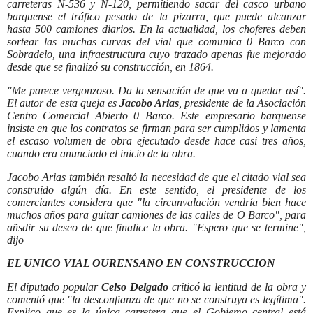
carreteras N-536 y N-120, permitiendo sacar del casco urbano
barquense el tráfico pesado de la pizarra, que puede alcanzar
hasta 500 camiones diarios. En la actualidad, los choferes deben
sortear las muchas curvas del vial que comunica 0 Barco con
Sobradelo, una infraestructura cuyo trazado apenas fue mejorado
desde que se finalizó su construcción, en 1864.
"Me parece vergonzoso. Da la sensación de que va a quedar así".
El autor de esta queja es
Jacobo Arias
, presidente de la Asociación
Centro Comercial Abierto 0 Barco. Este empresario barquense
insiste en que los contratos se firman para ser cumplidos y lamenta
el escaso volumen de obra ejecutado desde hace casi tres años,
cuando era anunciado el inicio de la obra.
Jacobo Arias también resaltó la necesidad de que el citado vial sea
construido algún día. En este sentido, el presidente de los
comerciantes considera que "la circunvalación vendría bien hace
muchos años para guitar camiones de las calles de O Barco", para
añsdir su deseo de que finalice la obra. "Espero que se termine",
dijo
EL UNICO VIAL OURENSANO EN CONSTRUCCION
El diputado popular
Celso Delgado
criticó la lentitud de la obra y
comentó que "la desconfianza de que no se construya es legítima".
Explico que es la única carretera que el Gobiemo central está