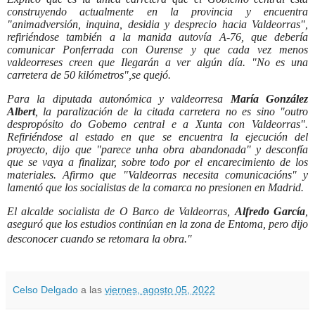
construyendo actualmente en la provincia y encuentra
"animadversión, inquina, desidia y desprecio hacia Valdeorras",
refiriéndose también a la manida autovía A-76, que debería
comunicar Ponferrada con Ourense y que cada vez menos
valdeorreses creen que Ilegarán a ver algún día. "No es una
carretera de 50 kilómetros",se quejó.
Para la diputada autonómica y valdeorresa
María González
Albert
, la paralización de la citada carretera no es sino "outro
despropósito do Gobemo central e a Xunta con Valdeorras".
Refiriéndose al estado en que se encuentra la ejecución del
proyecto, dijo que "parece unha obra abandonada" y desconfía
que se vaya a finalizar, sobre todo por el encarecimiento de los
materiales. Afirmo que "Valdeorras necesita comunicacións" y
lamentó que los socialistas de la comarca no presionen en Madrid.
El alcalde socialista de O Barco de Valdeorras,
Alfredo García
,
aseguró que los estudios continúan en la zona de Entoma, pero dijo
desconocer cuando se retomara la obra."
Celso Delgado
a las
viernes, agosto 05, 2022