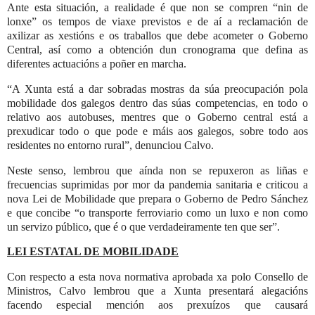
Ante esta situación, a realidade é que non se compren “nin de
lonxe” os tempos de viaxe previstos e de aí a reclamación de
axilizar as xestións e os traballos que debe acometer o Goberno
Central, así como a obtención dun cronograma que defina as
diferentes actuacións a poñer en marcha.
“A Xunta está a dar sobradas mostras da súa preocupación pola
mobilidade dos galegos dentro das súas competencias, en todo o
relativo aos autobuses, mentres que o Goberno central está a
prexudicar todo o que pode e máis aos galegos, sobre todo aos
residentes no entorno rural”, denunciou Calvo.
Neste senso, lembrou que aínda non se repuxeron as liñas e
frecuencias suprimidas por mor da pandemia sanitaria e criticou a
nova Lei de Mobilidade que prepara o Goberno de Pedro Sánchez
e que concibe “o transporte ferroviario como un luxo e non como
un servizo público, que é o que verdadeiramente ten que ser”.
LEI ESTATAL DE MOBILIDADE
Con respecto a esta nova normativa aprobada xa polo Consello de
Ministros, Calvo lembrou que a Xunta presentará alegacións
facendo especial mención aos prexuízos que causará