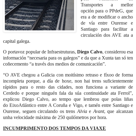
Transportes a mellor
opción para o PPdeG, que
era a de modificar o ancho
de vía entre Ourense e
Santiago para facilitar a
circulación dos AVE ata a
capital galega.
O portavoz popular de Infraestruturas,
Diego Calvo
, considerou esa
información “necesaria para os galegos” e da que a Xunta tan só ten
coñecemento “a través dos medios de comunicación”.
“O AVE chegou a Galicia con moitísimo retraso e fíxoo de forma
incompleta porque, a día de hoxe, non hai trens suficientemente
rápidos para o resto das cidades, non funciona a variante de
Cerdedo e porque ninguén fala da súa continuidade ata Ferrol”,
explicou Diego Calvo, ao tempo que lembrou que polas liñas
do EixoAtlántico entre A Coruña e Vigo, e tamén entre Santiago e
Ourense, seguen circulando os trens
Alvia
e
Avant
, que alcanzan
unha velocidade máxima de 250 quilómetros por hora.
INCUMPRIMENTO DOS TEMPOS DA VIAXE