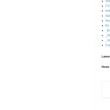
Sob
CV
Act
Gal
Aud
En 
_En
_Ou
_Vi
Con
Latest
Home