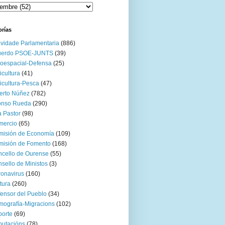
orías
ividade Parlamentaria
(886)
uerdo PSOE-JUNTS
(39)
oespacial-Defensa
(25)
icultura
(41)
icultura-Pesca
(47)
erto Núñez
(782)
onso Rueda
(290)
 Pastor
(98)
mercio
(65)
misión de Economía
(109)
isión de Fomento
(168)
cello de Ourense
(55)
sello de Ministos
(3)
onavirus
(160)
tura
(260)
ensor del Pueblo
(34)
ografía-Migracions
(102)
orte
(69)
utacións
(78)