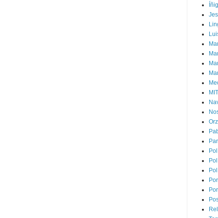
Íñi
Je
Lin
Lui
Man
Ma
Mar
Mar
Med
MI
Na
Nos
Or
Pa
Par
Pol
Pol
Pol
Por
Por
Pos
Rel