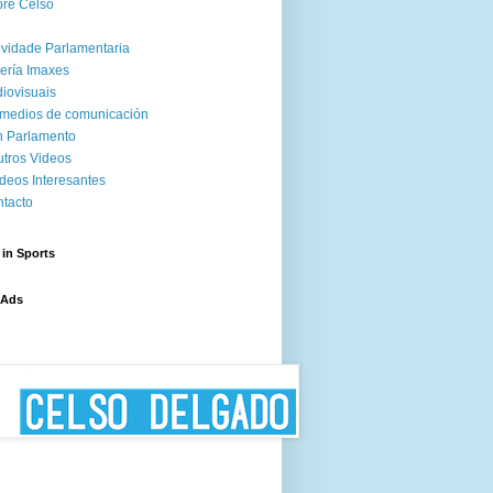
re Celso
ividade Parlamentaria
ería Imaxes
iovisuais
medios de comunicación
 Parlamento
tros Videos
deos Interesantes
tacto
 in Sports
 Ads