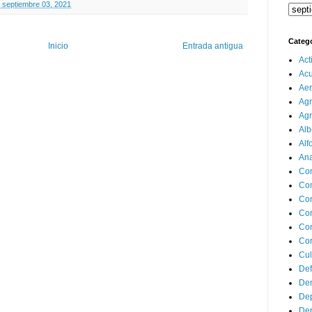
, septiembre 03, 2021
Categ
Inicio
Entrada antigua
Act
Ac
Aer
Agr
Agr
Alb
Alf
Ana
Co
Co
Com
Con
Con
Cor
Cul
Def
Dem
Dep
Dep