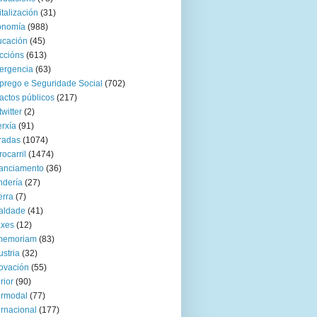
italización
(31)
onomía
(988)
ucación
(45)
ccións
(613)
ergencia
(63)
rego e Seguridade Social
(702)
actos públicos
(217)
twitter
(2)
rxía
(91)
radas
(1074)
rocarril
(1474)
anciamento
(36)
ndería
(27)
rra
(7)
aldade
(41)
axes
(12)
 memoriam
(83)
ustria
(32)
ovación
(55)
rior
(90)
ermodal
(77)
ernacional
(177)