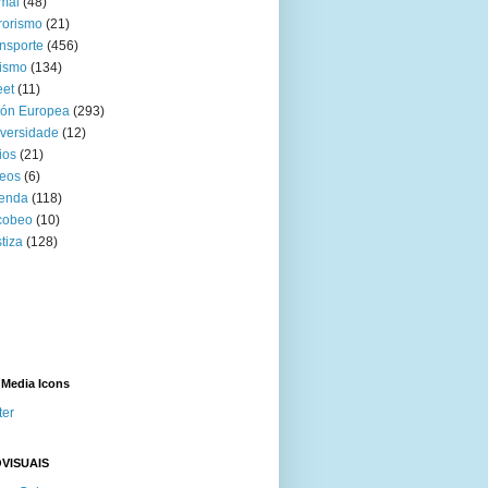
mal
(48)
rorismo
(21)
nsporte
(456)
ismo
(134)
eet
(11)
ión Europea
(293)
versidade
(12)
ios
(21)
eos
(6)
venda
(118)
cobeo
(10)
tiza
(128)
 Media Icons
ter
VISUAIS