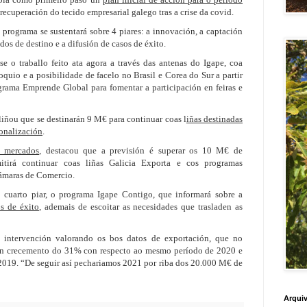
recuperación do tecido empresarial galego tras a crise da covid.
programa se sustentará sobre 4 piares: a innovación, a captación
s de destino e a difusión de casos de éxito.
se o traballo feito ata agora a través das antenas do Igape, coa
quio e a posibilidade de facelo no Brasil e Corea do Sur a partir
rama Emprende Global para fomentar a participación en feiras e
liñou que se destinarán 9 M€ para continuar coas l
iñas destinadas
ionalización
.
 mercados
, destacou que a previsión é superar os 10 M€ de
itirá continuar coas liñas Galicia Exporta e cos programas
ámaras de Comercio.
 cuarto piar, o programa Igape Contigo, que informará sobre a
s de éxito
, ademais de escoitar as necesidades que trasladen as
 intervención valorando os bos datos de exportación, que no
 un crecemento do 31% con respecto ao mesmo período de 2020 e
019. “De seguir así pechariamos 2021 por riba dos 20.000 M€ de
Arquiv