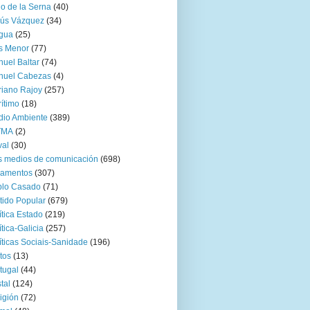
go de la Serna
(40)
sús Vázquez
(34)
gua
(25)
s Menor
(77)
uel Baltar
(74)
nuel Cabezas
(4)
iano Rajoy
(257)
ítimo
(18)
io Ambiente
(389)
TMA
(2)
val
(30)
 medios de comunicación
(698)
zamentos
(307)
blo Casado
(71)
tido Popular
(679)
ítica Estado
(219)
ítica-Galicia
(257)
íticas Sociais-Sanidade
(196)
tos
(13)
tugal
(44)
tal
(124)
igión
(72)