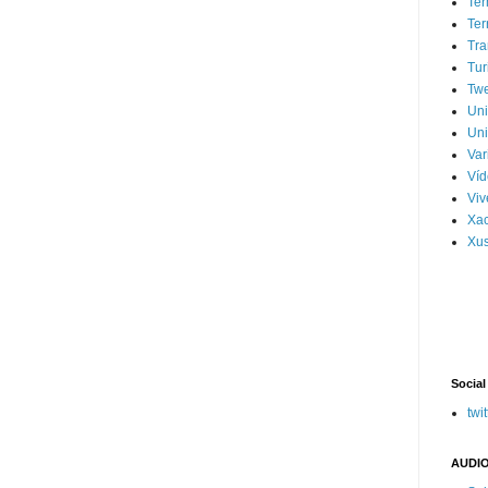
Ter
Ter
Tra
Tur
Tw
Un
Uni
Var
Víd
Vi
Xa
Xus
Social
twit
AUDIO