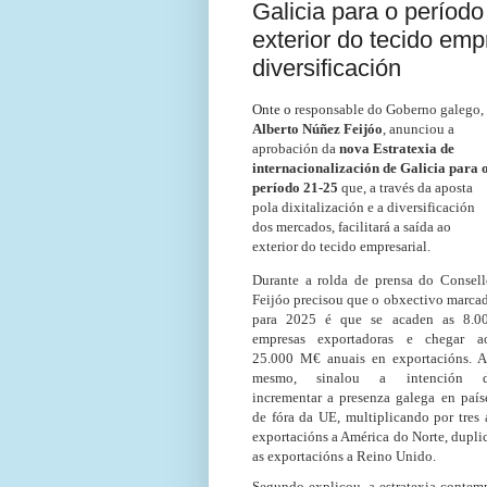
Galicia para o período 
exterior do tecido empr
diversificación
Onte o
responsable do Goberno galego,
Alberto Núñez Feijóo
, anunciou a
aprobación da
nova Estratexia de
internacionalización de Galicia para 
período 21-25
que, a través da aposta
pola dixitalización e a diversificación
dos mercados, facilitará a saída ao
exterior do tecido empresarial.
Durante a rolda de prensa do Consell
Feijóo precisou que o obxectivo marca
para 2025 é que se acaden as 8.0
empresas exportadoras e chegar a
25.000 M€ anuais en exportacións. A
mesmo, sinalou a intención 
incrementar a presenza galega en país
de fóra da UE, multiplicando por tres 
exportacións a América do Norte, dupl
as exportacións a Reino Unido.
Segundo explicou, a estratexia conte