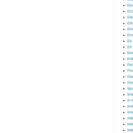
Dix
Ec
Ed
Ele
Em
Emp
En 
En 
Ene
Est
Fer
Fin
Ga
Gue
Igu
Im
In
Ind
Inn
Inte
int
Int