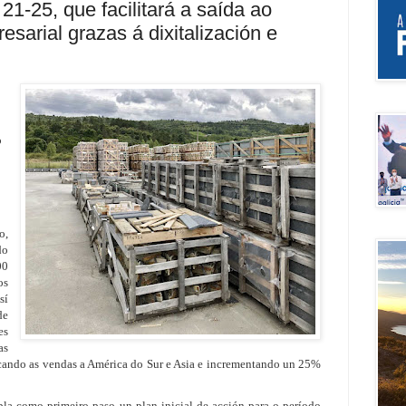
21-25, que facilitará a saída ao
esarial grazas á dixitalización e
o
o,
do
00
os
sí
de
es
as
icando as vendas a América do Sur e Asia e incrementando un 25%
mpla como primeiro paso un
plan inicial de acción para o período