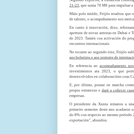
21-23
, que suma 70 M€ para impulsar a 
Máis polo miúdo, Feijóo resaltou que o 
de talento, o acompañamento nos mercado
En canto á innovación, dixo, reforzara
apertura de novas antenas en Dubai e To
de 2023. Tamén coa activación do prog
encontros internacionais.
No tocante ao segundo eixe, Feijóo sub
aos bolseiros e aos xestores de internac
En referencia ao
acompañamento nos
investimentos ata 2023, o que perm
desenvolvidos en colaboracións coas C
E, por último, porase en marcha como
propia estratexia e
dará a coñecer caso
empresas.
O presidente da Xunta rematou a súa
primeiro semestre deste ano acadaron
do 8% con respecto ao mesmo período 2
exportación”, abundou.