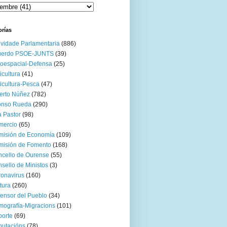
orías
ividade Parlamentaria
(886)
uerdo PSOE-JUNTS
(39)
oespacial-Defensa
(25)
icultura
(41)
icultura-Pesca
(47)
erto Núñez
(782)
onso Rueda
(290)
 Pastor
(98)
mercio
(65)
misión de Economía
(109)
isión de Fomento
(168)
cello de Ourense
(55)
sello de Ministos
(3)
onavirus
(160)
tura
(260)
ensor del Pueblo
(34)
ografía-Migracions
(101)
orte
(69)
utacións
(78)