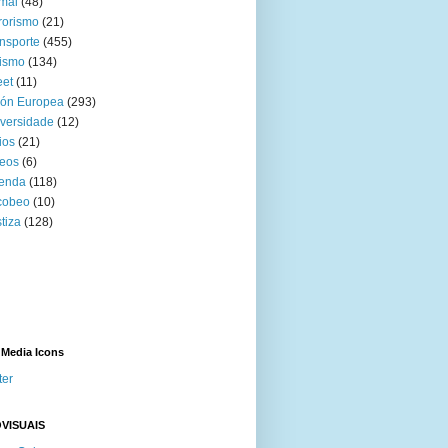
mal
(48)
rorismo
(21)
nsporte
(455)
ismo
(134)
eet
(11)
ión Europea
(293)
versidade
(12)
ios
(21)
eos
(6)
venda
(118)
cobeo
(10)
tiza
(128)
 Media Icons
ter
VISUAIS