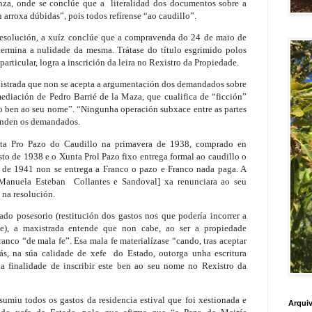
enza, onde se conclúe que a literalidad dos documentos sobre a
arroxa dúbidas”, pois todos refírense “ao caudillo”.
resolución, a xuíz conclúe que a compravenda do 24 de maio de
ermina a nulidade da mesma. Trátase do título esgrimido polos
articular, logra a inscrición da leira no Rexistro da Propiedade.
axistrada que non se acepta a argumentación dos demandados sobre
ediación de Pedro Barrié de la Maza, que cualifica de “ficción”
o ben ao seu nome”. “Ningunha operación subxace entre as partes
fenden os demandados.
ta Pro Pazo do Caudillo na primavera de 1938, comprado en
sto de 1938 e o Xunta Prol Pazo fixo entrega formal ao caudillo o
de 1941 non se entrega a Franco o pazo e Franco nada paga. A
[Manuela Esteban Collantes e Sandoval] xa renunciara ao seu
 na resolución.
ado posesorio (restitución dos gastos nos que podería incorrer a
le), a maxistrada entende que non cabe, ao ser a propiedade
anco “de mala fe”. Esa mala fe materialízase “cando, tras aceptar
s, na súa calidade de xefe do Estado, outorga unha escritura
 finalidade de inscribir este ben ao seu nome no Rexistro da
umiu todos os gastos da residencia estival que foi xestionada e
Arquiv