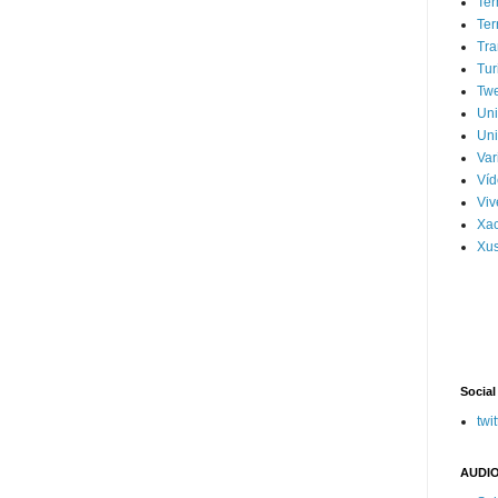
Ter
Ter
Tra
Tur
Tw
Un
Uni
Var
Víd
Vi
Xa
Xus
Social
twit
AUDIO