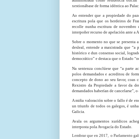
administrada como residencia oficia
xestionábase de forma idéntica ao Palac
Ao entender que a propiedade do pazo
escritura pola que os herdeiros de Fr
recolle nunha escritura de novembro 
interpoñer recurso de apelación ante a 
Sobre o momento no que se presenta a 
desleal, entende a maxistrada que “a 
histórico e dun consenso social, logra
democrático” e destaca que o Estado “n
Na sentenza conclúese que “a parte a
polos demandados e acreditou de forma
concepto de dono ao seu favor, coas co
Rexistro da Propiedade a favor da dem
demandados haberían de cancelarse”, o 
A miña valoración sobre o fallo é de en
un triunfo de todos os galegos,
é unha
Galicia.
Avala os argumentos xurídicos ache
interposta pola Avogacía do Estado.
Lembrar que en 2017, o Parlamento gal