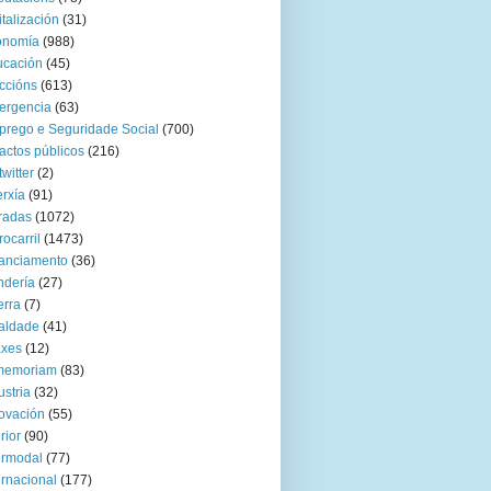
italización
(31)
onomía
(988)
ucación
(45)
ccións
(613)
ergencia
(63)
rego e Seguridade Social
(700)
actos públicos
(216)
twitter
(2)
rxía
(91)
radas
(1072)
rocarril
(1473)
anciamento
(36)
ndería
(27)
rra
(7)
aldade
(41)
axes
(12)
 memoriam
(83)
ustria
(32)
ovación
(55)
rior
(90)
ermodal
(77)
ernacional
(177)