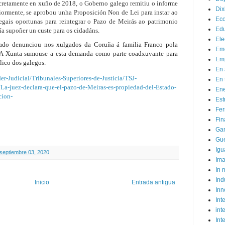
cretamente en xuño de 2018, o Goberno galego remitiu o informe
Dix
iormente, se aprobou unha Proposición Non de Lei para instar ao
Ec
legais oportunas para reintegrar o Pazo de Meirás ao patrimonio
Ed
ía supoñer un custe para os cidadáns.
Ele
ado denunciou nos xulgados da Coruña á familia Franco pola
Em
. A Xunta sumouse a esta demanda como parte coadxuvante para
Emp
lico dos galegos.
En 
er-Judicial/Tribunales-Superiores-de-Justicia/TSJ-
En 
a/La-juez-declara-que-el-pazo-de-Meiras-es-propiedad-del-Estado-
Ene
cion-
Est
Fer
Fin
Ga
Gue
Igu
 septiembre 03, 2020
Im
In
Ind
Inicio
Entrada antigua
Inn
Inte
int
Int