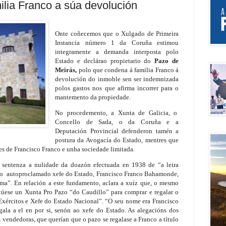
ilia Franco a súa devolución
Onte coñecemos que o Xulgado de Primeira
Instancia número 1 da Coruña estimou
integramente a demanda interposta polo
Estado e declárao propietario do
Pazo de
Meirás,
polo que condena á familia Franco á
devolución do inmoble sen ser indemnizada
polos gastos nos que afirma incorrer para o
mantemento da propiedade.
No procedemento, a Xunta de Galicia, o
Concello de Sada, o da Coruña e a
Deputación Provincial defenderon tamén a
postura da Avogacía do Estado, mentres que
s de Francisco Franco e unha sociedade limitada.
 sentenza a nulidade da doazón efectuada en 1938 de “a leira
ao autoproclamado xefe do Estado, Francisco Franco Bahamonde,
orma”. En relación a este fundamento, aclara a xuíz que, o mesmo
itúese un Xunta Pro Pazo “do Caudillo” para comprar e regalar o
xércitos e Xefe do Estado Nacional”. “O seu nome era Francisco
ala a el en por si, senón ao xefe do Estado. As alegacións dos
vendedoras, que querían que o pazo se regalase a Franco a título