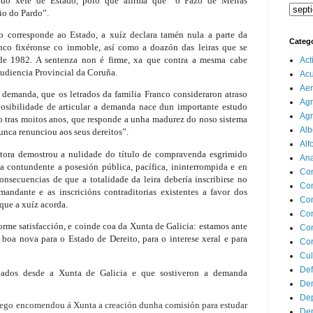
l do xefe de Estado, polo que afirma que “o Pazo de Meirás
io do Pardo”.
 corresponde ao Estado, a xuíz declara tamén nula a parte da
Categ
anco fixéronse co inmoble, así como a doazón das leiras que se
de 1982. A sentenza non é firme, xa que contra a mesma cabe
Act
Audiencia Provincial da Coruña.
Ac
Aer
demanda, que os letrados da familia Franco consideraron atraso
Agr
posibilidade de articular a demanda nace dun importante estudo
Agr
do tras moitos anos, que responde a unha madurez do noso sistema
Alb
unca renunciou aos seus dereitos”.
Alf
ctora demostrou a nulidade do título de compravenda esgrimido
Ana
 contundente a posesión pública, pacífica, ininterrompida e en
Co
nsecuencias de que a totalidade da leira debería inscribirse no
Co
andante e as inscricións contraditorias existentes a favor dos
Com
que a xuíz acorda.
Con
orme satisfacción, e coinde coa da Xunta de Galicia: estamos ante
Con
 boa nova para o Estado de Dereito, para o interese xeral e para
Cor
Cul
Def
gados desde a Xunta de Galicia e que sostiveron a demanda
Dem
Dep
ego encomendou á Xunta a creación dunha comisión para estudar
Dep