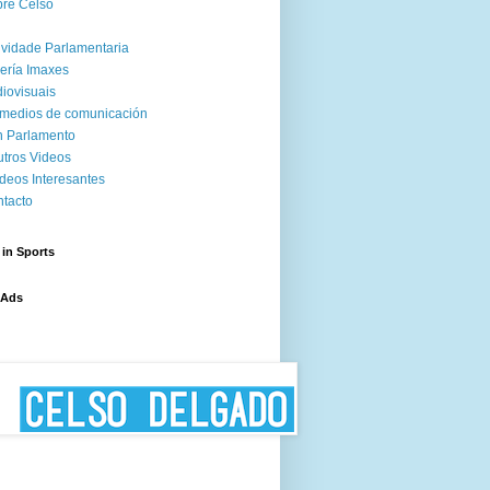
re Celso
ividade Parlamentaria
ería Imaxes
iovisuais
medios de comunicación
 Parlamento
tros Videos
deos Interesantes
tacto
 in Sports
 Ads