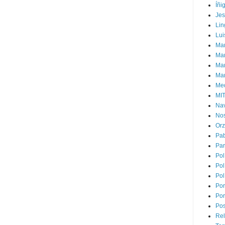
Íñi
Je
Lin
Lui
Man
Ma
Mar
Mar
Med
MI
Na
Nos
Or
Pa
Par
Pol
Pol
Pol
Por
Por
Pos
Rel