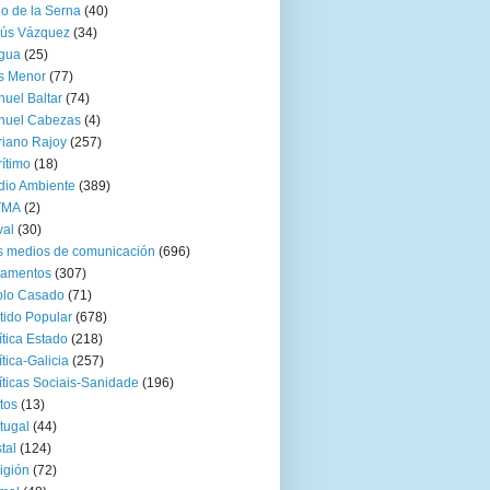
go de la Serna
(40)
sús Vázquez
(34)
gua
(25)
s Menor
(77)
uel Baltar
(74)
nuel Cabezas
(4)
iano Rajoy
(257)
ítimo
(18)
io Ambiente
(389)
TMA
(2)
val
(30)
 medios de comunicación
(696)
zamentos
(307)
blo Casado
(71)
tido Popular
(678)
ítica Estado
(218)
ítica-Galicia
(257)
íticas Sociais-Sanidade
(196)
tos
(13)
tugal
(44)
tal
(124)
igión
(72)