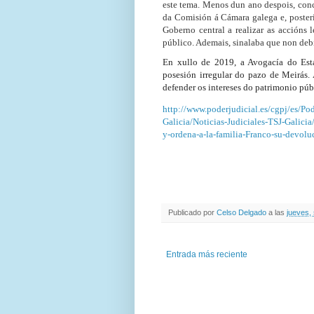
este tema. Menos dun ano despois, con
da Comisión á Cámara galega e, poster
Goberno central a realizar as accións 
público. Ademais, sinalaba que non deb
En xullo de 2019, a Avogacía do Est
posesión irregular do pazo de Meirás
defender os intereses do patrimonio púb
http://www.poderjudicial.es/cgpj/es/Pod
Galicia/Noticias-Judiciales-TSJ-Galici
y-ordena-a-la-familia-Franco-su-devolu
Publicado por
Celso Delgado
a las
jueves,
Entrada más reciente