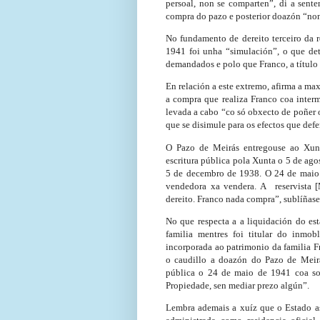
persoal, non se comparten”, di a sent
compra do pazo e posterior doazón “non 
No fundamento de dereito terceiro da 
1941 foi unha “simulación”, o que det
demandados e polo que Franco, a título p
En relación a este extremo, afirma a m
a compra que realiza Franco coa interm
levada a cabo “co só obxecto de poñer 
que se disimule para os efectos que de
O Pazo de Meirás entregouse ao Xun
escritura pública pola Xunta o 5 de ago
5 de decembro de 1938. O 24 de maio 
vendedora xa vendera. A reservista 
dereito. Franco nada compra”, sublíñase
No que respecta a a liquidación do est
familia mentres foi titular do inmob
incorporada ao patrimonio da familia Fr
o caudillo a doazón do Pazo de Meirá
pública o 24 de maio de 1941 coa soa
Propiedade, sen mediar prezo algún”.
Lembra ademais a xuíz que o Estado as