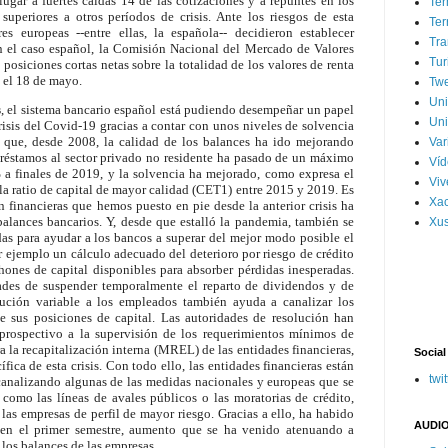
ugar a fuertes caídas 14 de las cotizaciones y a repuntes en los
Ter
superiores a otros períodos de crisis. Ante los riesgos de esta
Ter
res europeas --entre ellas, la española-- decidieron establecer
Tra
En el caso español, la Comisión Nacional del Mercado de Valores
Tur
posiciones cortas netas sobre la totalidad de los valores de renta
 el 18 de mayo.
Tw
Un
s
, el sistema bancario español está pudiendo desempeñar un papel
Uni
crisis del Covid-19 gracias a contar con unos niveles de solvencia
es que, desde 2008, la calidad de los balances ha ido mejorando
Var
préstamos al sector privado no residente ha pasado de un máximo
Víd
 a finales de 2019, y la solvencia ha mejorado, como expresa el
Vi
a ratio de capital de mayor calidad (CET1) entre 2015 y 2019. Es
Xa
ón financieras que hemos puesto en pie desde la anterior crisis ha
 balances bancarios. Y, desde que estalló la pandemia, también se
Xus
s para ayudar a los bancos a superar del mejor modo posible el
 ejemplo un cálculo adecuado del deterioro por riesgo de crédito
ones de capital disponibles para absorber pérdidas inesperadas.
ades de suspender temporalmente el reparto de dividendos y de
ribución variable a los empleados también ayuda a canalizar los
de sus posiciones de capital. Las autoridades de resolución han
 prospectivo a la supervisión de los requerimientos mínimos de
a la recapitalización interna (MREL) de las entidades financieras,
Social
ífica de esta crisis. Con todo ello, las entidades financieras están
twit
canalizando algunas de las medidas nacionales y europeas que se
como las líneas de avales públicos o las moratorias de crédito,
las empresas de perfil de mayor riesgo. Gracias a ello, ha habido
AUDIO
 en el primer semestre, aumento que se ha venido atenuando a
los balances de las empresas.