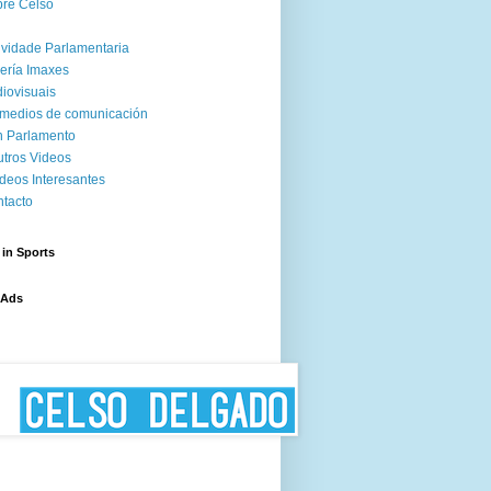
re Celso
ividade Parlamentaria
ería Imaxes
iovisuais
medios de comunicación
 Parlamento
tros Videos
deos Interesantes
tacto
 in Sports
 Ads