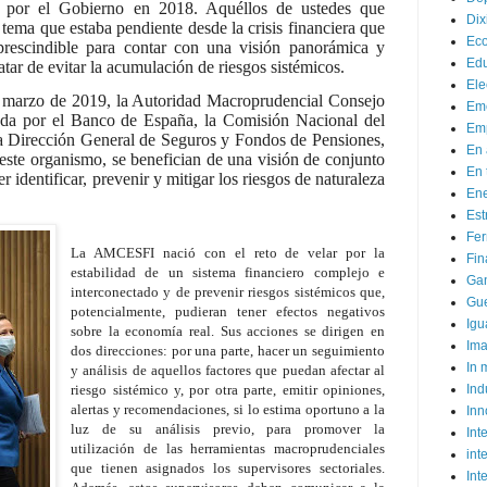
 por el Gobierno en 2018. Aquéllos de ustedes que
Dix
 tema que estaba pendiente desde la crisis financiera que
Ec
rescindible para contar con una visión panorámica y
Ed
atar de evitar la acumulación de riesgos sistémicos.
Ele
n marzo de 2019, la Autoridad Macroprudencial Consejo
Em
rada por el Banco de España, la Comisión Nacional del
Emp
Dirección General de Seguros y Fondos de Pensiones,
En 
 este organismo, se benefician de una visión de conjunto
En 
 identificar, prevenir y mitigar los riesgos de naturaleza
Ene
Est
Fer
La AMCESFI nació con el reto de velar por la
Fin
estabilidad de un sistema financiero complejo e
Ga
interconectado y de prevenir riesgos sistémicos que,
Gue
potencialmente, pudieran tener efectos negativos
Igu
sobre la economía real. Sus acciones se dirigen en
Im
dos direcciones: por una parte, hacer un seguimiento
In
y análisis de aquellos factores que puedan afectar al
riesgo sistémico y, por otra parte, emitir opiniones,
Ind
alertas y recomendaciones, si lo estima oportuno a la
Inn
luz de su análisis previo, para promover la
Inte
utilización de las herramientas macroprudenciales
int
que tienen asignados los supervisores sectoriales.
Int