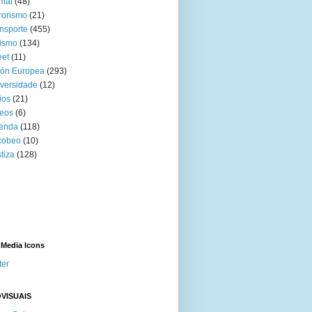
mal
(48)
rorismo
(21)
nsporte
(455)
ismo
(134)
eet
(11)
ión Europea
(293)
versidade
(12)
ios
(21)
eos
(6)
venda
(118)
cobeo
(10)
tiza
(128)
 Media Icons
ter
VISUAIS