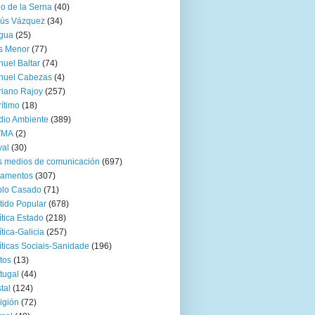
go de la Serna
(40)
sús Vázquez
(34)
gua
(25)
s Menor
(77)
uel Baltar
(74)
nuel Cabezas
(4)
iano Rajoy
(257)
ítimo
(18)
io Ambiente
(389)
TMA
(2)
val
(30)
 medios de comunicación
(697)
zamentos
(307)
blo Casado
(71)
tido Popular
(678)
ítica Estado
(218)
ítica-Galicia
(257)
íticas Sociais-Sanidade
(196)
tos
(13)
tugal
(44)
tal
(124)
igión
(72)