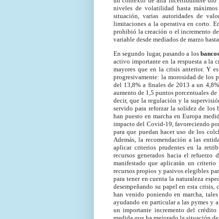
un contexto de alta incertidumbre dio l
niveles de volatilidad hasta máximos 
situación, varias autoridades de valo
limitaciones a la operativa en corto. 
prohibió la creación o el incremento de 
variable desde mediados de marzo hasta
En segundo lugar, pasando a los
banco
activo importante en la respuesta a la 
mayores que en la crisis anterior. Y 
progresivamente: la morosidad de los 
del 13,8% a finales de 2013 a un 4,8%
aumento de 1,5 puntos porcentuales de l
decir, que la regulación y la supervisi
servido para reforzar la solidez de los
han puesto en marcha en Europa medida
impacto del Covid-19, favoreciendo por
para que puedan hacer uso de los colch
Además, la recomendación a las entid
aplicar criterios prudentes en la ret
recursos generados hacia el refuerzo 
manifestado que aplicarán un criterio
recursos propios y pasivos elegibles par
para tener en cuenta la naturaleza espec
desempeñando su papel en esta crisis, 
han venido poniendo en marcha, tales 
ayudando en particular a las pymes y a 
un importante incremento del crédito
medida que ha mejorado la situación de 