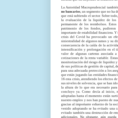
La Autoridad Macroprudencial también 
no bancarios
, un segmento que no ha d
que está sufriendo el sector. Sobre tod
la evaluación de la liquidez de los 
permanente de los reembolsos. Estos 
patrimonio de los fondos, pudieron 
importante de estabilidad financiera. Y f
crisis del Covid ha provocado un efe
siniestralidad de algunos ramos y su d
consecuencia de la caída de la activid
intensificación y prolongación en el t
valor de algunas carteras asociada a
cotizaciones de la renta variable. Esta
monitorización del riesgo de liquidez y
de sus políticas de gestión de capital,
para una adecuada protección a los aseg
que están jugando las entidades financie
16 esta crisis, atendiendo los efectos d
sus niveles de solvencia, que se han ido
la altura de lo que era necesario para
concluyo ya. Como decía al inicio, n
adoptadas hasta el momento están surti
nuestro empleo y nos han puesto de nue
gracias al importante esfuerzo de la so
venido adoptando se ha evitado una c
evitado también una destrucción de em
adicionales. No obstante, aún queda