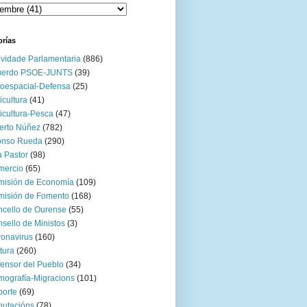
orías
ividade Parlamentaria
(886)
uerdo PSOE-JUNTS
(39)
oespacial-Defensa
(25)
icultura
(41)
icultura-Pesca
(47)
erto Núñez
(782)
onso Rueda
(290)
 Pastor
(98)
mercio
(65)
misión de Economía
(109)
isión de Fomento
(168)
cello de Ourense
(55)
sello de Ministos
(3)
onavirus
(160)
tura
(260)
ensor del Pueblo
(34)
ografía-Migracions
(101)
orte
(69)
utacións
(78)