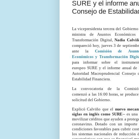
SURE y el informe anu
Consejo de Estabilida
La vicepresidenta tercera del Gobierno
ministra de Asuntos Económicos
Transformación Digital,
Nadia Calviñ
compareció hoy, jueves 3 de septiembr
ante la
Comisión de Asunt
Económicos y Transformación Digit
para informar sobre el instrumen
europeo SURE y el informe anual de 
Autoridad Macroprudencial Consejo 
Estabilidad Financiera.
La convocatoria de la Comisió
comenzó a las 16:00 horas, se produce
solicitud del Gobierno.
Explicó Calviño que el
nuevo mecani
siglas en inglés como SURE
-- es una
movilizar créditos que ayuden a proteger 
coronavirus. Dotado con un importe 
condiciones favorables para cubrir cos
los sistemas nacionales de reducción d
características son que se financiará 