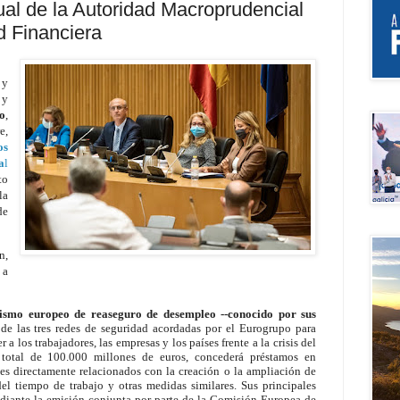
al de la Autoridad Macroprudencial
d Financiera
 y
 y
o
,
e,
os
a
l
to
la
de
n,
 a
smo europeo de reaseguro de desempleo --conocido por sus
 de las tres redes de seguridad acordadas por el Eurogrupo para
a los trabajadores, las empresas y los países frente a la crisis del
total de 100.000 millones de euros, concederá préstamos en
tes directamente relacionados con la creación o la ampliación de
el tiempo de trabajo y otras medidas similares. Sus principales
mediante la emisión conjunta por parte de la Comisión Europea de