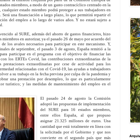
estados miembros, a modo de un gasto contracíclico centrado en la
, cualquier estado miembro podrá proteger a sus trabajadores en
 Será una financiación a largo plazo, lo que permitirá repartir el
cción del empleo a lo largo de varios años. Y no estará sujeto a
al.
vencido al SURE, además del ahorro de gastos financieros, hizo
s miembros en autorizar, ya el pasado 26 de mayo por acuerdo del
 de los avales necesarios para participar en este mecanismo. Y,
finales de septiembre, el pasado 3 de agosto, España remitió a la
ara participar en el programa con el objetivo de financiar las
con los ERTEs Covid, las contribuciones extraordinarias de la
 prestaciones extraordinarias por cese de actividad para los
ermedad relacionadas con el Covid-19, las ayudas a trabajadores
lver a su trabajo en la fecha prevista por culpa de la pandemia y
obrar una prestación por desempleo, lo que es particularmente
ctor turístico; y las medidas de mantenimiento del empleo en el
El pasado 24 de agosto la Comisión
adoptó las propuestas de implementación
del SURE para 16 estados miembros,
entre ellos España, al que propuso
asignar 21.325 millones de euros. Una
cantidad que está totalmente en línea con
la solicitada por el Gobierno y que nos
Arquiv
convierte en el segundo país que más