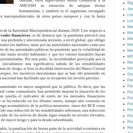
Además, estos supervisores deben comunicar a la
Íñi
AMCESFI su intención de adoptar dichas
Je
herramientas, y también es el organismo encargado
Lin
es macroprudenciales de otros países europeos y con la Junta
Lui
Man
sis de la Autoridad Macroprudencial durante 2020. Con respecto a
Ma
cados financieros
, es de destacar que la pandemia provocó una
Mar
y una profunda y sincronizada recesión, a nivel global, que obligó
todos los ámbitos, tanto por las autoridades nacionales como por
Mar
ión de las autoridades públicas ha permitido que la volatilidad de
Med
ido hasta niveles habituales y que los valores bursátiles hayan
MI
xperimentadas. Por otra parte, la incertidumbre provocada por la
Na
 inicialmente una significativa subida de las rentabilidades
imas de riesgo, si bien la decidida intervención del Banco Central
Nos
europeo, los sucesivos mecanismos que se han ido poniendo en
Or
a nacional han facilitado que se recuperen los niveles precrisis.
Pa
Par
umentado en mayor magnitud que la pública. Es decir, que las
nal como comunitario, han permitido mejorar la situación de los
Pol
mo prueba el indicador de estrés de los mercados financieros
Pol
 se ha reducido en los últimos meses, aunque aún continúa en
Pol
sesgo acomodaticio de la política monetaria –tanto del BCE como
Por
ido una reducción de las rentabilidades soberanas, una reducción
ercado de los activos de deuda sigue estando en niveles elevados,
Por
a de mayor riesgo y para la deuda subordinada.
Pos
Rel
iable, la paralización de buena parte de la actividad económica en