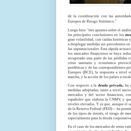
de la coordinación con las autoridad
Europea de Riesgo Sistémico."
Luego hizo "tres apuntes sobre el análi
las principales conclusiones en los
mer
gran volatilidad, con caídas históricas 
a desplegar medidas sin precedentes en 
las supranacionales. Esta rápida actuac
los mercados financieros se haya reduc
recuperado una parte de las pérdidas e
crisis sanitaria y económica provocó
periféricas y de las correspondientes pr
Europeo (BCE), la respuesta a nivel 
marcha, y la acción de los países a escal
Con respecto a la
deuda privada,
ha a
medidas adoptadas, tanto a nivel nacio
mercados y del sector financiero, co
españoles que elabora la CNMV, y que
niveles elevados. Y es que, aunque el 
de la Reserva Federal (FED)— ha permit
de los tipos de interés, el riesgo de m
especialmente para la deuda corporativ
En el caso de los mercados de renta var