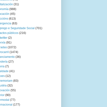
italización
(31)
onomía
(988)
ucación
(45)
ccións
(613)
ergencia
(63)
rego e Seguridade Social
(701)
actos públicos
(216)
twitter
(2)
rxía
(91)
radas
(1072)
rocarril
(1474)
anciamento
(36)
ndería
(27)
rra
(7)
aldade
(41)
axes
(12)
 memoriam
(83)
ustria
(32)
ovación
(55)
rior
(90)
ermodal
(77)
ernacional
(177)