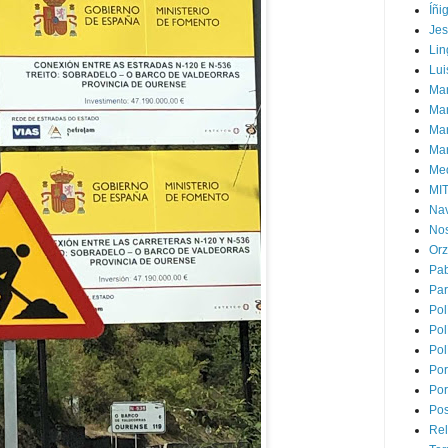
Íñi
Je
Lin
Lui
Man
Ma
Mar
Mar
Med
MI
Na
Nos
Or
Pa
Par
Pol
Pol
Pol
Por
Por
Pos
Rel