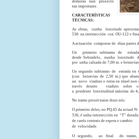
demoras nun proxecto
tan importante.
CARACTERÍSTICAS
TÉCNICAS:
As obras, cunha lonxitude aproxima
536 na intersección coa OU-122 e fina
A actuación componse de dúas partes d
Un primeiro subtramo de estrad
desde Sobradelo, nunha lonxitude d
por unha calzada de 7,00 m. e beiravías
Un segundo subtramo de estrada en va
(con beiravías de 2,50 m.) que aban
un novo viaduto e entra en túnel non 
través doutro viaduto sobr
a pendente lonxitudinal máxima do 4,
No tramo proxéctanse dous nós:
O primeiro deles, no PQ.45 da actual N-
536, é unha intersección en “T” dotada
de carrís centrais de espera e cambio
de velocidade.
O segundo, ao final do tramo