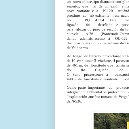
un novo enlace,tipo diamante con glor
superior, que fai de conexión entr
nova variante e a N-120 situánd
próximo ao nó existente nesa nacio
no PQ. 453,4. Esta no
ligazón foi deseñado e previ
para aloxar ou paso da sección da fu
autovía A-76 (Ponferrada-Ourens
dando ademais acceso á OU-622 
distintos viais do núcleo urbano do B
de Valdeorras.
Ao longo do trazado proxéctanse un t
de 10 estruturas: 5 viadutos, 4 pasos su
de 461 m. de lonxitude que tamén 
do río Cigueño, 
O Serro proxectouse a constr
490 m. de lonxitude e pendente lonxit
Como parte importante do proxecto,
integración ambiental e protecció
“explotación aurífera romana da Veiga”
da N-536.