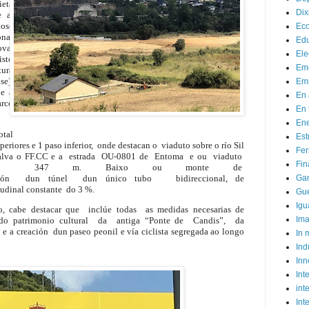
ieta
Dix
e a
ose
Ec
nal
Ed
va
Ele
sto
Em
tura
e),
Emp
e a
En 
arco
En 
Ene
otal
Est
periores e 1 paso inferior, onde destacan o viaduto sobre o río Sil
Fer
salva o FF.CC e a estrada OU-0801 de Entoma e ou viaduto
Fin
de 347 m. Baixo ou monte de
ución dun túnel dun único tubo bidireccional, de
Ga
udinal constante do 3 %.
Gue
Igu
 cabe destacar que inclúe todas as medidas necesarias de
Im
n do patrimonio cultural da antiga “Ponte de Candis”, da
 e a creación dun paseo peonil e vía ciclista segregada ao longo
In
Ind
Inn
Inte
int
Int