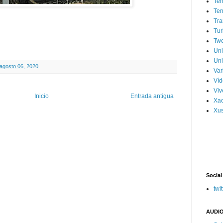
Ter
Ter
Tra
Tur
Tw
Un
Uni
 agosto 06, 2020
Var
Víd
Vi
Inicio
Entrada antigua
Xa
Xus
Social
twit
AUDIO