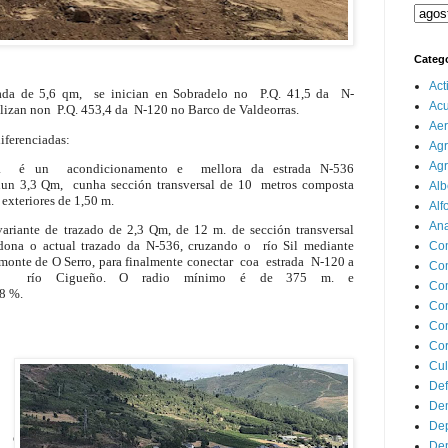
Categ
Act
da de 5,6 qm, se inician en Sobradelo no P.Q. 41,5 da N-
Ac
lizan non P.Q. 453,4 da N-120 no Barco de Valdeorras.
Aer
iferenciadas:
Agr
Agr
a é un acondicionamento e mellora da estrada N-536
un 3,3 Qm, cunha sección transversal de 10 metros composta
Alb
 exteriores de 1,50 m.
Alf
Ana
riante de trazado de 2,3 Qm, de 12 m. de sección transversal
dona o actual trazado da N-536, cruzando o río Sil mediante
Co
monte de O Serro, para finalmente conectar coa estrada N-120 a
Co
e o río Cigueño. O radio mínimo é de 375 m. e
Com
8 %.
Con
Con
Cor
Cul
Def
Dem
Dep
, é
Dep