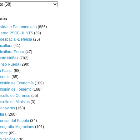
orías
ividade Parlamentaria
(886)
uerdo PSOE-JUNTS
(39)
oespacial-Defensa
(25)
icultura
(41)
icultura-Pesca
(47)
erto Núñez
(782)
onso Rueda
(290)
 Pastor
(98)
mercio
(65)
misión de Economía
(109)
isión de Fomento
(168)
cello de Ourense
(55)
sello de Ministos
(3)
onavirus
(160)
tura
(260)
ensor del Pueblo
(34)
ografía-Migracions
(101)
orte
(69)
utacións
(78)