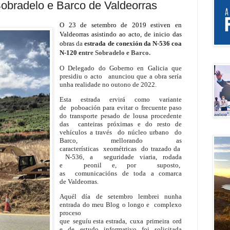
obradelo e Barco de Valdeorras
O 23 de setembro de 2019
estiven en
Valdeorras asistindo ao acto, de inicio das
obras
da
estrada de conexión da N-536 coa
N-120 e
ntre Sobradelo e Barco.
O Delegado do Goberno en Galicia que
presidiu o acto anunciou que a obra sería
unha realidade no outono de 2022.
Esta estrada ervirá como variante
de poboación para evitar o frecuente paso
do transporte pesado de lousa procedente
das canteiras próximas e do resto de
vehículos a través do núcleo urbano do
Barco, mellorando as
características xeométricas do trazado da
N-536, a seguridade viaria, rodada
e peonil e, por suposto,
as comunicacións de toda a comarca
de Valdeorras.
Aquél día de setembro lembrei nunha
entrada do meu Blog o
longo e complexo
proceso
que seguíu esta estrada, cuxa primeira ord
e de estudo informativo foi solicitada