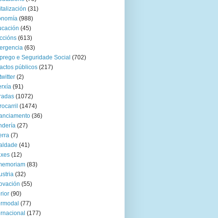
italización
(31)
onomía
(988)
ucación
(45)
ccións
(613)
ergencia
(63)
rego e Seguridade Social
(702)
actos públicos
(217)
twitter
(2)
rxía
(91)
radas
(1072)
rocarril
(1474)
anciamento
(36)
ndería
(27)
rra
(7)
aldade
(41)
axes
(12)
 memoriam
(83)
ustria
(32)
ovación
(55)
rior
(90)
ermodal
(77)
ernacional
(177)