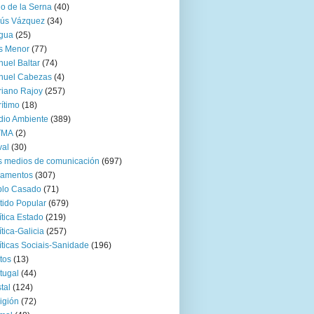
go de la Serna
(40)
sús Vázquez
(34)
gua
(25)
s Menor
(77)
uel Baltar
(74)
nuel Cabezas
(4)
iano Rajoy
(257)
ítimo
(18)
io Ambiente
(389)
TMA
(2)
val
(30)
 medios de comunicación
(697)
zamentos
(307)
blo Casado
(71)
tido Popular
(679)
ítica Estado
(219)
ítica-Galicia
(257)
íticas Sociais-Sanidade
(196)
tos
(13)
tugal
(44)
tal
(124)
igión
(72)