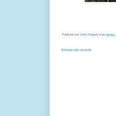
Publicado por
Celso Delgado
a las
jueves,
Entrada más reciente