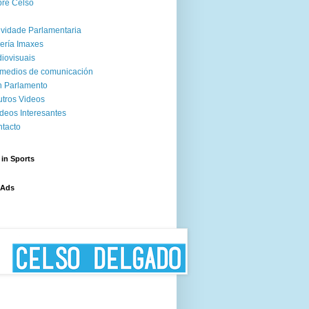
re Celso
ividade Parlamentaria
ería Imaxes
iovisuais
medios de comunicación
 Parlamento
tros Videos
deos Interesantes
tacto
 in Sports
 Ads