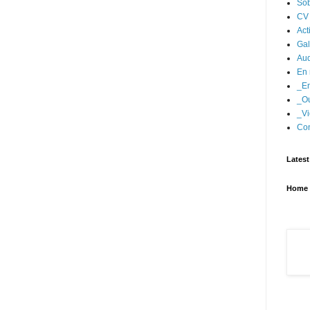
Sob
CV
Act
Gal
Aud
En 
_En
_Ou
_Vi
Con
Latest
Home