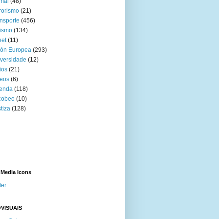
mal
(48)
rorismo
(21)
nsporte
(456)
ismo
(134)
eet
(11)
ión Europea
(293)
versidade
(12)
ios
(21)
eos
(6)
venda
(118)
cobeo
(10)
tiza
(128)
 Media Icons
ter
VISUAIS