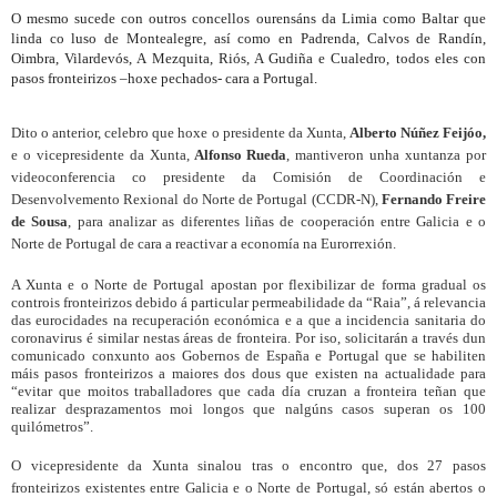
O mesmo sucede con outros concellos ourensáns da Limia como Baltar que
linda co luso de Montealegre, así como en Padrenda, Calvos de Randín,
Oimbra, Vilardevós, A Mezquita, Riós, A Gudiña e Cualedro, todos eles con
pasos fronteirizos –hoxe pechados- cara a Portugal.
Dito o anterior, celebro que hoxe o presidente da Xunta,
Alberto Núñez Feijóo,
e o vicepresidente da Xunta,
Alfonso Rueda
, mantiveron unha xuntanza por
videoconferencia co presidente da Comisión de Coordinación e
Desenvolvemento Rexional do Norte de Portugal (CCDR-N),
Fernando Freire
de Sousa
, para analizar as diferentes liñas de cooperación entre Galicia e o
Norte de Portugal de cara a reactivar a economía na Eurorrexión.
A Xunta e o Norte de Portugal apostan por flexibilizar de forma gradual os
controis fronteirizos debido á particular permeabilidade da “Raia”, á relevancia
das eurocidades na recuperación económica e a que a incidencia sanitaria do
coronavirus é similar nestas áreas de fronteira. Por iso, solicitarán a través dun
comunicado conxunto aos Gobernos de España e Portugal que se habiliten
máis pasos fronteirizos a maiores dos dous que existen na actualidade para
“evitar que moitos traballadores que cada día cruzan a fronteira teñan que
realizar desprazamentos moi longos que nalgúns casos superan os 100
quilómetros”.
O vicepresidente da Xunta sinalou tras o encontro que, dos 27 pasos
fronteirizos existentes entre Galicia e o Norte de Portugal, só están abertos o