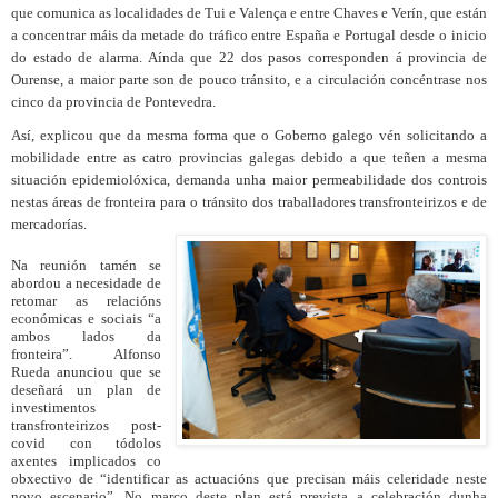
que comunica as localidades de Tui e Valença e entre Chaves e Verín, que están
a concentrar
máis da metade do tráfico entre España e Portugal desde o inicio
do estado de alarma. Aínda que 22 dos pasos corresponden á provincia de
Ourense, a maior parte son de pouco tránsito, e a circulación concéntrase nos
cinco da provincia de Pontevedra.
Así, explicou que da mesma forma que o Goberno galego vén solicitando a
mobilidade entre as catro provincias galegas debido a que teñen a mesma
situación epidemiolóxica, demanda unha maior permeabilidade dos controis
nestas áreas de fronteira para o tránsito dos traballadores transfronteirizos e de
mercadorías.
Na reunión tamén se
abordou a necesidade de
retomar as relacións
económicas e sociais “a
ambos lados da
fronteira”. Alfonso
Rueda anunciou que se
deseñará un plan de
investimentos
transfronteirizos post-
covid con tódolos
axentes implicados co
obxectivo de “identificar as actuacións que precisan máis celeridade neste
novo escenario”. No marco deste plan está prevista a celebración dunha