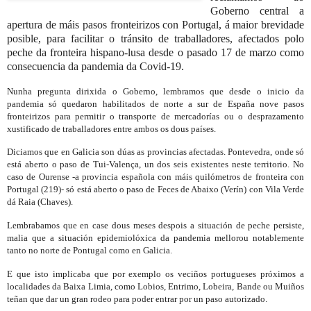
Goberno central a
apertura de máis pasos fronteirizos con Portugal, á maior brevidade
posible, para facilitar o tránsito de traballadores, afectados polo
peche da fronteira hispano-lusa desde o pasado 17 de marzo como
consecuencia da pandemia da Covid-19.
Nunha pregunta dirixida o Goberno, lembramos que desde o inicio da
pandemia só quedaron habilitados de norte a sur de España nove pasos
fronteirizos para permitir o transporte de mercadorías ou o desprazamento
xustificado de traballadores entre ambos os dous países.
Diciamos que en Galicia son dúas as provincias afectadas. Pontevedra, onde só
está aberto o paso de Tui-Valença, un dos seis existentes neste territorio.
No
caso de Ourense -a provincia española con máis quilómetros de fronteira con
Portugal (219)- só está aberto o paso de Feces de Abaixo (Verín) con Vila Verde
dá Raia (Chaves).
Lembrabamos que en case dous meses despois a situación de peche persiste,
malia que a situación epidemiolóxica da pandemia mellorou notablemente
tanto no norte de Pontugal como en Galicia.
E que isto implicaba que por exemplo os veciños portugueses próximos a
localidades da Baixa Limia, como Lobios, Entrimo, Lobeira, Bande ou Muiños
teñan que dar un gran rodeo para poder entrar por un paso autorizado.