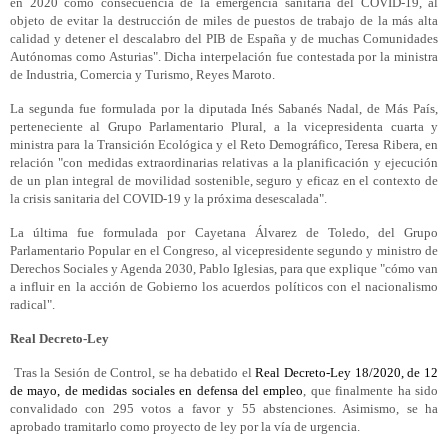
en 2020 como consecuencia de la emergencia sanitaria del COVID-19, al
objeto de evitar la destrucción de miles de puestos de trabajo de la más alta
calidad y detener el descalabro del PIB de España y de muchas Comunidades
Autónomas como Asturias". Dicha interpelación fue contestada por la ministra
de Industria, Comercia y Turismo, Re
yes Maroto.
La segunda fue formulada por la diputada Inés Sabanés Nadal, de Más País,
perteneciente al Grupo Parlamentario Plural, a la vicepresidenta cuarta y
ministra para la Transición Ecológica y el Reto Demográfico, Teresa Ribera, en
relación "con medidas extraordinarias relativas a la planificación y ejecución
de un plan integral de movilidad sostenible, seguro y eficaz en el contexto de
la crisis sanitaria del COVID-19 y la próxima desescalada".
La última fue formulada por Cayetana Álvarez de Toledo, del Grupo
Parlamentario Popular en el Congreso, al vicepresidente segundo y ministro de
Derechos Sociales y Agenda 2030, Pablo Iglesias, para que explique "cómo van
a influir en la acción de Gobierno los acuerdos políticos con el nacionalismo
radical".
Real Decreto-Ley
Tras la Sesión de Control, se ha debatido el
Real Decreto-Ley 18/2020, de 12
de mayo, de medidas sociales en defensa del empleo
, que finalmente ha sido
convalidado con 295 votos a favor y 55 abstenciones. Asimismo, se ha
aprobado tramitarlo como proyecto de ley por la vía de urgencia.