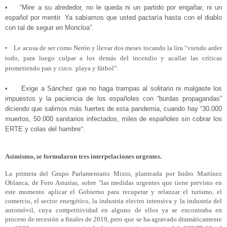
•
“Mire a su alrededor, no le queda ni un partido por engañar, ni un
español por mentir. Ya sabíamos que usted pactaría hasta con el diablo
con tal de seguir en Moncloa”.
• Le acusa de ser como Nerón y llevar dos meses tocando la lira “viendo arder
todo, para luego culpar a los demás del incendio y acallar las críticas
prometiendo pan y circo: playa y fútbol”.
• Exige a Sánchez que no haga trampas al solitario ni malgaste los
impuestos y la paciencia de los españoles con “burdas propagandas”
diciendo que salimos más fuertes de esta pandemia, cuando hay “30.000
muertos, 50.000 sanitarios infectados, miles de españoles sin cobrar los
ERTE y colas del hambre
”.
Asimismo, se formularon tres interpelaciones urgentes.
La primera del Grupo Parlamentario Mixto, planteada por Isidro Martínez
Oblanca, de Foro Asturias, sobre "las medidas urgentes que tiene previsto en
este momento aplicar el Gobierno para recuperar y relanzar el turismo, el
comercio, el sector energético, la industria electro intensiva y la industria del
automóvil, cuya competitividad en alguno de ellos ya se encontraba en
proceso de recesión a finales de 2019, pero que se ha agravado dramáticamente