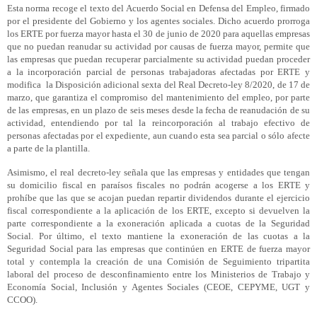
Esta norma recoge el texto del Acuerdo Social en Defensa del Empleo, firmado
por el presidente del Gobierno y los agentes sociales. Dicho acuerdo prorroga
los ERTE por fuerza mayor hasta el 30 de junio de 2020 para aquellas empresas
que no puedan reanudar su actividad por causas de fuerza mayor, permite que
las empresas que puedan recuperar parcialmente su actividad puedan proceder
a la incorporación parcial de personas trabajadoras afectadas por ERTE y
modifica la Disposición adicional sexta del Real Decreto-ley 8/2020, de 17 de
marzo, que garantiza el compromiso del mantenimiento del empleo, por parte
de las empresas, en un plazo de seis meses desde la fecha de reanudación de su
actividad, entendiendo por tal la reincorporación al trabajo efectivo de
personas afectadas por el expediente, aun cuando esta sea parcial o sólo afecte
a parte de la plantilla.
Asimismo, el real decreto-ley señala que las empresas y entidades que tengan
su domicilio fiscal en paraísos fiscales no podrán acogerse a los ERTE y
prohíbe que las que se acojan puedan repartir dividendos durante el ejercicio
fiscal correspondiente a la aplicación de los ERTE, excepto si devuelven la
parte correspondiente a la exoneración aplicada a cuotas de la Seguridad
Social. Por último, el texto mantiene la exoneración de las cuotas a la
Seguridad Social para las empresas que continúen en ERTE de fuerza mayor
total y contempla la creación de una Comisión de Seguimiento tripartita
laboral del proceso de desconfinamiento entre los Ministerios de Trabajo y
Economía Social, Inclusión y Agentes Sociales (CEOE, CEPYME, UGT y
CCOO).