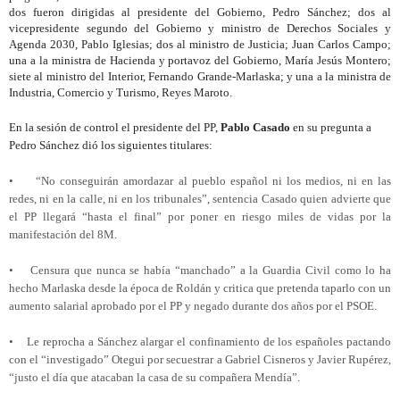
dos fueron dirigidas al presidente del Gobierno, Pedro Sánchez; dos al
vicepresidente segundo del Gobierno y ministro de Derechos Sociales y
Agenda 2030, Pablo Iglesias; dos al ministro de Justicia; Juan Carlos Campo;
una a la ministra de Hacienda y portavoz del Gobierno, María Jesús Montero;
siete al ministro del Interior, Fernando Grande-Marlaska; y una a la ministra de
Industria, Comercio y Turismo, Reyes Maroto.
En la sesión de control el presidente del PP,
Pablo Casado
en su pregunta a
Pedro Sánchez dió los siguientes titulares:
• “No conseguirán amordazar al pueblo español ni los medios, ni en las
redes, ni en la calle, ni en los tribunales”, sentencia Casado quien advierte que
el PP llegará “hasta el final” por poner en riesgo miles de vidas por la
manifestación del 8M.
• Censura que nunca se había “manchado” a la Guardia Civil como lo ha
hecho Marlaska desde la época de Roldán y critica que pretenda taparlo con un
aumento salarial aprobado por el PP y negado durante dos años por el PSOE.
• Le reprocha a Sánchez alargar el confinamiento de los españoles pactando
con el “investigado” Otegui por secuestrar a Gabriel Cisneros y Javier Rupérez,
“justo el día que atacaban la casa de su compañera Mendía”.