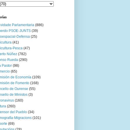
orías
ividade Parlamentaria
(886)
uerdo PSOE-JUNTS
(39)
oespacial-Defensa
(25)
icultura
(41)
icultura-Pesca
(47)
erto Núñez
(782)
onso Rueda
(290)
 Pastor
(98)
mercio
(65)
misión de Economía
(109)
isión de Fomento
(168)
cello de Ourense
(55)
sello de Ministos
(3)
onavirus
(160)
tura
(260)
ensor del Pueblo
(34)
ografía-Migracions
(101)
orte
(69)
utacións
(78)