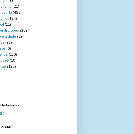
mal
(48)
rorismo
(21)
nsporte
(455)
ismo
(134)
eet
(11)
ión Europea
(293)
versidade
(12)
ios
(21)
eos
(6)
venda
(118)
cobeo
(10)
tiza
(128)
 Media Icons
ter
VISUAIS