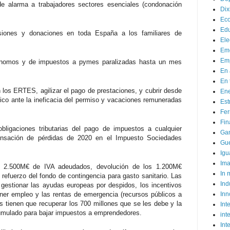
de alarma a trabajadores sectores esenciales (condonación
Dix
Ec
Ed
iones y donaciones en toda España a los familiares de
Ele
Em
Emp
ónomos y de impuestos a pymes paralizadas hasta un mes
En 
En 
n los ERTES, agilizar el pago de prestaciones, y cubrir desde
Ene
ico ante la ineficacia del permiso y vacaciones remuneradas
Est
Fer
Fin
obligaciones tributarias del pago de impuestos a cualquier
Ga
nsación de pérdidas de 2020 en el Impuesto Sociedades
Gue
Igu
Im
s 2.500M€ de IVA adeudados, devolución de los 1.200M€
In
refuerzo del fondo de contingencia para gasto sanitario. Las
Ind
estionar las ayudas europeas por despidos, los incentivos
r empleo y las rentas de emergencia (recursos públicos a
Inn
s tienen que recuperar los 700 millones que se les debe y la
Inte
 acumulado para bajar impuestos a emprendedores.
int
Int