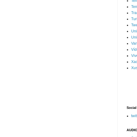
Ter
Ter
Tra
Tur
Tw
Un
Uni
Var
Víd
Vi
Xa
Xus
Social
twit
AUDIO