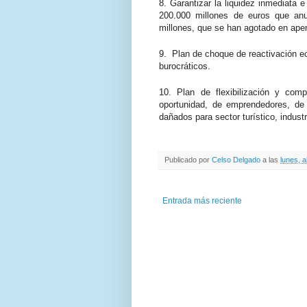
8.
Garantizar la liquidez inmediata 
200.000 millones de euros que an
millones, que se han agotado en ape
9.
Plan de choque de reactivación ec
burocráticos.
10.
Plan de flexibilización y comp
oportunidad, de emprendedores, de
dañados para sector turístico, industr
Publicado por
Celso Delgado
a las
lunes, a
Entrada más reciente