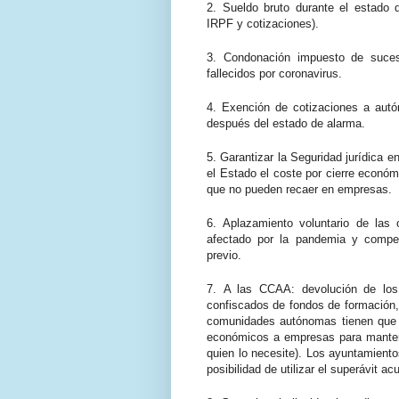
2.
Sueldo bruto durante el estado 
IRPF y cotizaciones).
3.
Condonación impuesto de suces
fallecidos por coronavirus.
4.
Exención de cotizaciones a aut
después del estado de alarma.
5.
Garantizar la Seguridad jurídica e
el Estado el coste por cierre económ
que no pueden recaer en empresas.
6.
Aplazamiento voluntario de las 
afectado por la pandemia y compe
previo.
7.
A las CCAA: devolución de lo
confiscados de fondos de formación, 
comunidades autónomas tienen que g
económicos a empresas para mantene
quien lo necesite). Los ayuntamiento
posibilidad de utilizar el superávit