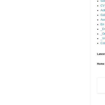
Sob
CV
Act
Gal
Aud
En 
_En
_Ou
_Vi
Con
Latest
Home