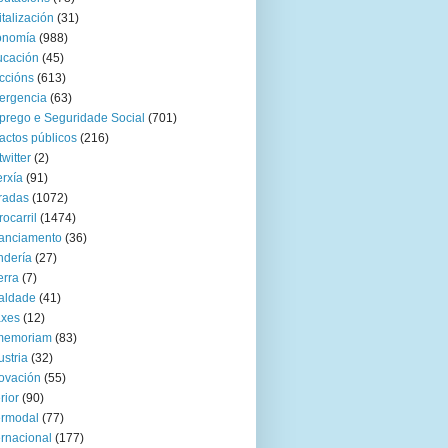
italización
(31)
onomía
(988)
ucación
(45)
ccións
(613)
ergencia
(63)
rego e Seguridade Social
(701)
actos públicos
(216)
twitter
(2)
rxía
(91)
radas
(1072)
rocarril
(1474)
anciamento
(36)
ndería
(27)
rra
(7)
aldade
(41)
axes
(12)
 memoriam
(83)
ustria
(32)
ovación
(55)
rior
(90)
ermodal
(77)
ernacional
(177)