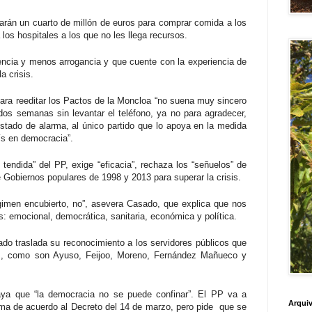
rán un cuarto de millón de euros para comprar comida a los
los hospitales a los que no les llega recursos.
encia y menos arrogancia y que cuente con la experiencia de
a crisis.
para reeditar los Pactos de la Moncloa “no suena muy sincero
dos semanas sin levantar el teléfono, ya no para agradecer,
 estado de alarma, al único partido que lo apoya en la medida
s en democracia”.
tendida” del PP, exige “eficacia”, rechaza los “señuelos” de
 Gobiernos populares de 1998 y 2013 para superar la crisis.
égimen encubierto, no”, asevera Casado, que explica que nos
s: emocional, democrática, sanitaria, económica y política.
ado traslada su reconocimiento a los servidores públicos que
s, como son Ayuso, Feijoo, Moreno, Fernández Mañueco y
raya que “la democracia no se puede confinar”. El PP va a
Arquiv
rma de acuerdo al Decreto del 14 de marzo, pero pide que se