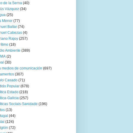
go de la Serna
(40)
sús Vázquez
(34)
gua
(25)
s Menor
(77)
uel Baltar
(74)
nuel Cabezas
(4)
iano Rajoy
(257)
ítimo
(18)
io Ambiente
(389)
TMA
(2)
val
(30)
 medios de comunicación
(697)
zamentos
(307)
blo Casado
(71)
tido Popular
(678)
ítica Estado
(218)
ítica-Galicia
(257)
íticas Sociais-Sanidade
(196)
tos
(13)
tugal
(44)
tal
(124)
igión
(72)