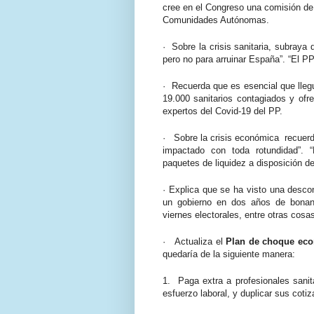
cree en el Congreso una comisión de
Comunidades Autónomas.
·
Sobre la crisis sanitaria, subraya
pero no para arruinar España”. “El P
·
Recuerda que es esencial que lleg
19.000 sanitarios contagiados y ofre
expertos del Covid-19 del PP.
·
Sobre la crisis económica recuerda
impactado con toda rotundidad”. 
paquetes de liquidez a disposición d
·
Explica que se ha visto una descon
un gobierno en dos años de bonanz
viernes electorales, entre otras cosa
·
Actualiza el
Plan de choque ec
quedaría de la siguiente manera:
1.
Paga extra a profesionales sanit
esfuerzo laboral, y duplicar sus cot