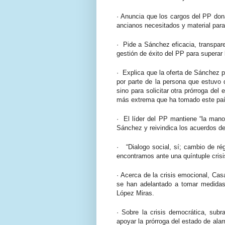
·
Anuncia que los cargos del PP dona
ancianos necesitados y material para 
·
Pide a Sánchez eficacia, transpar
gestión de éxito del PP para superar l
·
Explica que la oferta de Sánchez 
por parte de la persona que estuvo 
sino para solicitar otra prórroga del
más extrema que ha tomado este paí
·
El líder del PP mantiene “la mano 
Sánchez y reivindica los acuerdos de
·
“Dialogo social, sí; cambio de r
encontramos ante una quíntuple crisi
·
Acerca de la crisis emocional, Cas
se han adelantado a tomar medida
López Miras.
·
Sobre la crisis democrática, sub
apoyar la prórroga del estado de ala