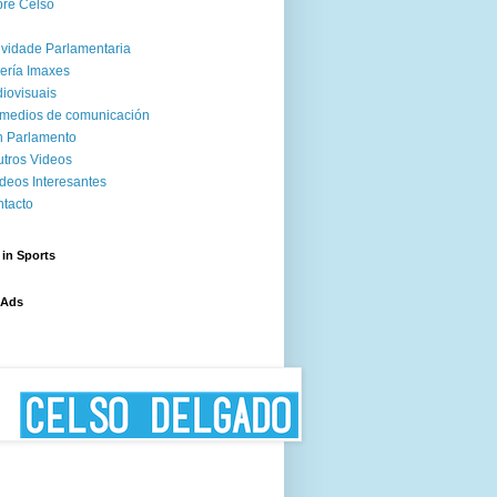
re Celso
ividade Parlamentaria
ería Imaxes
iovisuais
medios de comunicación
 Parlamento
tros Videos
deos Interesantes
tacto
 in Sports
 Ads