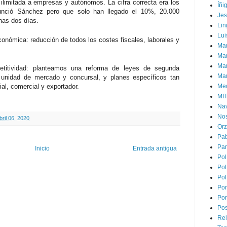
e ilimitada a empresas y autónomos. La cifra correcta era los
Íñi
unció Sánchez pero que solo han llegado el 10%, 20.000
Je
nas dos días.
Lin
Lui
onómica: reducción de todos los costes fiscales, laborales y
Man
Ma
Mar
etitividad: planteamos una reforma de leyes de segunda
Mar
 unidad de mercado y concursal, y planes específicos tan
ial, comercial y exportador.
Med
MI
Na
Nos
bril 06, 2020
Or
Pa
Par
Inicio
Entrada antigua
Pol
Pol
Pol
Por
Por
Pos
Rel