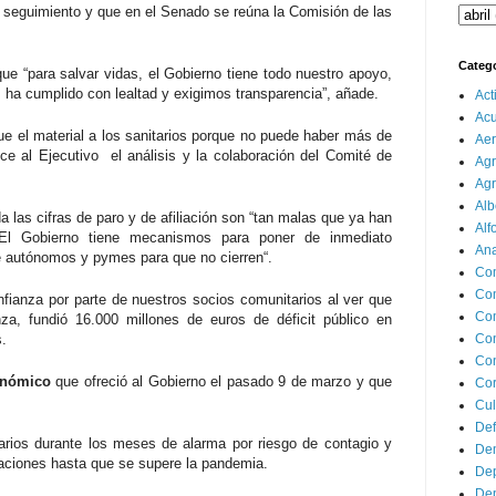
 seguimiento y que en el Senado se reúna la Comisión de las
Categ
 que “para salvar vidas, el Gobierno tiene todo nuestro apoyo,
P ha cumplido con lealtad y exigimos transparencia”, añade.
Act
Ac
ue el material a los sanitarios porque no puede haber más de
Aer
ce al Ejecutivo el análisis y la colaboración del Comité de
Agr
Agr
Alb
 las cifras de paro y de afiliación son “tan malas que ya han
Alf
“El Gobierno tiene mecanismos para poner de inmediato
Ana
e autónomos y pymes para que no cierren“.
Co
Co
fianza por parte de nuestros socios comunitarios al ver que
Com
a, fundió 16.000 millones de euros de déficit público en
s.
Con
Con
onómico
que ofreció al Gobierno el pasado 9 de marzo y que
Cor
Cul
Def
arios durante los meses de alarma por riesgo de contagio y
Dem
izaciones hasta que se supere la pandemia.
Dep
Dep