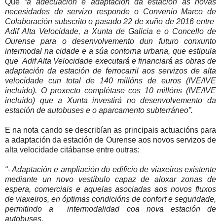
Que
“a adecuación e adaptación da estación ás novas
necesidades de servizo responde o Convenio Marco de
Colaboración subscrito o pasado 22 de xuño de 2016 entre
Adif Alta Velocidade, a Xunta de Galicia e o Concello de
Ourense para o desenvolvemento dun futuro conxunto
intermodal na cidade e a súa contorna urbana, que estipula
que
Adif Alta Velocidade executará e financiará as obras de
adaptación da estación de ferrocarril aos servizos de alta
velocidade cun total de 140 millóns de euros (IVE/IVE
incluído). O proxecto complétase cos 10 millóns (IVE/IVE
incluído) que a Xunta investirá no desenvolvemento da
estación de autobuses e o aparcamento subterráneo”.
E na nota cando se describían as principais actuacións para
a adaptación da estación de Ourense aos novos servizos de
alta velocidade citábanse entre outras:
“- Adaptación e ampliación do edificio de viaxeiros existente
mediante un novo vestíbulo capaz de aloxar zonas de
espera, comerciais e aquelas asociadas aos novos fluxos
de viaxeiros, en óptimas condicións de confort e seguridade,
permitindo a
intermodalidad coa nova estación de
autobuses.