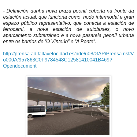
- Definición dunha nova praza peonil cuberta na fronte da
estación actual, que funciona como
nodo intermodal e gran
espazo público representativo, que conecta a estación de
ferrocarril, a nova estación de autobuses, o novo
aparcamento subterráneo e a nova pasarela peonil urbana
entre os barrios de “O Vinteún” e “A Ponte”.
http://prensa.adifaltavelocidad.es/nde/u08/GAP/Prensa.nsf/V
o000A/957863C0F9784548C12581410041B469?
Opendocument