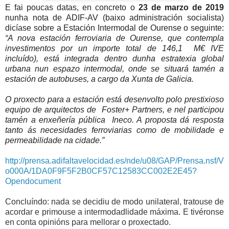
E fai poucas datas, en concreto o
23 de marzo de 2019
nunha nota de ADIF-AV (baixo administración socialista)
dicíase sobre a Estación Intermodal de Ourense o seguinte:
“A nova estación ferroviaria de Ourense, que contempla
investimentos por un importe total de 146,1
M€ IVE
incluído), está integrada dentro dunha estratexia global
urbana nun espazo intermodal, onde se situará tamén a
estación de autobuses, a cargo da Xunta de Galicia.
O proxecto para a estación está desenvolto polo prestixioso
equipo de arquitectos de
Foster+ Partners, e nel participou
tamén a enxeñería pública
Ineco. A proposta dá resposta
tanto ás necesidades ferroviarias como de mobilidade e
permeabilidade na cidade.”
http://prensa.adifaltavelocidad.es/nde/u08/GAP/Prensa.nsf/V
o000A/1DA0F9F5F2B0CF57C12583CC002E2E45?
Opendocument
Concluíndo: nada se decidiu de modo unilateral, tratouse de 
acordar e primouse a intermodadlidade 
máxima. E tivéronse 
en conta opinións para mellorar o proxectado.