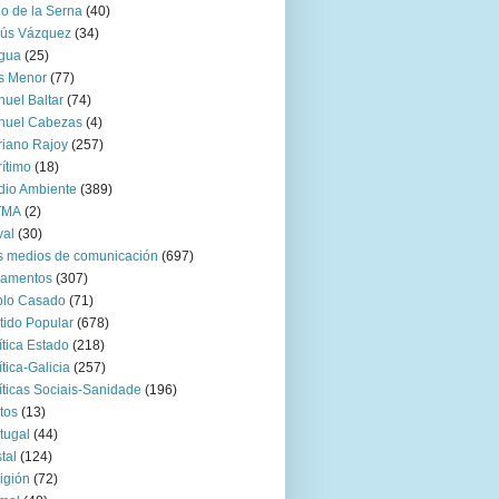
go de la Serna
(40)
sús Vázquez
(34)
gua
(25)
s Menor
(77)
uel Baltar
(74)
nuel Cabezas
(4)
iano Rajoy
(257)
ítimo
(18)
io Ambiente
(389)
TMA
(2)
val
(30)
 medios de comunicación
(697)
zamentos
(307)
blo Casado
(71)
tido Popular
(678)
ítica Estado
(218)
ítica-Galicia
(257)
íticas Sociais-Sanidade
(196)
tos
(13)
tugal
(44)
tal
(124)
igión
(72)