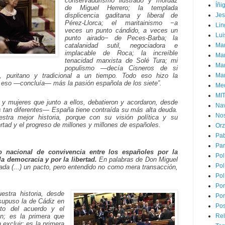
conservadurismo ilustrado y mordaz
Íñi
de Miguel Herrero; la templada
Je
displicencia gaditana y liberal de
Pérez-Llorca; el maritainismo −a
Lin
veces un punto cándido, a veces un
Lui
punto airado− de Peces-Barba; la
Man
catalanidad sutil, negociadora e
implacable de Roca; la increíble
Ma
tenacidad marxista de Solé Tura; mi
Mar
populismo —decía Cisneros de si
Mar
a, puritano y tradicional a un tiempo. Todo eso hizo la
 eso —concluía— más la pasión española de los siete”.
Med
MI
y mujeres que junto a ellos, debatieron y acordaron, desde
Na
s tan diferentes— España tiene contraída su más alta deuda.
Nos
tra mejor historia, porque con su visión política y su
rtad y el progreso de millones y millones de españoles.
Or
Pa
Par
o nacional de convivencia entre los españoles por la
Pol
la democracia y por la libertad.
En palabras de Don Miguel
Pol
da (...) un pacto, pero entendido no como mera transacción,
Pol
Por
stra historia, desde
Por
 supuso la de Cádiz en
Pos
uto del acuerdo y el
ón; es la primera que
Rel
n excluir; es la primera