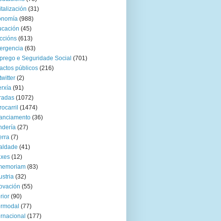
italización
(31)
onomía
(988)
ucación
(45)
ccións
(613)
ergencia
(63)
rego e Seguridade Social
(701)
actos públicos
(216)
twitter
(2)
rxía
(91)
radas
(1072)
rocarril
(1474)
anciamento
(36)
ndería
(27)
rra
(7)
aldade
(41)
axes
(12)
 memoriam
(83)
ustria
(32)
ovación
(55)
rior
(90)
ermodal
(77)
ernacional
(177)