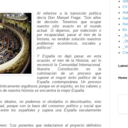
Sob
CV
Act
Al referirse a la transición política
decía Don Manuel Fraga: “Son años
Gal
de decisión. Tenemos que ocupar
Aud
nuestro sitio exacto en el mundo
En 
actual. Si dejamos, por indecisión o
por incapacidad, pasar el tren de la
_En
historia, no tendrán solución nuestros
_Ou
problemas económicos, sociales y
_Vi
políticos”.
Con
Y España no dejó pasar, en esta
ocasión, el tren de la Historia; así lo
reconoció la Comunidad Internacional.
Latest
Nuestra Constitución es la
culminación de un proceso que
supone el mayor éxito político de la
Home
España contemporánea. Un proceso
nticamente orgullosos porque en el espíritu, en los valores y
do de nuestra historia se encuentra la mejor España.
s ideales, no podemos ni olvidarlos ni desvirtuarlos, sino
idad, porque son la base del consenso político y social que
as entre los españoles y supera una España secularmente
ro: “Los ponentes que redactamos el proyecto definitivo