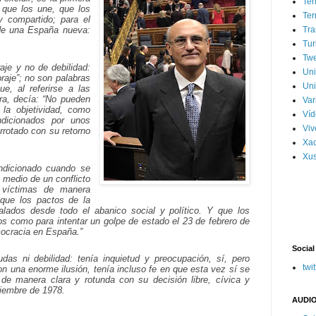
Ter
 que los une, que los
Ter
 compartido; para el
 de una España nueva:
Tra
Tur
Tw
aje y no de debilidad:
Un
oraje”; no son palabras
Uni
, al referirse a las
ra, decía: “No pueden
Var
 la objetividad, como
Víd
ndicionados por unos
Vi
rrotado con su retorno
Xa
Xus
ondicionado cuando se
 medio de un conflicto
 víctimas de manera
 que los pactos de la
valados desde todo el abanico social y político. Y que los
dos como para intentar un golpe de estado el 23 de febrero de
mocracia en España.”
Social
as ni debilidad: tenía inquietud y preocupación, sí, pero
twit
n una enorme ilusión, tenía incluso fe en que esta vez sí se
 de manera clara y rotunda con su decisión libre, cívica y
ciembre de 1978.
AUDIO