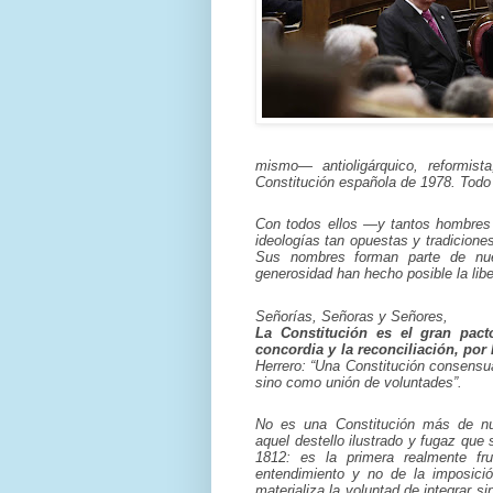
mismo— antioligárquico, reformist
Constitución española de 1978. Todo
Con todos ellos —y tantos hombres 
ideologías tan opuestas y tradicione
Sus nombres forman parte de nues
generosidad han hecho posible la libe
Señorías, Señoras y Señores,
La Constitución es el gran pact
concordia y la reconciliación, por 
Herrero: “Una Constitución consensua
sino como unión de voluntades”.
No es una Constitución más de nue
aquel destello ilustrado y fugaz que
1812: es la primera realmente fr
entendimiento y no de la imposici
materializa la voluntad de integrar si