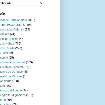
orías
ividade Parlamentaria
(886)
uerdo PSOE-JUNTS
(39)
oespacial-Defensa
(25)
icultura
(41)
icultura-Pesca
(47)
erto Núñez
(782)
onso Rueda
(290)
 Pastor
(98)
mercio
(65)
misión de Economía
(109)
isión de Fomento
(168)
cello de Ourense
(55)
sello de Ministos
(3)
onavirus
(160)
tura
(260)
ensor del Pueblo
(34)
ografía-Migracions
(101)
orte
(69)
utacións
(78)