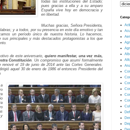
todas las instituciones del Estado;
pues gracias a ella y a su amparo
España vive hoy en democracia y
en libertad.
Categ
Act
Muchas gracias, Señora Presidenta,
labras; y a todos, por su presencia en este día emotivo y tan
Ac
ocamos un período único de nuestra historia. Lo hacemos,
Aer
 sus principales y más destacados protagonistas a los que
Agr
nto.
Agr
Alb
otivo de este aniversario,
quiero manifestar, una vez más,
Alf
stra Constitución
. Un compromiso que asumí formalmente
e renové el 19 de junio de 2014 ante las Cortes Generales.
Ana
irigió aquel 30 de enero de 1986 el entonces Presidente del
Co
a
Co
Com
 a
Con
ro
ra
Con
io
Cor
ra
Cul
ro
as
Def
 y
Dem
Dep
Dep