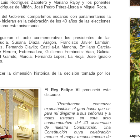
 Luis Rodríguez Zapatero y Mariano Rajoy y los ponentes
Rodríguez de Miñón, José Pedro Pérez-Llorca y Miquel Roca.
 del Gobierno compartimos escaños con parlamentarios la
o hicieran en la celebración de los 40 años de las elecciones
orar este aniversario.
iguieron el acto conmemorativo los presidentes de las
cía, Susana Díaza; Aragón, Francisco Javier Lambán;
as, Fernando Clavijo; Castilla-La Mancha, Emiliano García-
e Herrera; Extremadura, Guillermo Fernández Vara; Galicia,
l Garrido; Murcia, Fernando López; La Rioja, José Ignacio
as.
cer la dimensión histórica de la decisión tomada por los
"
El
Rey Felipe VI
pronunció este
discurso:
“Permítanme comenzar
expresándoles el gran honor que es
para mí dirigirme a sus señorías y a
todos ustedes en este acto
conmemorativo del 40 aniversario
de nuestra Constitución. Una
Constitución cuya celebración
Arquiv
merece el mayor reconocimiento de