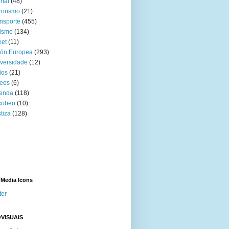
mal
(48)
rorismo
(21)
nsporte
(455)
ismo
(134)
eet
(11)
ión Europea
(293)
versidade
(12)
ios
(21)
eos
(6)
venda
(118)
cobeo
(10)
tiza
(128)
 Media Icons
ter
VISUAIS