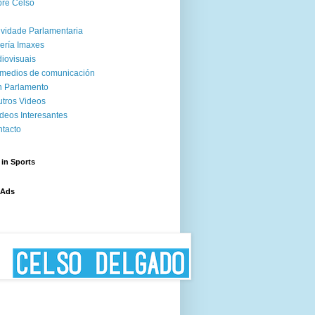
re Celso
ividade Parlamentaria
ería Imaxes
iovisuais
medios de comunicación
 Parlamento
tros Videos
deos Interesantes
tacto
 in Sports
 Ads