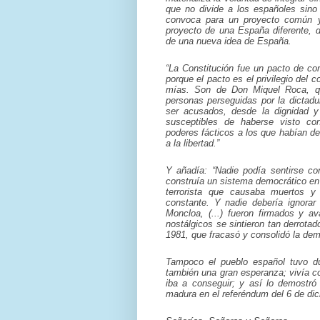
que no divide a los españoles sino
convoca para un proyecto común y
proyecto de una España diferente,
de una nueva idea de España.
“La Constitución fue un pacto de cor
porque el pacto es el privilegio del c
mías. Son de Don Miquel Roca, que
personas perseguidas por la dictadu
ser acusados, desde la dignidad y
susceptibles de haberse visto co
poderes fácticos a los que habían de
a la libertad.”
Y añadía: “Nadie podía sentirse c
construía un sistema democrático en
terrorista que causaba muertos y
constante. Y nadie debería ignorar
Moncloa, (...) fueron firmados y a
nostálgicos se sintieron tan derrota
1981, que fracasó y consolidó la de
Tampoco el pueblo español tuvo dud
también una gran esperanza; vivía co
iba a conseguir; y así lo demostró
madura en el referéndum del 6 de di