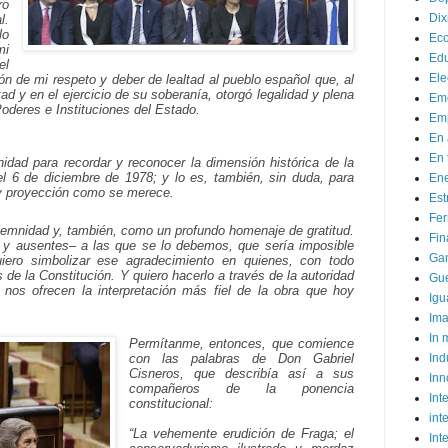
ro
Dix
l.
o
Ec
mi
Ed
el
Ele
n de mi respeto y deber de lealtad al pueblo español que, al
rtad y en el ejercicio de su soberanía, otorgó legalidad y plena
Em
Poderes e Instituciones del Estado.
Emp
En 
En 
idad para recordar y reconocer la dimensión histórica de la
l 6 de diciembre de 1978; y lo es, también, sin duda, para
Ene
 y proyección como se merece.
Est
Fer
lemnidad y, también, como un profundo homenaje de gratitud.
Fin
 y ausentes– a las que se lo debemos, que sería imposible
Ga
iero simbolizar ese agradecimiento en quienes, con todo
e la Constitución. Y quiero hacerlo a través de la autoridad
Gue
 nos ofrecen la interpretación más fiel de la obra que hoy
Igu
Im
In
Permítanme, entonces, que comience
Ind
con las palabras de Don Gabriel
Cisneros, que describía así a sus
Inn
compañeros de la ponencia
Inte
constitucional:
int
“La vehemente erudición de Fraga; el
Int