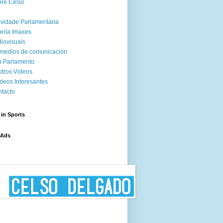
re Celso
ividade Parlamentaria
ería Imaxes
iovisuais
medios de comunicación
 Parlamento
tros Videos
deos Interesantes
tacto
 in Sports
 Ads