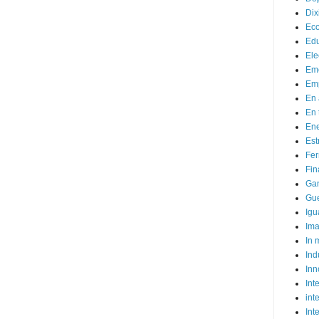
Dix
Ec
Ed
Ele
Em
Emp
En 
En 
Ene
Est
Fer
Fin
Ga
Gue
Igu
Im
In
Ind
Inn
Inte
int
Int