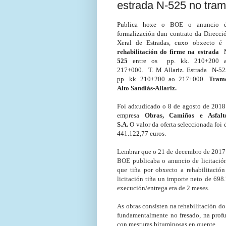
estrada N-525 no tram
Publica hoxe o BOE o anuncio 
formalización dun contrato da Direcci
Xeral de Estradas, cuxo obxecto é
rehabilitación do firme na estrada 
525
entre os pp. kk. 210+200 
217+000. T. M Allariz. Estrada N-5
pp. kk 210+200 ao 217+000.
Tram
Alto Sandiás-Allariz.
Foi adxudicado o 8 de agosto de 2018
empresa
Obras, Camiños e Asfalt
S.A.
O valor da oferta seleccionada foi 
441.122,77 euros.
Lembrar que o 21 de decembro de 2017
BOE publicaba o anuncio de licitación
que tiña por obxecto a rehabilitació
licitación tiña un importe neto de 698
execución/entrega era de 2 meses.
As obras consisten na rehabilitación do
fundamentalmente no
fresado
, na prof
con mesturas 
bituminosas
 en quente.