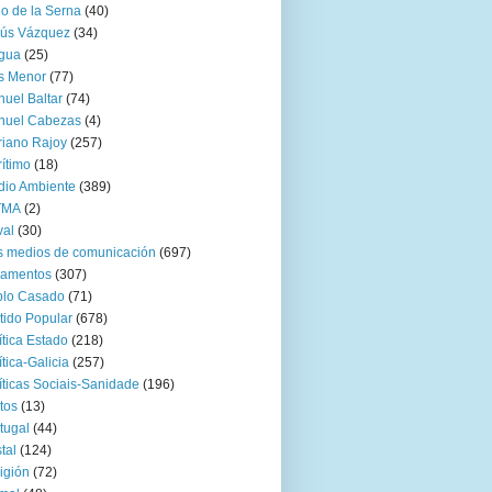
go de la Serna
(40)
sús Vázquez
(34)
gua
(25)
s Menor
(77)
uel Baltar
(74)
nuel Cabezas
(4)
iano Rajoy
(257)
ítimo
(18)
io Ambiente
(389)
TMA
(2)
val
(30)
 medios de comunicación
(697)
zamentos
(307)
blo Casado
(71)
tido Popular
(678)
ítica Estado
(218)
ítica-Galicia
(257)
íticas Sociais-Sanidade
(196)
tos
(13)
tugal
(44)
tal
(124)
igión
(72)