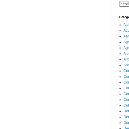
Categ
Act
Ac
Aer
Agr
Agr
Alb
Alf
Ana
Co
Co
Com
Con
Con
Cor
Cul
Def
Dem
Dep
Dep