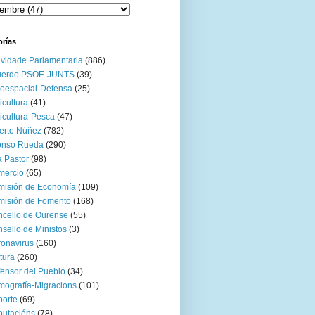
orías
ividade Parlamentaria
(886)
uerdo PSOE-JUNTS
(39)
oespacial-Defensa
(25)
icultura
(41)
icultura-Pesca
(47)
erto Núñez
(782)
onso Rueda
(290)
 Pastor
(98)
mercio
(65)
misión de Economía
(109)
isión de Fomento
(168)
cello de Ourense
(55)
sello de Ministos
(3)
onavirus
(160)
tura
(260)
ensor del Pueblo
(34)
ografía-Migracions
(101)
orte
(69)
utacións
(78)