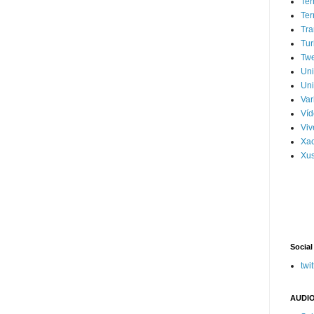
Ter
Ter
Tra
Tur
Tw
Un
Uni
Var
Víd
Vi
Xa
Xus
Social
twit
AUDIO