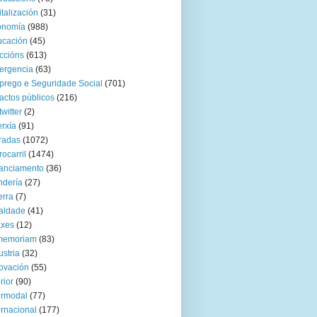
italización
(31)
onomía
(988)
ucación
(45)
ccións
(613)
ergencia
(63)
rego e Seguridade Social
(701)
actos públicos
(216)
twitter
(2)
rxía
(91)
radas
(1072)
rocarril
(1474)
anciamento
(36)
ndería
(27)
rra
(7)
aldade
(41)
axes
(12)
 memoriam
(83)
ustria
(32)
ovación
(55)
rior
(90)
ermodal
(77)
ernacional
(177)