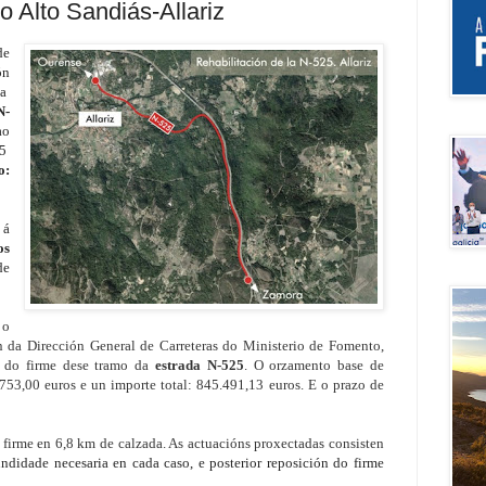
o Alto Sandiás-Allariz
de
ón
 a
N-
ao
25
o:
 á
os
de
 o
 da Dirección General de Carreteras do Ministerio de Fomento,
n do firme dese tramo da
estrada N-525
.
O orzamento base de
.753,00 euros e un importe total: 845.491,13 euros.
E o prazo de
 firme en 6,8 km de calzada. As actuacións proxectadas consisten
undidade 
necesaria en cada caso, e posterior reposición do firme 