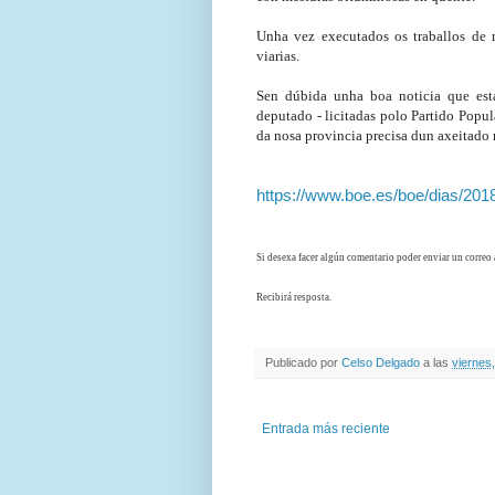
Unha vez 
executados os traballos de
viarias.
Sen dúbida unha boa noticia que esta
deputado - licitadas polo Partido Popul
da nosa provincia precisa dun axeitad
https://www.boe.es/boe/dias/20
Si desexa facer algún comentario poder enviar un correo 
Recibirá resposta.
Publicado por
Celso Delgado
a las
viernes
Entrada más reciente