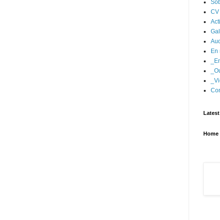
Sob
CV
Act
Gal
Aud
En 
_En
_Ou
_Vi
Con
Latest
Home