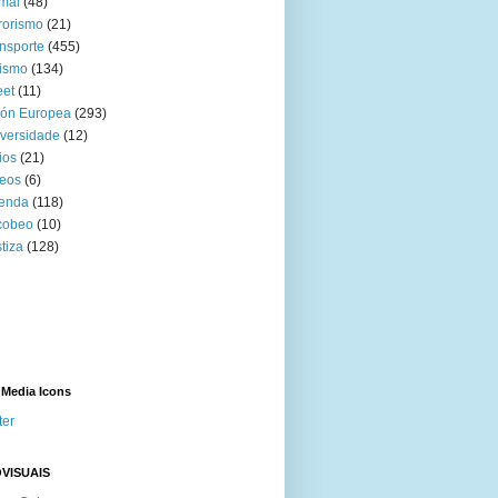
mal
(48)
rorismo
(21)
nsporte
(455)
ismo
(134)
eet
(11)
ión Europea
(293)
versidade
(12)
ios
(21)
eos
(6)
venda
(118)
cobeo
(10)
tiza
(128)
 Media Icons
ter
VISUAIS