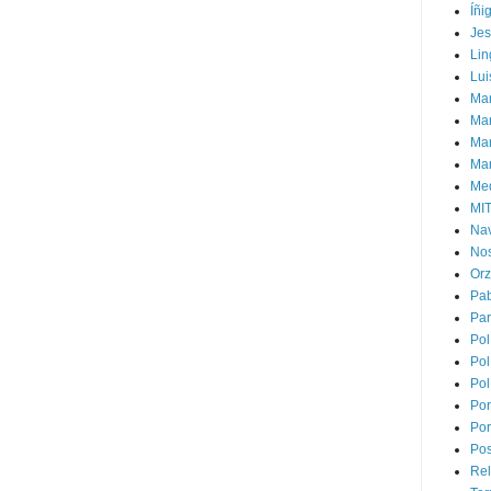
Íñi
Je
Lin
Lui
Man
Ma
Mar
Mar
Med
MI
Na
Nos
Or
Pa
Par
Pol
Pol
Pol
Por
Por
Pos
Rel