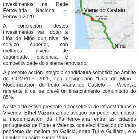
investimentos na Rede
Ferroviaria Nacional –
Ferrovia 2020.
A concreción destes
investimentos van dotar a
Liña do Miño dun nivel de
servizo superior, con
mellores niveis de
seguridade, eficiencia e
competitividade do sistema ferroviario.
A presente acción integra a candidatura sometida no ámbito
do COMPITE 2020, coa designación “Liña do Miño -
Modernización do treito Viana do Castelo - Valença,
referente á cal se prevé un financiamento comunitario do
85%.
Neste acto estivo presente a conselleira de Infraestruturas e
Vivenda, E
thel Vázquez
, que avogou por poder acompasar
a modernización da liña ferroviaria entre as cidades
portuguesas de Porto e Valença coa electrificación do treito
pendente de mellora en Galicia, entre Tui e Guillarei, e o
impulso da saída sur de Vigo.