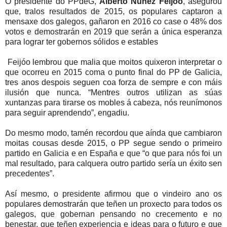
O presidente do PPdeG,
Alberto Núñez Feijóo
, asegurou
que, tralos resultados de 2015, os populares captaron a
mensaxe dos galegos, gañaron en 2016 co case o 48% dos
votos e demostrarán en 2019 que serán a única esperanza
para lograr ter gobernos sólidos e estables
Feijóo lembrou que malia que moitos quixeron interpretar o
que ocorreu en 2015 coma o punto final do PP de Galicia,
tres anos despois seguen coa forza de sempre e con máis
ilusión que nunca. “Mentres outros utilizan as súas
xuntanzas para tirarse os mobles á cabeza, nós reunímonos
para seguir aprendendo”, engadiu.
Do mesmo modo, tamén recordou que aínda que cambiaron
moitas cousas desde 2015, o PP segue sendo o primeiro
partido en Galicia e en España e que “o que para nós foi un
mal resultado, para calquera outro partido sería un éxito sen
precedentes”.
Así mesmo, o presidente afirmou que o vindeiro ano os
populares demostrarán que teñen un proxecto para todos os
galegos, que gobernan pensando no crecemento e no
benestar, que teñen experiencia e ideas para o futuro e que