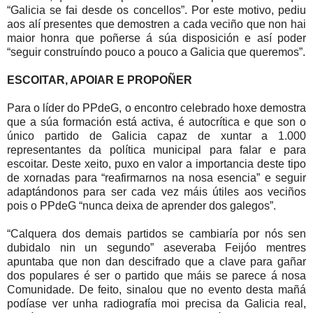
“Galicia se fai desde os concellos”. Por este motivo, pediu
aos alí presentes que demostren a cada veciño que non hai
maior honra que poñerse á súa disposición e así poder
“seguir construíndo pouco a pouco a Galicia que queremos”.
ESCOITAR, APOIAR E PROPOÑER
Para o líder do PPdeG, o encontro celebrado hoxe demostra
que a súa formación está activa, é autocrítica e que son o
único partido de Galicia capaz de xuntar a 1.000
representantes da política municipal para falar e para
escoitar. Deste xeito, puxo en valor a importancia deste tipo
de xornadas para “reafirmarnos na nosa esencia” e seguir
adaptándonos para ser cada vez máis útiles aos veciños
pois o PPdeG “nunca deixa de aprender dos galegos”.
“Calquera dos demais partidos se cambiaría por nós sen
dubidalo nin un segundo” aseveraba Feijóo mentres
apuntaba que non dan descifrado que a clave para gañar
dos populares é ser o partido que máis se parece á nosa
Comunidade. De feito, sinalou que no evento desta mañá
podíase ver unha radiografía moi precisa da Galicia real,