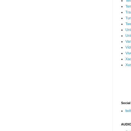
Ter
Ter
Tra
Tur
Tw
Un
Uni
Var
Víd
Vi
Xa
Xus
Social
twit
AUDIO