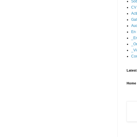
Sob
CV
Act
Gal
Aud
En 
_En
_Ou
_Vi
Con
Latest
Home