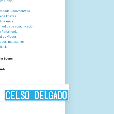
re Celso
ividade Parlamentaria
ería Imaxes
iovisuais
medios de comunicación
 Parlamento
tros Videos
deos Interesantes
tacto
 in Sports
 Ads