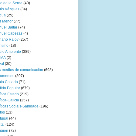
go de la Serna
(40)
sús Vázquez
(34)
gua
(25)
s Menor
(77)
uel Baltar
(74)
nuel Cabezas
(4)
iano Rajoy
(257)
ítimo
(18)
io Ambiente
(389)
TMA
(2)
val
(30)
 medios de comunicación
(698)
zamentos
(307)
blo Casado
(71)
tido Popular
(679)
ítica Estado
(219)
ítica-Galicia
(257)
íticas Sociais-Sanidade
(196)
tos
(13)
tugal
(44)
tal
(124)
igión
(72)