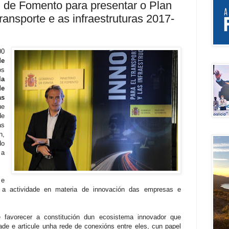
 de Fomento para presentar o Plan
ransporte e as infraestruturas 2017-
00
de
os
la
de
as
e
de
s
n,
do
 a
 e
da a actividade en materia de innovación das empresas e
 favorecer a constitución dun ecosistema innovador que
ade e articule unha rede de conexións entre eles, cun papel