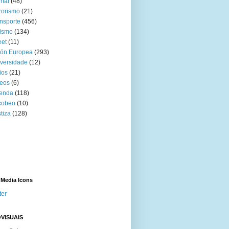
mal
(48)
rorismo
(21)
nsporte
(456)
ismo
(134)
eet
(11)
ión Europea
(293)
versidade
(12)
ios
(21)
eos
(6)
venda
(118)
cobeo
(10)
tiza
(128)
 Media Icons
ter
VISUAIS