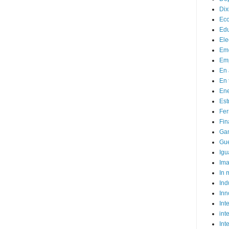
Dix
Ec
Ed
Ele
Em
Emp
En 
En 
Ene
Est
Fer
Fin
Ga
Gue
Igu
Im
In
Ind
Inn
Inte
int
Int