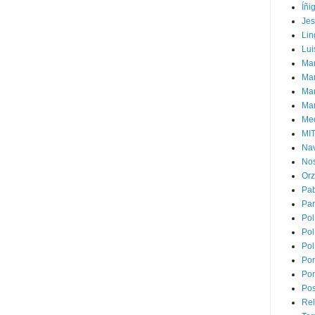
Íñi
Je
Lin
Lui
Man
Ma
Mar
Mar
Med
MI
Na
Nos
Or
Pa
Par
Pol
Pol
Pol
Por
Por
Pos
Rel