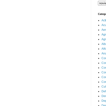
Categ
Act
Ac
Aer
Agr
Agr
Alb
Alf
Ana
Co
Co
Com
Con
Con
Cor
Cul
Def
Dem
Dep
Dep