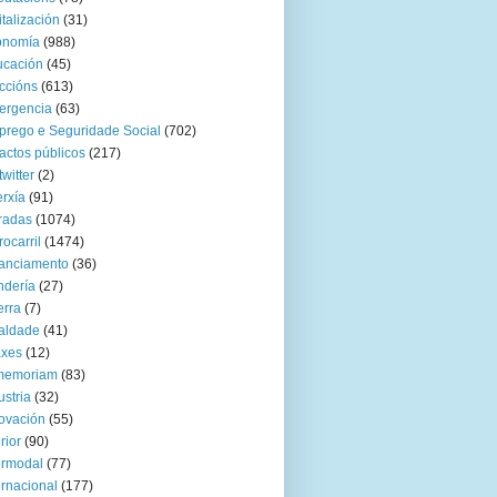
italización
(31)
onomía
(988)
ucación
(45)
ccións
(613)
ergencia
(63)
rego e Seguridade Social
(702)
actos públicos
(217)
twitter
(2)
rxía
(91)
radas
(1074)
rocarril
(1474)
anciamento
(36)
ndería
(27)
rra
(7)
aldade
(41)
axes
(12)
 memoriam
(83)
ustria
(32)
ovación
(55)
rior
(90)
ermodal
(77)
ernacional
(177)