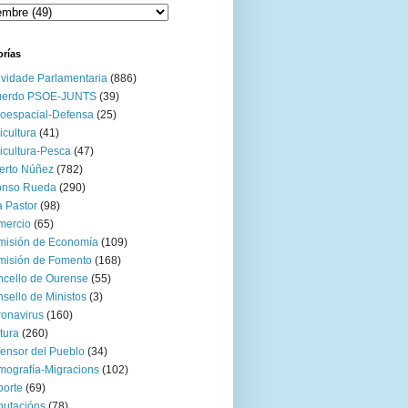
orías
ividade Parlamentaria
(886)
uerdo PSOE-JUNTS
(39)
oespacial-Defensa
(25)
icultura
(41)
icultura-Pesca
(47)
erto Núñez
(782)
onso Rueda
(290)
 Pastor
(98)
mercio
(65)
misión de Economía
(109)
isión de Fomento
(168)
cello de Ourense
(55)
sello de Ministos
(3)
onavirus
(160)
tura
(260)
ensor del Pueblo
(34)
ografía-Migracions
(102)
orte
(69)
utacións
(78)