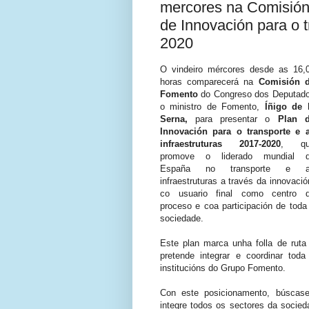
mercores na Comisión
de Innovación para o t
2020
O vindeiro mércores desde as 16,
horas comparecerá na
Comisión 
Fomento
do Congreso dos Deputad
o ministro de Fomento,
Íñigo de 
Serna,
para presentar o
Plan 
Innovación para o transporte e 
infraestruturas 2017-2020
, qu
promove o liderado mundial 
España no transporte e a
infraestruturas a través da innovació
co usuario final como centro 
proceso e coa participación de toda
sociedade.
Este plan marca unha folla de ruta
pretende integrar e coordinar to
institucións do Grupo Fomento.
C
on este posicionamento, búscase
integre todos os sectores da socied