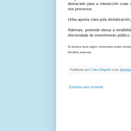
destacado para a interacción coas s
nos proxectos.
Unha aposta clara pola dixitalización,
Ademais, pretende elevar a rendibil
efectividade do investimento público 
Si desexa facer algún comentario poder envia
Recibirá resposta
Publicado por
Celso Delgado
a las
domingo
Entrada más reciente