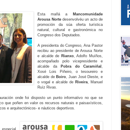
Esta mañá a
Mancomunidade
Arousa Norte
desenvolvéu un acto de
promoción da súa oferta turística
natural, cultural e gastronómica no
Congreso dos Deputados.
A presidenta do Congreso, Ana Pastor
recibiu ao presidente de Arousa Norte
e alcalde de
Rianxo
, Adolfo Muíños,
acompañado polo vicepresidente e
alcalde da
Pobra do Caramiñal
,
Xosé Lois Piñeiro, o tesoureiro e
alcalde de
Boiro
, Juan José Dieste, e
o vogal e alcalde de
Riveira
, Manuel
Ruíz Rivas.
auración onde foi disposto un punto informativo no que se
stico que poñen en valor os recursos naturais e paisaxísticos,
icos e arquitectónicos- e náuticos deportivos.
 especial