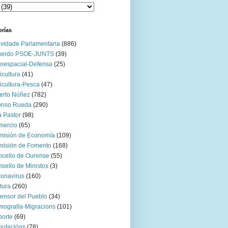
orías
ividade Parlamentaria
(886)
uerdo PSOE-JUNTS
(39)
oespacial-Defensa
(25)
icultura
(41)
icultura-Pesca
(47)
erto Núñez
(782)
onso Rueda
(290)
 Pastor
(98)
mercio
(65)
misión de Economía
(109)
isión de Fomento
(168)
cello de Ourense
(55)
sello de Ministos
(3)
onavirus
(160)
tura
(260)
ensor del Pueblo
(34)
ografía-Migracions
(101)
orte
(69)
utacións
(78)