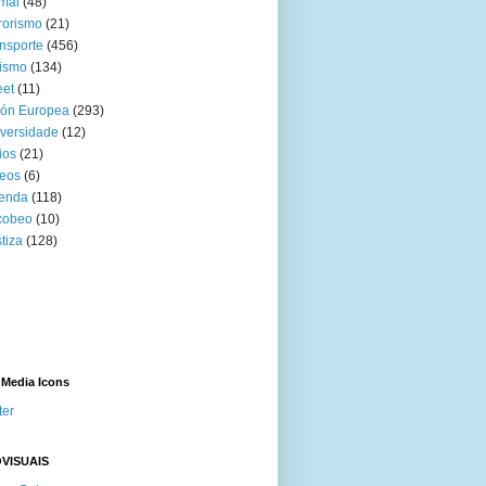
mal
(48)
rorismo
(21)
nsporte
(456)
ismo
(134)
eet
(11)
ión Europea
(293)
versidade
(12)
ios
(21)
eos
(6)
venda
(118)
cobeo
(10)
tiza
(128)
 Media Icons
ter
VISUAIS