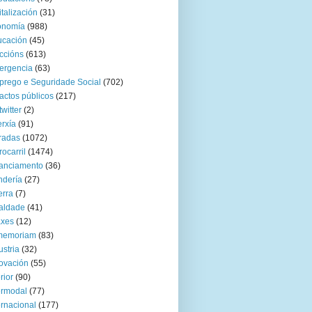
italización
(31)
onomía
(988)
ucación
(45)
ccións
(613)
ergencia
(63)
rego e Seguridade Social
(702)
actos públicos
(217)
twitter
(2)
rxía
(91)
radas
(1072)
rocarril
(1474)
anciamento
(36)
ndería
(27)
rra
(7)
aldade
(41)
axes
(12)
 memoriam
(83)
ustria
(32)
ovación
(55)
rior
(90)
ermodal
(77)
ernacional
(177)