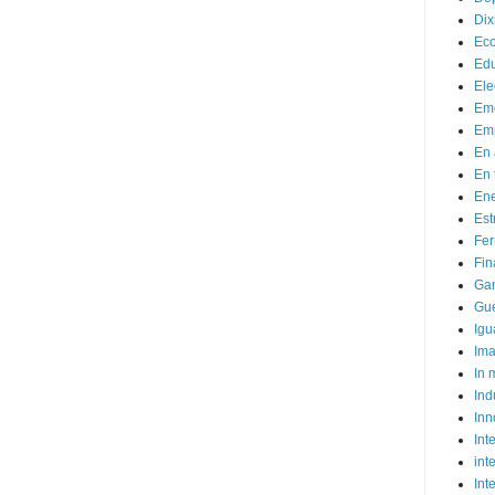
Dix
Ec
Ed
Ele
Em
Emp
En 
En 
Ene
Est
Fer
Fin
Ga
Gue
Igu
Im
In
Ind
Inn
Inte
int
Int