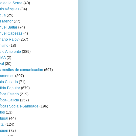
go de la Serna
(40)
sús Vázquez
(34)
gua
(25)
s Menor
(77)
uel Baltar
(74)
nuel Cabezas
(4)
iano Rajoy
(257)
ítimo
(18)
io Ambiente
(389)
TMA
(2)
val
(30)
 medios de comunicación
(697)
zamentos
(307)
blo Casado
(71)
tido Popular
(679)
ítica Estado
(219)
ítica-Galicia
(257)
íticas Sociais-Sanidade
(196)
tos
(13)
tugal
(44)
tal
(124)
igión
(72)