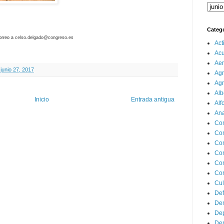
Categ
orreo a
celso.delgado@congreso.es
Act
Ac
Aer
junio 27, 2017
Agr
Agr
Alb
Inicio
Entrada antigua
Alf
Ana
Co
Co
Com
Con
Con
Cor
Cul
Def
Dem
Dep
Dep