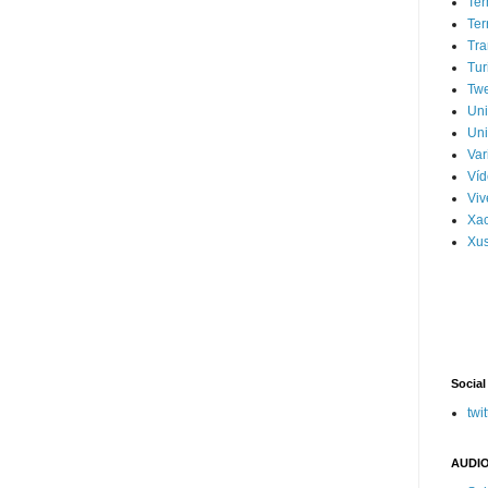
Ter
Ter
Tra
Tur
Tw
Un
Uni
Var
Víd
Vi
Xa
Xus
Social
twit
AUDIO