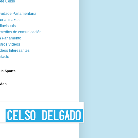
re Celso
ividade Parlamentaria
ería Imaxes
iovisuais
medios de comunicación
 Parlamento
tros Videos
deos Interesantes
tacto
 in Sports
 Ads