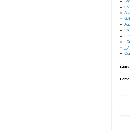
Sob
CV
Act
Gal
Aud
En 
_En
_Ou
_Vi
Con
Latest
Home