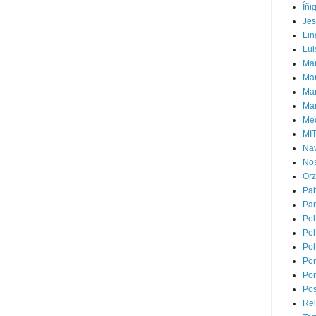
Íñi
Je
Lin
Lui
Man
Ma
Mar
Mar
Med
MI
Na
Nos
Or
Pa
Par
Pol
Pol
Pol
Por
Por
Pos
Rel