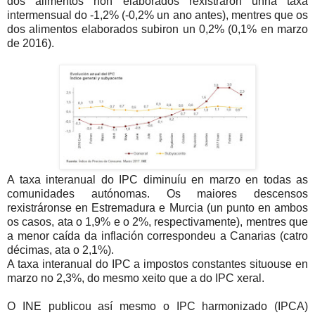
dos alimentos non elaborados rexistraron unha taxa
intermensual do -1,2% (-0,2% un ano antes), mentres que os
dos alimentos elaborados subiron un 0,2% (0,1% en marzo
de 2016).
A taxa interanual do IPC diminuíu en marzo en todas as
comunidades autónomas. Os maiores descensos
rexistráronse en Estremadura e Murcia (un punto en ambos
os casos, ata o 1,9% e o 2%, respectivamente), mentres que
a menor caída da inflación correspondeu a Canarias (catro
décimas, ata o 2,1%).
A taxa interanual do IPC a impostos constantes situouse en
marzo no 2,3%, do mesmo xeito que a do IPC xeral.
O INE publicou así mesmo o IPC harmonizado (IPCA)