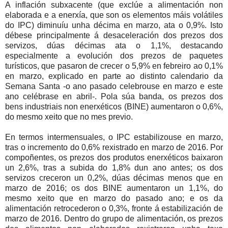
A inflación subxacente (que exclúe a alimentación non
elaborada e a enerxía, que son os elementos máis volátiles
do IPC) diminuíu unha décima en marzo, ata o 0,9%. Isto
débese principalmente á desaceleración dos prezos dos
servizos, dúas décimas ata o 1,1%, destacando
especialmente a evolución dos prezos de paquetes
turísticos, que pasaron de crecer o 5,9% en febreiro ao 0,1%
en marzo, explicado en parte ao distinto calendario da
Semana Santa -o ano pasado celebrouse en marzo e este
ano celébrase en abril-. Pola súa banda, os prezos dos
bens industriais non enerxéticos (BINE) aumentaron o 0,6%,
do mesmo xeito que no mes previo.
En termos intermensuales, o IPC estabilizouse en marzo,
tras o incremento do 0,6% rexistrado en marzo de 2016. Por
compoñentes, os prezos dos produtos enerxéticos baixaron
un 2,6%, tras a subida do 1,8% dun ano antes; os dos
servizos creceron un 0,2%, dúas décimas menos que en
marzo de 2016; os dos BINE aumentaron un 1,1%, do
mesmo xeito que en marzo do pasado ano; e os da
alimentación retrocederon o 0,3%, fronte á estabilización de
marzo de 2016. Dentro do grupo de alimentación, os prezos