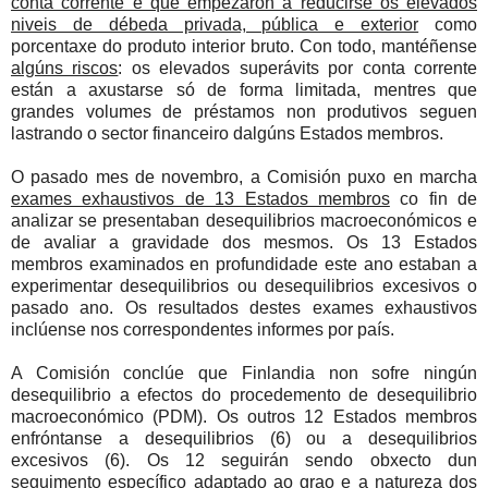
conta corrente e que empezaron a reducirse os elevados
niveis de débeda privada, pública e exterior
como
porcentaxe do produto interior bruto. Con todo, mantéñense
algúns riscos
: os elevados superávits por conta corrente
están a axustarse só de forma limitada, mentres que
grandes volumes de préstamos non produtivos seguen
lastrando o sector financeiro dalgúns Estados membros.
O pasado mes de novembro, a Comisión puxo en marcha
exames exhaustivos de 13 Estados membros
co fin de
analizar se presentaban desequilibrios macroeconómicos e
de avaliar a gravidade dos mesmos. Os 13 Estados
membros examinados en profundidade este ano estaban a
experimentar desequilibrios ou desequilibrios excesivos o
pasado ano. Os resultados destes exames exhaustivos
inclúense nos correspondentes informes por país.
A Comisión conclúe que Finlandia non sofre ningún
desequilibrio a efectos do procedemento de desequilibrio
macroeconómico (PDM). Os outros 12 Estados membros
enfróntanse a desequilibrios (6) ou a desequilibrios
excesivos (6). Os 12 seguirán sendo obxecto dun
seguimento específico adaptado ao grao e a natureza dos