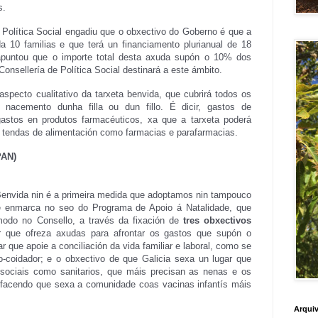
s.
e Política Social engadiu que o obxectivo do Goberno é que a
 10 familias e que terá un financiamento plurianual de 18
 apuntou que o importe total desta axuda supón o 10% dos
nsellería de Política Social destinará a este ámbito.
 aspecto cualitativo da tarxeta benvida, que cubrirá todos os
nacemento dunha filla ou dun fillo. É dicir, gastos de
gastos en produtos farmacéuticos, xa que a tarxeta poderá
 tendas de alimentación como farmacias e parafarmacias.
PAN)
Benvida nin é a primeira medida que adoptamos nin tampouco
se enmarca no seo do Programa de Apoio á Natalidade, que
do no Consello, a través da fixación de
tres obxectivos
r que ofreza axudas para afrontar os gastos que supón o
r que apoie a conciliación da vida familiar e laboral, como se
-coidador; e o obxectivo de que Galicia sexa un lugar que
o sociais como sanitarios, que máis precisan as nenas e os
 facendo que sexa a comunidade coas vacinas infantís máis
Arquiv