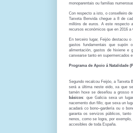
monoparentais ou familias numerosa
Con respecto a isto, o conselleiro d
Tarxeta Benvida chegue a 8 de cada
millóns de euros. A este respecto
recursos económicos que en 2016 a Co
En terceiro lugar, Feijóo destacou o
gastos fundamentais que supón o 
alimentación, gastos de hixiene e 
canxearse tanto en supermercados e
Programa de Apoio á Natalidade (
Segundo recalcou Feijóo, a Tarxeta 
será a última neste eido, xa que 
tamén hoxe se deseñou a grosso mo
básicos
: que Galicia sexa un luga
nacemento dun fillo; que sexa un luga
acadará co bono–gardería ou o bono
garanta os servizos públicos, tant
nenos, como se logra, por exemplo,
accesibles de toda España.