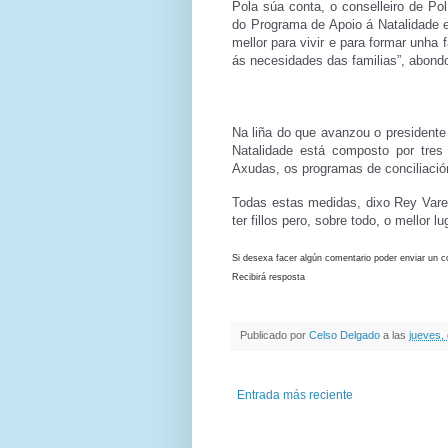
Pola súa conta, o conselleiro de Pol
do Programa de Apoio á Natalidade e
mellor para vivir e para formar unha
ás necesidades das familias”, abond
Na liña do que avanzou o presidente
Natalidade está composto por tre
Axudas, os programas de conciliació
Todas estas medidas, dixo Rey Varela
ter fillos pero, sobre todo, o mellor 
Si desexa facer algún comentario poder enviar un c
Recibirá resposta
Publicado por
Celso Delgado
a las
jueves,
Entrada más reciente