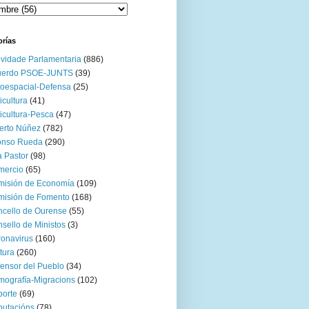
orías
ividade Parlamentaria
(886)
uerdo PSOE-JUNTS
(39)
oespacial-Defensa
(25)
icultura
(41)
icultura-Pesca
(47)
erto Núñez
(782)
onso Rueda
(290)
 Pastor
(98)
mercio
(65)
misión de Economía
(109)
isión de Fomento
(168)
cello de Ourense
(55)
sello de Ministos
(3)
onavirus
(160)
tura
(260)
ensor del Pueblo
(34)
ografía-Migracions
(102)
orte
(69)
utacións
(78)