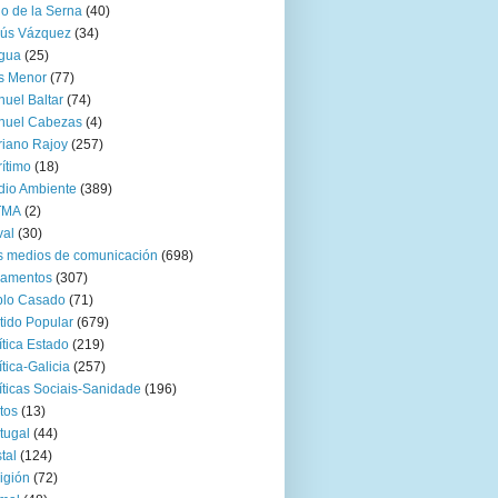
go de la Serna
(40)
sús Vázquez
(34)
gua
(25)
s Menor
(77)
uel Baltar
(74)
nuel Cabezas
(4)
iano Rajoy
(257)
ítimo
(18)
io Ambiente
(389)
TMA
(2)
val
(30)
 medios de comunicación
(698)
zamentos
(307)
blo Casado
(71)
tido Popular
(679)
ítica Estado
(219)
ítica-Galicia
(257)
íticas Sociais-Sanidade
(196)
tos
(13)
tugal
(44)
tal
(124)
igión
(72)