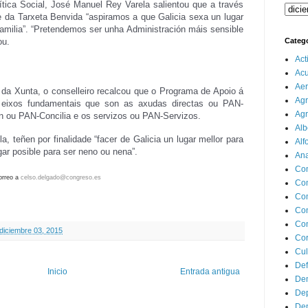
ítica Social, José Manuel Rey Varela salientou que a través
 da Tarxeta Benvida “aspiramos a que Galicia sexa un lugar
 familia”. “Pretendemos ser unha Administración máis sensible
ou.
Categ
Act
Ac
Aer
 da Xunta, o conselleiro recalcou que o Programa de Apoio á
Agr
s eixos fundamentais que son as axudas directas ou PAN-
Agr
n ou PAN-Concilia e os servizos ou PAN-Servizos.
Alb
, teñen por finalidade “facer de Galicia un lugar mellor para
Alf
lugar posible para ser neno ou nena”.
Ana
Co
orreo a
celso.delgado@congreso.es
Co
Com
Con
Con
 diciembre 03, 2015
Cor
Cul
Def
Inicio
Entrada antigua
Dem
Dep
Dep