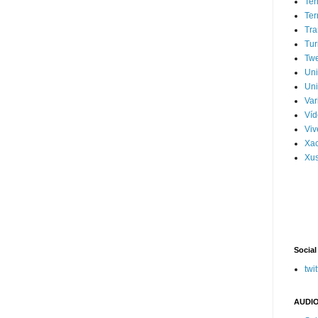
Ter
Ter
Tra
Tur
Tw
Un
Uni
Var
Víd
Vi
Xa
Xus
Social
twit
AUDIO