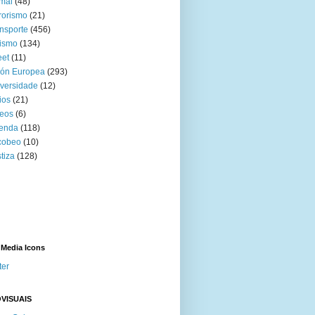
mal
(48)
rorismo
(21)
nsporte
(456)
ismo
(134)
eet
(11)
ión Europea
(293)
versidade
(12)
ios
(21)
eos
(6)
venda
(118)
cobeo
(10)
tiza
(128)
 Media Icons
ter
VISUAIS