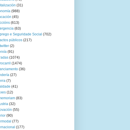
italización
(31)
onomía
(988)
ucación
(45)
ccións
(613)
ergencia
(63)
rego e Seguridade Social
(702)
actos públicos
(217)
twitter
(2)
rxía
(91)
radas
(1074)
rocarril
(1474)
anciamento
(36)
ndería
(27)
rra
(7)
aldade
(41)
axes
(12)
 memoriam
(83)
ustria
(32)
ovación
(55)
rior
(90)
ermodal
(77)
ernacional
(177)