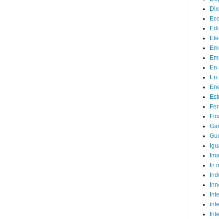
Dix
Ec
Ed
Ele
Em
Emp
En 
En 
Ene
Est
Fer
Fin
Ga
Gue
Igu
Im
In
Ind
Inn
Inte
int
Int