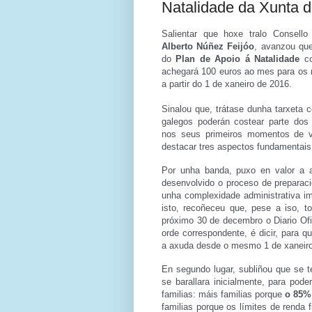
Natalidade da Xunta d
Salientar que hoxe tralo Consello
Alberto Núñez Feijóo
, avanzou que
do
Plan de Apoio á Natalidade
c
achegará 100 euros ao mes para os
a partir do 1 de xaneiro de 2016.
Sinalou que, trátase dunha tarxeta 
galegos poderán costear parte dos
nos seus primeiros momentos de v
destacar tres aspectos fundamentais
Por unha banda, puxo en valor a a
desenvolvido o proceso de preparaci
unha complexidade administrativa im
isto, recoñeceu que, pese a iso, to
próximo 30 de decembro o Diario Ofic
orde correspondente, é dicir, para qu
a axuda desde o mesmo 1 de xaneiro
En segundo lugar, subliñou que se 
se barallara inicialmente, para pod
familias: máis familias porque
o 85% 
familias porque os límites de renda f