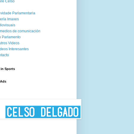
re Celso
ividade Parlamentaria
ería Imaxes
iovisuais
medios de comunicación
 Parlamento
tros Videos
deos Interesantes
tacto
 in Sports
 Ads