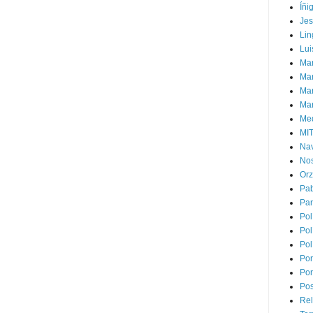
Íñi
Je
Lin
Lui
Man
Ma
Mar
Mar
Med
MI
Na
Nos
Or
Pa
Par
Pol
Pol
Pol
Por
Por
Pos
Rel