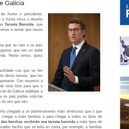
e Galicia
 da Xunta o presidente
,
 a Xunta inicia o deseño
oa
Tarxeta Benvida
, que
 nenos e nenas que nazan
coa que as nais e os pais
 gastos que ten un bebé
ida. Neste senso, quixo
.
xilidade coa que se ten
ón desta tarxeta, que ten
portante. Con respecto a
do está listo para que o
ial de Galicia publique a
e os pais poidan solicitar
 do ano que vén.
teña chegado a un plantexamento máis ambicioso que o que
er chegar a máis familias e para chegar a todos os tipos de
das familias recibirán esa tarxeta benvida
e máis tipos de
ixados facilita que se teña en conta, por exemplo, a familias