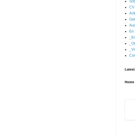
Sob
CV
Act
Gal
Aud
En 
_En
_Ou
_Vi
Con
Latest
Home