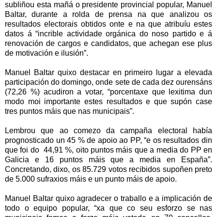
subliñou esta mañá o presidente provincial popular, Manuel
Baltar, durante a rolda de prensa na que analizou os
resultados electorais obtidos onte e na que atribuíu estes
datos á “incrible actividade orgánica do noso partido e á
renovación de cargos e candidatos, que achegan ese plus
de motivación e ilusión”.
Manuel Baltar quixo destacar en primeiro lugar a elevada
participación do domingo, onde sete de cada dez ourensáns
(72,26 %) acudiron a votar, “porcentaxe que lexitima dun
modo moi importante estes resultados e que supón case
tres puntos máis que nas municipais”.
Lembrou que ao comezo da campaña electoral había
prognosticado un 45 % de apoio ao PP, “e os resultados din
que foi do 44,91 %, oito puntos máis que a media do PP en
Galicia e 16 puntos máis que a media en España”.
Concretando, dixo, os 85.729 votos recibidos supoñen preto
de 5.000 sufraxios máis e un punto máis de apoio.
Manuel Baltar quixo agradecer o traballo e a implicación de
todo o equipo popular, “xa que co seu esforzo se nas