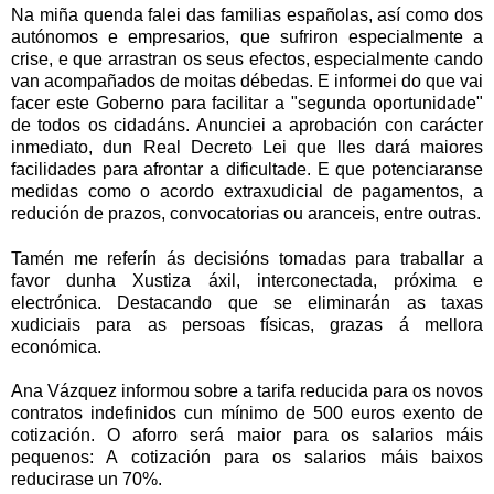
Na miña quenda falei das familias españolas, así como dos
autónomos e empresarios, que sufriron especialmente a
crise, e que arrastran os seus efectos, especialmente cando
van acompañados de moitas débedas. E informei do que vai
facer este Goberno para facilitar a "segunda oportunidade"
de todos os cidadáns. Anunciei a aprobación con carácter
inmediato, dun Real Decreto Lei que lles dará maiores
facilidades para afrontar a dificultade. E que potenciaranse
medidas como o acordo extraxudicial de pagamentos, a
redución de prazos, convocatorias ou aranceis, entre outras.
Tamén me referín ás decisións tomadas para traballar a
favor dunha Xustiza áxil, interconectada, próxima e
electrónica. Destacando que se eliminarán as taxas
xudiciais para as persoas físicas, grazas á mellora
económica.
Ana Vázquez
informou sobre a tarifa reducida para os novos
contratos indefinidos cun mínimo de 500 euros exento de
cotización. O aforro será maior para os salarios máis
pequenos: A cotización para os salarios máis baixos
reducirase un 70%.