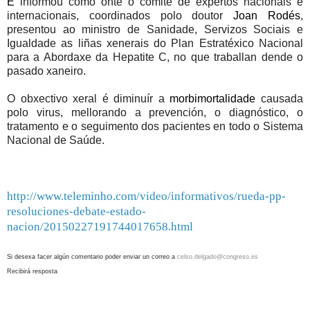
E
informou como onte o comité de expertos nacionais e
internacionais, coordinados polo doutor
Joan Rodés
,
presentou ao ministro de Sanidade, Servizos Sociais e
Igualdade as liñas xenerais do Plan Estratéxico Nacional
para a Abordaxe da Hepatite C, no que traballan dende o
pasado xaneiro.
O obxectivo xeral é diminuír a
morbimortalidade
causada
polo virus, mellorando a prevención, o diagnóstico, o
tratamento e o seguimento dos pacientes en todo o Sistema
Nacional de Saúde.
http://www.teleminho.com/video/informativos/rueda-pp-
resoluciones-debate-estado-
nacion/20150227191744017658.html
Si desexa facer algún comentario poder enviar un correo a
celso.delgado@congreso.es
Recibirá resposta