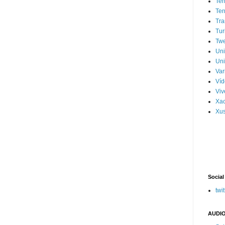
Ter
Ter
Tra
Tur
Tw
Un
Uni
Var
Víd
Vi
Xa
Xus
Social
twit
AUDIO