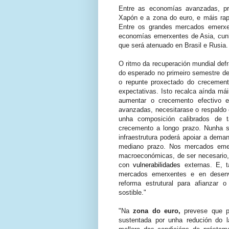
Entre as economías avanzadas, pr
Xapón e a zona do euro, e máis rap
Entre os grandes mercados emerxe
economías emerxentes de Asia, cunh
que será atenuado en Brasil e Rusia.
O ritmo da recuperación mundial def
do esperado no primeiro semestre de
o repunte proxectado do creceme
expectativas. Isto recalca aínda má
aumentar o crecemento efectivo e
avanzadas, necesitarase o respaldo c
unha composición calibrados de 
crecemento a longo prazo. Nunha s
infraestrutura poderá apoiar a deman
mediano prazo. Nos mercados emer
macroeconómicas
, de ser necesario
con
vulnerabilidades
externas. E, 
mercados emerxentes e en desenv
reforma estrutural para afianzar
sostible."
"Na
zona do euro,
prevese que p
sustentada por unha redución do la