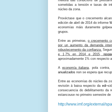
mellora das condicións de préstam
sometidas a tensión e taxas de in
núcleo da zona.
Proxéctase que o crecemento alcan
edición de abril de 2014 do informe
economías máis duramente golpea
grupos.
Entre as primeiras,
o crecemento c
por un aumento
da demanda intern
robustecemento da confianza.
Segund
e 1,7% en 2014 e 2015,
respe
aproximadamente 1% con respecto ao
A
economía italiana,
pola contra, 
anualizados
non se espera que recup
Entre as economías do núcleo da z
revisión á baixa respecto da
edi¬ci
consecuencia do debilitamento da 
estancouse no primeiro semestre de 2
http://www.imf.org/external/sp