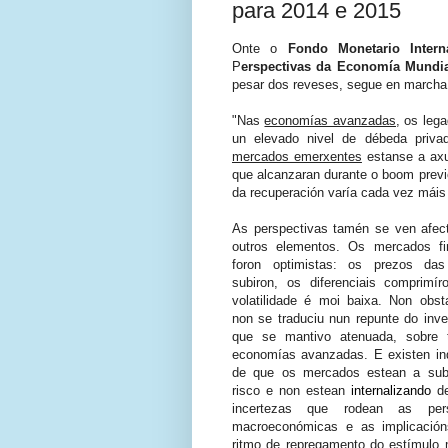
para 2014 e 2015
Onte o
Fondo Monetario Intern
P
erspectivas da Economía Mundi
pesar dos reveses, segue en march
"Nas
economías avanzadas,
os legad
un elevado nivel de débeda priva
mercados emerxentes
estanse a axu
que alcanzaran durante o boom previo 
da recuperación varía cada vez máis
As perspectivas tamén se ven afec
outros
elementos
. Os mercados fi
foron optimistas: os prezos das
subiron, os diferenciais comprimí
volatilidade é moi baixa. Non obsta
non se traduciu nun repunte do inve
que se mantivo atenuada, sobre 
economías
avanzadas. E existen in
de que os
mercados
estean a subv
risco e non estean
internalizando
de
incertezas que rodean as pers
macroeconómicas e as implicación
ritmo de repregamento do estímulo 