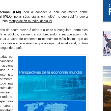
acional (
FMI
)
deu a coñecer o seu documento sobre
al
(
WEO
, polas súas siglas en inglés) no que subliña que a
a unha
recupera
ción
mundial desigual
.
os do boom previo á crise e a crise subseguinte, entre eles
da e pública, seguen ensombrecendo a recuperación. Os
star a taxas de crecemento
económico
máis baixas que as
á crise e a recuperación que a seguiu. A nivel xeral, o ritmo
 segundo o país.
tadas por
nanceiros
 accións
ronse e a
nte, isto
stimento,
todo nas
quietudes
alorar o
 todo as
pectivas
s para o
monetario