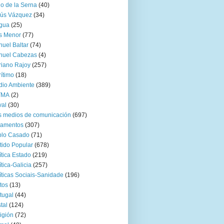
go de la Serna
(40)
sús Vázquez
(34)
gua
(25)
s Menor
(77)
uel Baltar
(74)
nuel Cabezas
(4)
iano Rajoy
(257)
ítimo
(18)
io Ambiente
(389)
TMA
(2)
val
(30)
 medios de comunicación
(697)
zamentos
(307)
blo Casado
(71)
tido Popular
(678)
ítica Estado
(219)
ítica-Galicia
(257)
íticas Sociais-Sanidade
(196)
tos
(13)
tugal
(44)
tal
(124)
igión
(72)