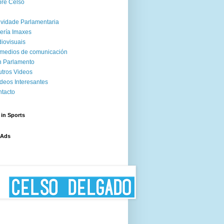
re Celso
ividade Parlamentaria
ería Imaxes
iovisuais
medios de comunicación
 Parlamento
tros Videos
deos Interesantes
tacto
 in Sports
 Ads