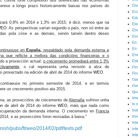
o, cunha forte compresión dos diferenciais nas economías
terese a longo prazo historicamente baixas nos países do
Dix
Ec
Ed
zará 0,8% en 2014 e 1,3% en 2015; é dicir, menos que na
Ele
WEO
. As perspectivas varían segundo o país, non só entre as
Em
das pola crise e as demais, senón tamén dentro deses
Emp
En 
En 
ontinuouse en
España,
respaldado
pola demanda externa e
Ene
a que reflicte a mellora das condicións financeiras e o
o a proxección actual,
o crecemento promediará entre 1,3%
Est
ctivamente
,
o cal representa unha revisión á alza de
Fer
 proxectado na edición de abril de 2014 do informe
WEO
.
Fin
Ga
contraeuse no primeiro semestre de 2014, e en termos
Gue
ere un crecemento positivo ata 2015.
Igu
Im
ona, as proxeccións de crecemento de
Alemaña
sufriron unha
In
ón
de abril de 2014 do informe
WEO
, máis que nada como
Ind
recuperación da demanda interna. O crecemento en
Francia
014, e as proxeccións foron revisadas á baixa."
Inn
Inte
anish/pubs/ft/weo/2014/02/pdf/texts.pdf
int
Int