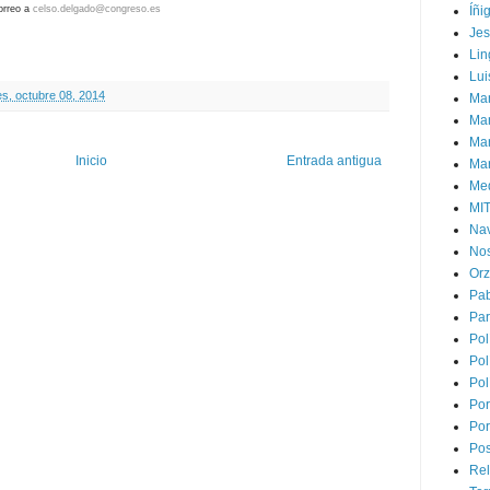
orreo a
celso.delgado@congreso.es
Íñi
Je
Lin
Lui
es, octubre 08, 2014
Man
Ma
Mar
Inicio
Entrada antigua
Mar
Med
MI
Na
Nos
Or
Pa
Par
Pol
Pol
Pol
Por
Por
Pos
Rel