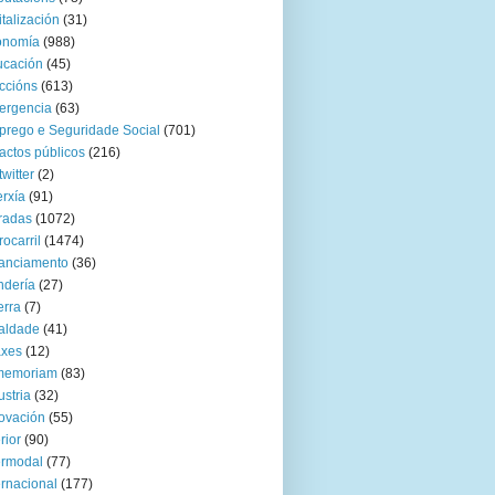
italización
(31)
onomía
(988)
ucación
(45)
ccións
(613)
ergencia
(63)
rego e Seguridade Social
(701)
actos públicos
(216)
twitter
(2)
rxía
(91)
radas
(1072)
rocarril
(1474)
anciamento
(36)
ndería
(27)
rra
(7)
aldade
(41)
axes
(12)
 memoriam
(83)
ustria
(32)
ovación
(55)
rior
(90)
ermodal
(77)
ernacional
(177)