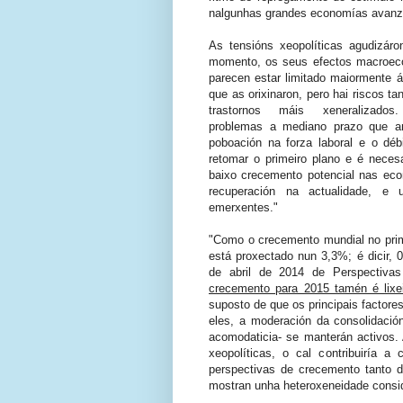
nalgunhas grandes economías avan
As tensións xeopolíticas agudizáro
momento, os seus efectos macroec
parecen estar limitado maiormente á
que as orixinaron, pero hai riscos ta
trastornos máis xeneralizados
problemas a mediano prazo que a
poboación na forza laboral e o déb
retomar o primeiro plano e é neces
baixo crecemento potencial nas eco
recuperación na actualidade, e
emerxentes."
"Como o crecemento mundial no prime
está
proxectado
nun 3,3%; é dicir, 
de abril de 2014 de Perspectiva
crecemento para 2015 tamén é lix
suposto de que os principais factor
eles, a moderación da
consolidació
acomodaticia- se manterán activos.
xeopolíticas, o cal contribuiría 
perspectivas de crecemento tanto
mostran unha heteroxeneidade consid