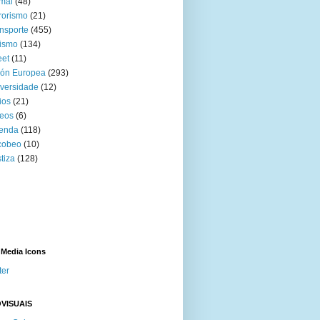
mal
(48)
rorismo
(21)
nsporte
(455)
ismo
(134)
eet
(11)
ión Europea
(293)
versidade
(12)
ios
(21)
eos
(6)
venda
(118)
cobeo
(10)
tiza
(128)
 Media Icons
ter
VISUAIS