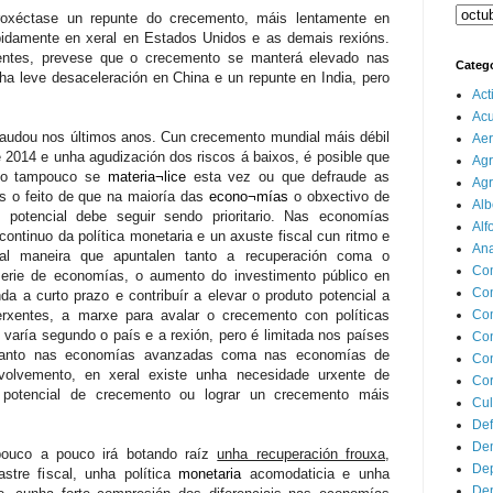
oxéctase un repunte do crecemento, máis lentamente en
idamente en xeral en Estados Unidos e as demais rexións.
ntes, prevese que o crecemento se manterá elevado nas
Categ
a leve desaceleración en China e un repunte en India, pero
Act
Ac
raudou nos últimos anos. Cun crecemento mundial máis débil
Aer
 2014 e unha agudización dos riscos á baixos, é posible que
Agr
nto tampouco se
materia¬lice
esta vez ou que defraude as
Agr
is o feito de que na maioría das
econo¬mías
o obxectivo de
Alb
 potencial debe seguir sendo prioritario. Nas
economías
Alf
ontinuo da política monetaria e un axuste fiscal cun ritmo e
Ana
tal maneira que apuntalen tanto a recuperación coma o
Co
erie de economías, o aumento do investimento público en
Co
da a curto prazo e contribuír a elevar o produto potencial a
xentes, a marxe para avalar o crecemento con políticas
Com
, varía segundo o país e a rexión, pero é limitada nos países
Con
tanto nas economías avanzadas coma nas economías de
Con
olvemento, en xeral existe unha necesidade urxente de
Cor
 o potencial de crecemento ou lograr un crecemento máis
Cul
Def
Dem
ouco a pouco irá botando raíz
unha recuperación frouxa
,
Dep
stre fiscal, unha política
monetaria
acomodaticia e unha
Dep