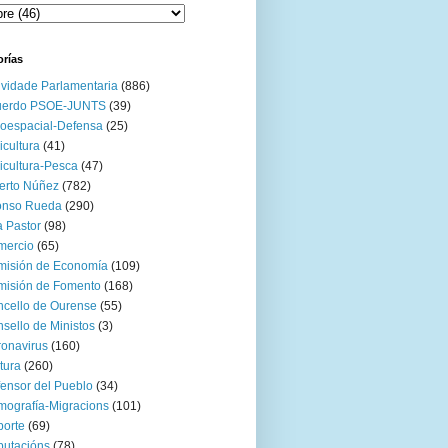
orías
ividade Parlamentaria
(886)
uerdo PSOE-JUNTS
(39)
oespacial-Defensa
(25)
icultura
(41)
icultura-Pesca
(47)
erto Núñez
(782)
onso Rueda
(290)
 Pastor
(98)
mercio
(65)
misión de Economía
(109)
isión de Fomento
(168)
cello de Ourense
(55)
sello de Ministos
(3)
onavirus
(160)
tura
(260)
ensor del Pueblo
(34)
ografía-Migracions
(101)
orte
(69)
utacións
(78)