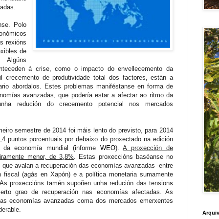
zadas.
nse. Polo
onómicos
s rexións
nxibles de
. Algúns
nteceden á crise, como o impacto do envellecemento da
il crecemento de produtividade total dos factores, están a
ario abordalos. Estes problemas maniféstanse en forma de
nomías avanzadas, que podería estar a afectar ao ritmo da
 unha redución do crecemento potencial nos mercados
iro semestre de 2014 foi máis lento do previsto, para 2014
0,4 puntos porcentuais por debaixo do proxectado na edición
s da economía mundial (informe
WEO
).
A proxección de
eiramente menor, de 3,8%
. Estas proxeccións baséanse no
es que avalan a recuperación das economías avanzadas -entre
n
fiscal (agás en Xapón) e a política monetaria sumamente
 As proxeccións tamén supoñen unha redución das ten
sion
s
a certo grao de recuperación nas economías afectadas. As
 das economías avanzadas coma dos mercados emerxentes
erable.
Arquiv