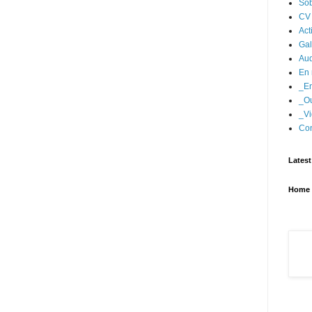
Sob
CV
Act
Gal
Aud
En 
_En
_Ou
_Vi
Con
Latest
Home