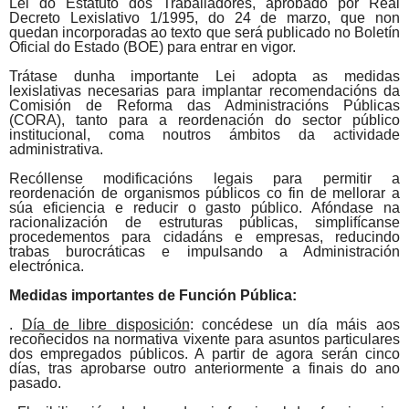
Lei do Estatuto dos Traballadores, aprobado por Real
Decreto Lexislativo 1/1995, do 24 de marzo, que non
quedan incorporadas ao texto que será publicado no Boletín
Oficial do Estado (
BOE
) para entrar en vigor.
Trátase dunha importante Lei adopta as medidas
lexislativas necesarias para implantar recomendacións da
Comisión de Reforma das Administracións Públicas
(
CORA
), tanto para a reordenación do sector público
institucional, coma noutros ámbitos da actividade
administrativa.
Recóllense
modificacións legais para permitir a
reordenación de organismos públicos co fin de mellorar a
súa eficiencia e reducir o gasto público. Afóndase na
racionalización de estruturas públicas, simplifícanse
procedementos para cidadáns e empresas, reducindo
trabas burocráticas e impulsando a Administración
electrónica.
Medidas importantes de Función Pública:
.
Día de libre disposición
: concédese un día máis aos
recoñecidos na normativa vixente para asuntos particulares
dos empregados públicos. A partir de agora serán cinco
días, tras aprobarse outro anteriormente a finais do ano
pasado.