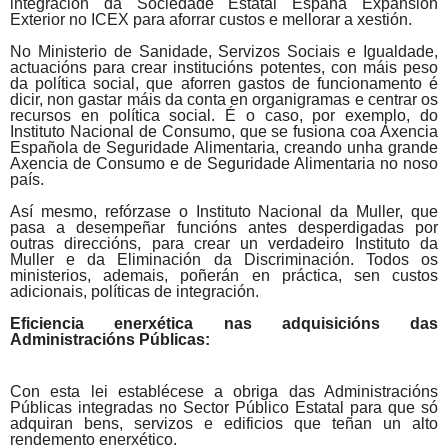
integración da Sociedade Estatal España Expansión
Exterior no
ICEX
para aforrar custos e mellorar a xestión.
No Ministerio de Sanidade, Servizos Sociais e Igualdade,
actuacións para crear institucións potentes, con máis peso
da política social, que aforren gastos de funcionamento é
dicir, non gastar máis da conta en organigramas e centrar os
recursos en política social. É o caso, por exemplo, do
Instituto Nacional de Consumo, que se fusiona coa Axencia
Española de Seguridade Alimentaria, creando unha grande
Axencia de Consumo e de Seguridade Alimentaria no noso
país.
Así mesmo, refórzase o Instituto Nacional da Muller, que
pasa a desempeñar funcións antes
desperdigadas
por
outras direccións, para crear un verdadeiro Instituto da
Muller e da Eliminación da Discriminación. Todos os
ministerios, ademais, poñerán en práctica, sen custos
adicionais, políticas de integración.
Eficiencia enerxética nas adquisicións das
Administracións Públicas:
Con esta lei establécese a obriga das Administracións
Públicas integradas no Sector Público Estatal para que só
adquiran bens, servizos e edificios que teñan un alto
rendemento enerxético.