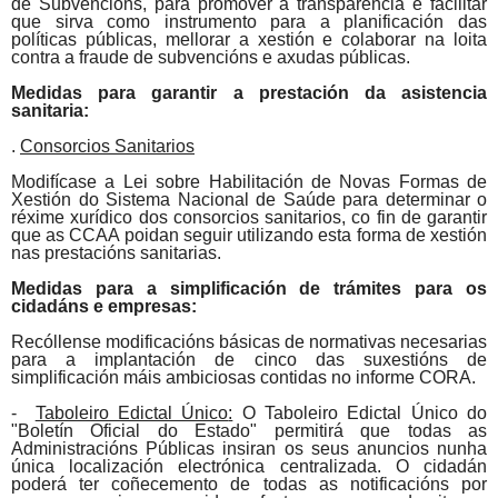
de Subvencións, para promover a transparencia e facilitar
que sirva como instrumento para a planificación das
políticas públicas, mellorar a xestión e colaborar na loita
contra a fraude de subvencións e axudas públicas.
Medidas para garantir a prestación da asistencia
sanitaria:
.
Consorcios Sanitarios
Modifícase a Lei sobre Habilitación de Novas Formas de
Xestión do Sistema Nacional de Saúde para determinar o
réxime xurídico dos consorcios sanitarios, co fin de garantir
que as
CCAA
poidan seguir utilizando esta forma de xestión
nas prestacións sanitarias.
Medidas para a simplificación de trámites para os
cidadáns e empresas:
Recóllense modificacións básicas de normativas necesarias
para a implantación de cinco das suxestións de
simplificación máis ambiciosas contidas no informe
CORA
.
-
Taboleiro Edictal Único
:
O Taboleiro
Edictal Único
do
"Boletín Oficial do Estado" permitirá que todas as
Administracións Públicas insiran os seus anuncios nunha
única localización electrónica centralizada. O cidadán
poderá ter coñecemento de todas as notificacións por