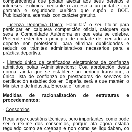
comparecencia que poidan afectar aos seus dereitos e
intereses lexítimos mediante o acceso a un portal e coa
garantía e seguridade xurídica que supón o
BOE
.
Publicacións, ademais, con carácter gratuíto.
-
Licenza Deportiva Única:
Habilitará o seu titular para
participar en calquera competición oficial, calquera que
sexa a Comunidade Autónoma en que esta se celebre.
Pretende estender o principio de unidade de mercado ao
deporte non profesional, para eliminar duplicidades e
reducir os trámites administrativos necesarios para a
práctica deportiva.
-
Listado único de certificados electrónicos de confianza
admitidos polas Administracións
: Coa aprobación desta
norma, aínda que se establece un período transitorio, a
única lista de confianza de prestadores de servizos de
certificación establecidos en España será a que mantén o
Ministerio de Industria, Enerxía e Turismo.
Medidas de racionalización de estruturas e
procedementos:
-
Consorcios
Regúlanse cuestións técnicas, pero importantes, como pode
ser o réxime dos consorcios, porque ata agora estaba
regulado como se creaban e non como se liquidaban, co