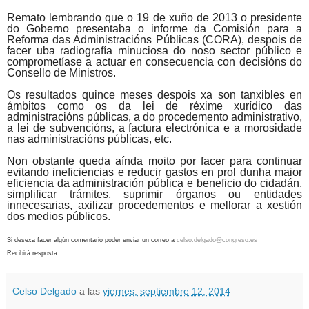
Remato lembrando que o 19 de xuño de 2013 o presidente
do Goberno presentaba o informe da Comisión para a
Reforma das Administracións Públicas (
CORA
), despois de
facer
uba
radiografía minuciosa do noso sector público e
comprometíase a actuar en consecuencia con decisións do
Consello de Ministros.
Os resultados quince meses despois xa son tanxibles en
ámbitos como os da lei de réxime xurídico das
administracións públicas, a do procedemento administrativo,
a lei de subvencións, a factura electrónica e a morosidade
nas administracións públicas, etc.
Non obstante queda aínda moito por facer para continuar
evitando ineficiencias e reducir gastos en prol dunha maior
eficiencia da administración pública e beneficio do cidadán,
simplificar trámites, suprimir órganos ou entidades
innecesarias, axilizar procedementos e mellorar a xestión
dos medios públicos.
Si desexa facer algún comentario poder enviar un correo a
celso.delgado@congreso.es
Recibirá resposta
Celso Delgado
a las
viernes, septiembre 12, 2014