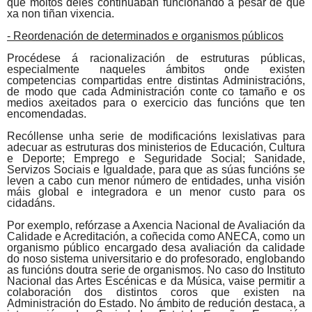
que moitos deles continuaban funcionando a pesar de que
xa non tiñan vixencia.
- Reordenación de determinados e organismos públicos
Procédese á racionalización de estruturas públicas,
especialmente naqueles ámbitos onde existen
competencias compartidas entre distintas Administracións,
de modo que cada Administración conte co tamaño e os
medios axeitados para o exercicio das funcións que ten
encomendadas.
Recóllense unha serie de modificacións lexislativas para
adecuar as estruturas dos ministerios de Educación, Cultura
e Deporte; Emprego e Seguridade Social; Sanidade,
Servizos Sociais e Igualdade, para que as súas funcións se
leven a cabo cun menor número de entidades, unha visión
máis global e integradora e un menor custo para os
cidadáns.
Por exemplo, refórzase a Axencia Nacional de Avaliación da
Calidade e Acreditación, a coñecida como
ANECA
, como un
organismo público encargado desa avaliación da calidade
do noso sistema universitario e do profesorado, englobando
as funcións doutra serie de organismos. No caso do Instituto
Nacional das Artes Escénicas e da Música, vaise permitir a
colaboración dos distintos coros que existen na
Administración do Estado. No ámbito de redución destaca, a