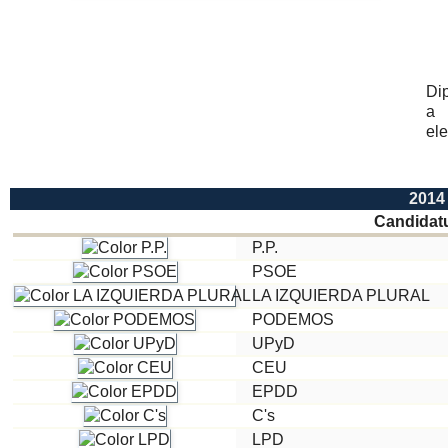
Di
a
ele
2014
Candidat
P.P.
PSOE
LA IZQUIERDA PLURAL
PODEMOS
UPyD
CEU
EPDD
C's
LPD