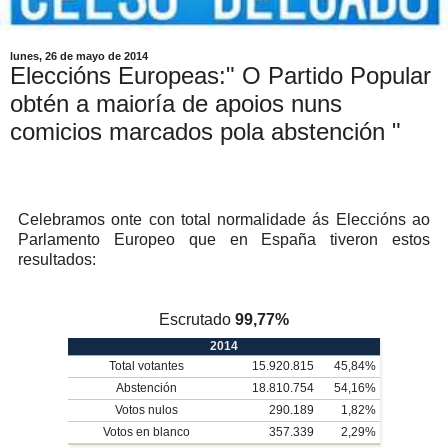
lunes, 26 de mayo de 2014
Eleccións Europeas:" O Partido Popular
obtén a maioría de apoios nuns
comicios marcados pola abstención "
Celebramos onte con total normalidade ás Eleccións ao
Parlamento Europeo que en España tiveron estos
resultados:
Escrutado
99,77%
2014
Total votantes
15.920.815
45,84%
Abstención
18.810.754
54,16%
Votos nulos
290.189
1,82%
Votos en blanco
357.339
2,29%