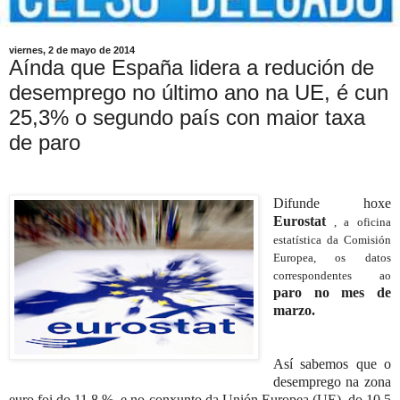
viernes, 2 de mayo de 2014
Aínda que España lidera a redución de
desemprego no último ano na UE, é cun
25,3% o segundo país con maior taxa
de paro
Difunde hoxe
Eurostat
, a oficina
estatística da Comisión
Europea, os datos
correspondentes ao
paro no mes de
marzo.
Así sabemos que o
desemprego na zona
euro foi do 11,8 %, e no conxunto da Unión Europea (UE), do 10,5