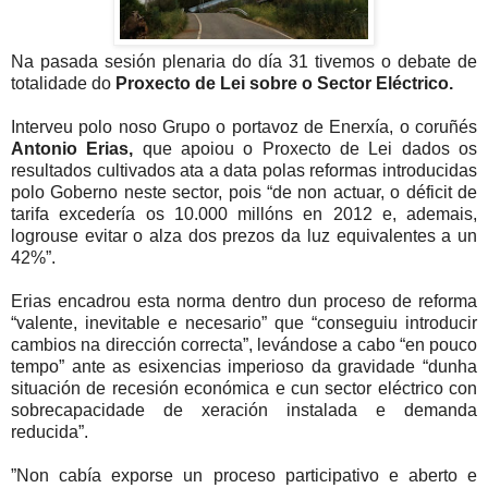
Na pasada sesión plenaria do día 31 tivemos o debate de
totalidade do
Proxecto de Lei sobre o Sector Eléctrico.
Interveu polo noso Grupo o portavoz de Enerxía, o coruñés
Antonio Erias,
que apoiou o Proxecto de Lei dados os
resultados cultivados ata a data polas reformas introducidas
polo Goberno neste sector, pois “de non actuar, o déficit de
tarifa excedería os 10.000 millóns en 2012 e, ademais,
logrouse evitar o alza dos prezos da luz equivalentes a un
42%”.
Erias encadrou esta norma dentro dun proceso de reforma
“valente, inevitable e necesario” que “conseguiu introducir
cambios na dirección correcta”, levándose a cabo “en pouco
tempo” ante as esixencias imperioso da gravidade “dunha
situación de recesión económica e cun sector eléctrico con
sobrecapacidade de xeración instalada e demanda
reducida”.
”Non cabía exporse un proceso participativo e aberto e