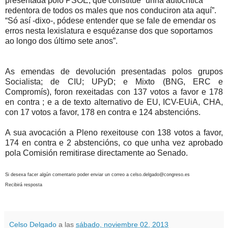
presentada polo PSOE, que constitúe “unha autocrítica
redentora de todos os males que nos conduciron ata aquí”.
“Só así -dixo-, pódese entender que se fale de emendar os
erros nesta lexislatura e esquézanse dos que soportamos
ao longo dos último sete anos”.
As emendas de devolución presentadas polos grupos
Socialista; de CIU; UPyD; e Mixto (BNG, ERC e
Compromís), foron rexeitadas con 137 votos a favor e 178
en contra ; e a de texto alternativo de EU, ICV-EUiA, CHA,
con 17 votos a favor, 178 en contra e 124 abstencións.
A sua avocación a Pleno rexeitouse con 138 votos a favor,
174 en contra e 2 abstencións, co que unha vez aprobado
pola Comisión remitirase directamente ao Senado.
Si desexa facer algún comentario poder enviar un correo a celso.delgado@congreso.es
Recibirá resposta
Celso Delgado
a las
sábado, noviembre 02, 2013