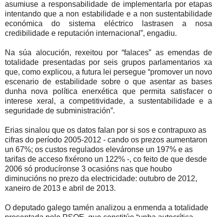
asumiuse a responsabilidade de implementarla por etapas
intentando que a non estabilidade e a non sustentabilidade
económica do sistema eléctrico lastrasen a nosa
credibilidade e reputación internacional”, engadiu.
Na súa alocución, rexeitou por “falaces” as emendas de
totalidade presentadas por seis grupos parlamentarios xa
que, como explicou, a futura lei persegue “promover un novo
escenario de estabilidade sobre o que asentar as bases
dunha nova política enerxética que permita satisfacer o
interese xeral, a competitividade, a sustentabilidade e a
seguridade de subministración”.
Erias sinalou que os datos falan por si sos e contrapuxo as
cifras do período 2005-2012 - cando os prezos aumentaron
un 67%; os custos regulados eleváronse un 197% e as
tarifas de acceso fixérono un 122% -, co feito de que desde
2006 só producíronse 3 ocasións nas que houbo
diminucións no prezo da electricidade: outubro de 2012,
xaneiro de 2013 e abril de 2013.
O deputado galego tamén analizou a enmenda a totalidade