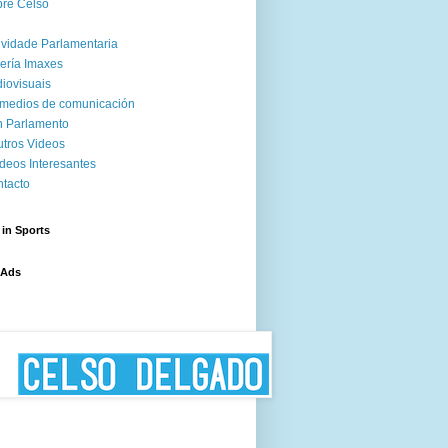
re Celso
ividade Parlamentaria
ería Imaxes
iovisuais
medios de comunicación
 Parlamento
tros Videos
deos Interesantes
tacto
 in Sports
 Ads