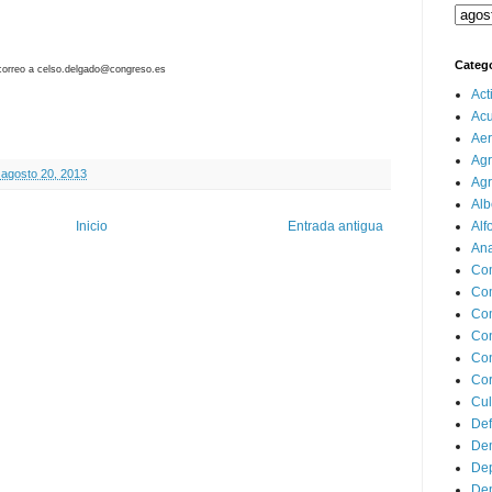
Categ
 correo a celso.delgado@congreso.es
Act
Ac
Aer
Agr
 agosto 20, 2013
Agr
Alb
Inicio
Entrada antigua
Alf
Ana
Co
Co
Com
Con
Con
Cor
Cul
Def
Dem
Dep
Dep