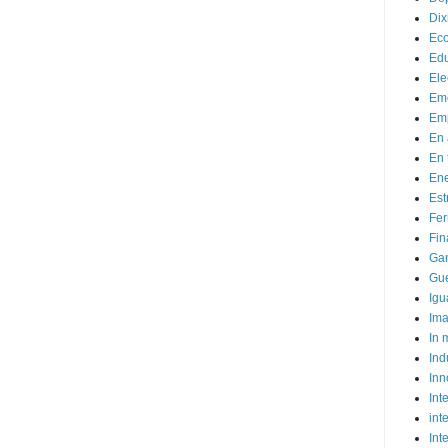
Dix
Ec
Ed
Ele
Em
Emp
En 
En 
Ene
Est
Fer
Fin
Ga
Gue
Igu
Im
In
Ind
Inn
Inte
int
Int