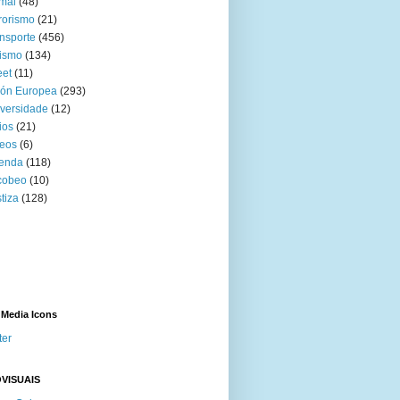
mal
(48)
rorismo
(21)
nsporte
(456)
ismo
(134)
eet
(11)
ión Europea
(293)
versidade
(12)
ios
(21)
eos
(6)
venda
(118)
cobeo
(10)
tiza
(128)
 Media Icons
ter
VISUAIS