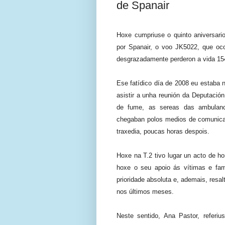
de Spanair
Hoxe cumpriuse o quinto aniversar
por Spanair, o voo JK5022, que oco
desgrazadamente perderon a vida 154
Ese fatídico día de 2008 eu estaba n
asistir a unha reunión da Deputaci
de fume, as sereas das ambulanc
chegaban polos medios de comunicac
traxedia, poucas horas despois.
Hoxe na T.2 tivo lugar un acto de 
hoxe o seu apoio ás vítimas e fam
prioridade absoluta e, ademais, resal
nos últimos meses.
Neste sentido, Ana Pastor, referiu