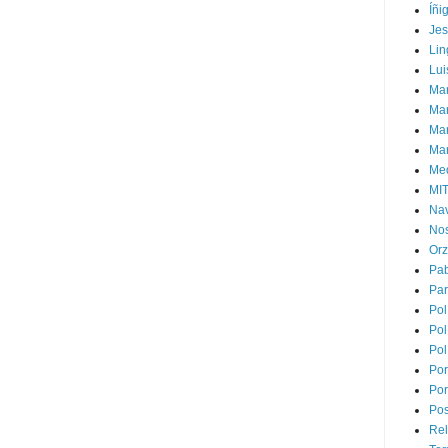
Íñi
Je
Lin
Lui
Man
Ma
Mar
Mar
Med
MI
Na
Nos
Or
Pa
Par
Pol
Pol
Pol
Por
Por
Pos
Rel