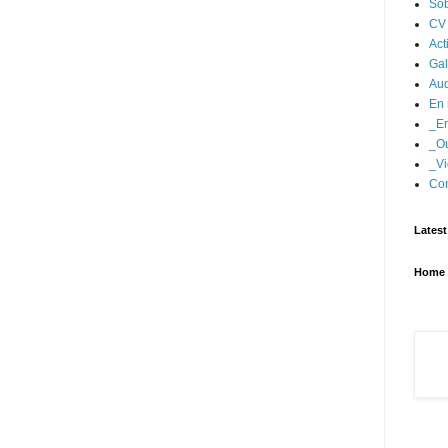
Sob
CV
Act
Gal
Aud
En 
_En
_Ou
_Vi
Con
Latest
Home