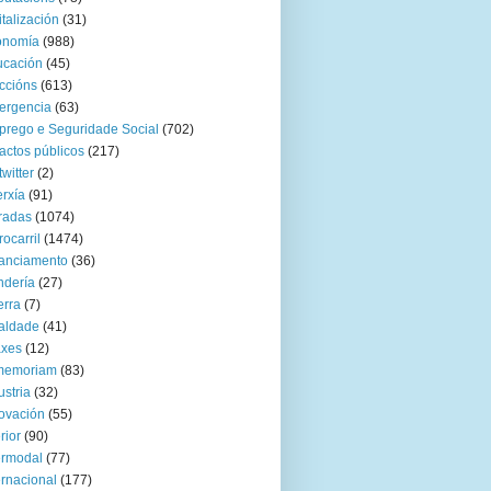
italización
(31)
onomía
(988)
ucación
(45)
ccións
(613)
ergencia
(63)
rego e Seguridade Social
(702)
actos públicos
(217)
twitter
(2)
rxía
(91)
radas
(1074)
rocarril
(1474)
anciamento
(36)
ndería
(27)
rra
(7)
aldade
(41)
axes
(12)
 memoriam
(83)
ustria
(32)
ovación
(55)
rior
(90)
ermodal
(77)
ernacional
(177)