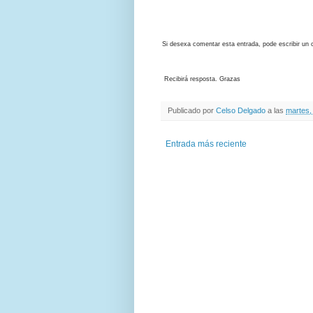
Si desexa comentar esta entrada, pode escribir un
Recibirá resposta. Grazas
Publicado por
Celso Delgado
a las
martes,
Entrada más reciente