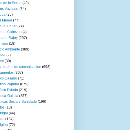
go de la Serna
(40)
sús Vázquez
(34)
gua
(25)
s Menor
(77)
uel Baltar
(74)
nuel Cabezas
(4)
iano Rajoy
(257)
ítimo
(18)
io Ambiente
(389)
TMA
(2)
val
(30)
 medios de comunicación
(698)
zamentos
(307)
blo Casado
(71)
tido Popular
(679)
ítica Estado
(219)
ítica-Galicia
(257)
íticas Sociais-Sanidade
(196)
tos
(13)
tugal
(44)
tal
(124)
igión
(72)