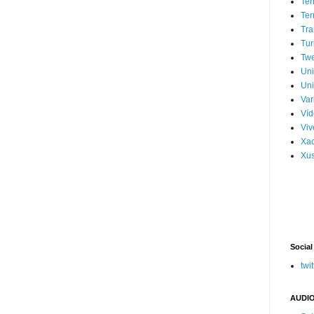
Ter
Ter
Tra
Tur
Tw
Un
Uni
Var
Víd
Vi
Xa
Xus
Social
twit
AUDIO