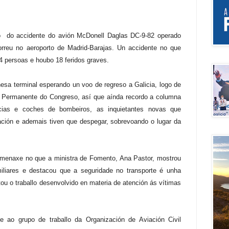
io do accidente do avión McDonell Daglas DC-9-82 operado
rreu no aeroporto de Madrid-Barajas. Un accidente no que
 persoas e houbo 18 feridos graves.
esa terminal esperando un voo de regreso a Galicia, logo de
ón Permanente do Congreso, así que aínda recordo a columna
ias e coches de bombeiros, as inquietantes novas que
ión e ademais tiven que despegar, sobrevoando o lugar da
homenaxe no que a ministra de Fomento, Ana Pastor, mostrou
iliares e destacou que a seguridade no transporte é unha
tou o traballo desenvolvido en materia de atención ás vítimas
se ao grupo de traballo da Organización de Aviación Civil