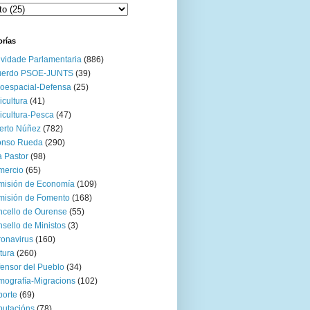
orías
ividade Parlamentaria
(886)
uerdo PSOE-JUNTS
(39)
oespacial-Defensa
(25)
icultura
(41)
icultura-Pesca
(47)
erto Núñez
(782)
onso Rueda
(290)
 Pastor
(98)
mercio
(65)
misión de Economía
(109)
isión de Fomento
(168)
cello de Ourense
(55)
sello de Ministos
(3)
onavirus
(160)
tura
(260)
ensor del Pueblo
(34)
ografía-Migracions
(102)
orte
(69)
utacións
(78)