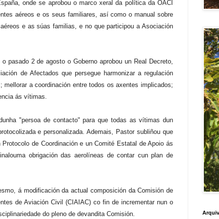
 España, onde se aprobou o marco xeral da política da OACI
entes aéreos e os seus familiares, así como o manual sobre
aéreos e as súas familias, e no que participou a Asociación
 o pasado 2 de agosto o Goberno aprobou un Real Decreto,
iación de Afectados que persegue harmonizar a regulación
al; mellorar a coordinación entre todos os axentes implicados;
encia ás vítimas.
dunha "persoa de contacto" para que todas as vítimas dun
rotocolizada e personalizada. Ademais, Pastor subliñou que
Protocolo de Coordinación e un Comité Estatal de Apoio ás
sinalouma obrigación das aerolíneas de contar cun plan de
mesmo, á modificación da actual composición da Comisión de
ntes de Aviación Civil (CIAIAC) co fin de incrementar nun o
Arquiv
ciplinariedade do pleno de devandita Comisión.