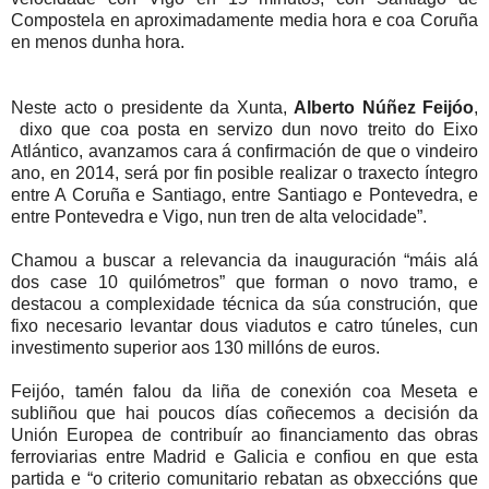
Compostela en aproximadamente media hora e coa Coruña
en menos dunha hora.
Neste acto o presidente da Xunta,
Alberto Núñez Feijóo
,
dixo que coa posta en servizo dun novo treito do Eixo
Atlántico, avanzamos cara á confirmación de que o vindeiro
ano, en 2014, será por fin posible realizar o traxecto íntegro
entre A Coruña e Santiago, entre Santiago e Pontevedra, e
entre Pontevedra e Vigo, nun tren de alta velocidade”.
Chamou a buscar a relevancia da inauguración “máis alá
dos case 10 quilómetros” que forman o novo tramo, e
destacou a complexidade técnica da súa construción, que
fixo necesario levantar dous viadutos e catro túneles, cun
investimento superior aos 130 millóns de euros.
Feijóo, tamén falou da liña de conexión coa Meseta e
subliñou que hai poucos días coñecemos a decisión da
Unión Europea de contribuír ao financiamento das obras
ferroviarias entre Madrid e Galicia e confiou en que esta
partida e “o criterio comunitario rebatan as obxeccións que