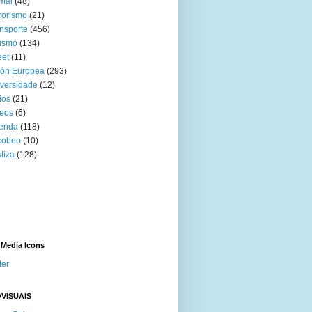
mal
(48)
rorismo
(21)
nsporte
(456)
ismo
(134)
eet
(11)
ión Europea
(293)
versidade
(12)
ios
(21)
eos
(6)
venda
(118)
cobeo
(10)
tiza
(128)
 Media Icons
ter
VISUAIS