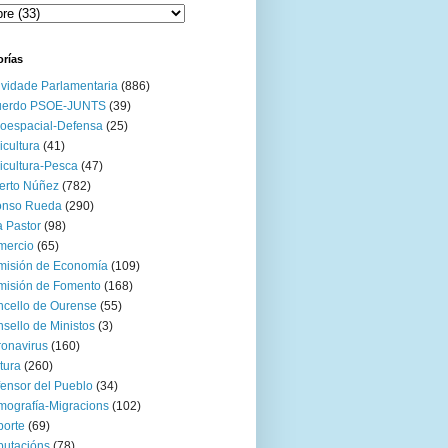
orías
ividade Parlamentaria
(886)
uerdo PSOE-JUNTS
(39)
oespacial-Defensa
(25)
icultura
(41)
icultura-Pesca
(47)
erto Núñez
(782)
onso Rueda
(290)
 Pastor
(98)
mercio
(65)
misión de Economía
(109)
isión de Fomento
(168)
cello de Ourense
(55)
sello de Ministos
(3)
onavirus
(160)
tura
(260)
ensor del Pueblo
(34)
ografía-Migracions
(102)
orte
(69)
utacións
(78)