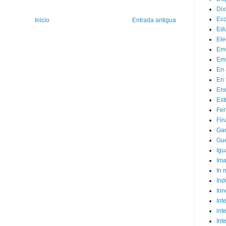
Dix
Ec
Inicio
Entrada antigua
Ed
Ele
Em
Emp
En 
En 
Ene
Est
Fer
Fin
Ga
Gue
Igu
Im
In
Ind
Inn
Inte
int
Int