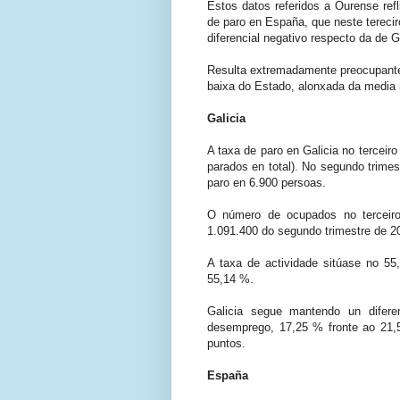
Estos datos referidos a Ourense refl
de paro en España, que neste terecir
diferencial negativo respecto da de 
Resulta extremadamente preocupante
baixa do Estado, alonxada da media 
Galicia
A taxa de paro en Galicia no terceir
parados en total). No segundo trimes
paro en 6.900 persoas.
O número de ocupados no terceiro 
1.091.400 do segundo trimestre de 2
A taxa de actividade sitúase no 55,
55,14 %.
Galicia segue mantendo un difere
desemprego, 17,25 % fronte ao 21,5
puntos.
España