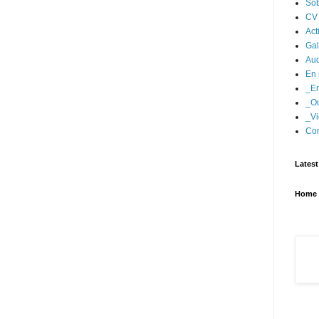
Sob
CV
Act
Gal
Aud
En 
_En
_Ou
_Vi
Con
Latest
Home