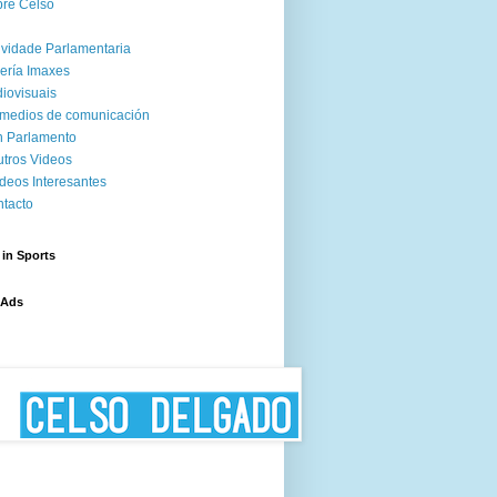
re Celso
ividade Parlamentaria
ería Imaxes
iovisuais
medios de comunicación
 Parlamento
tros Videos
deos Interesantes
tacto
 in Sports
 Ads