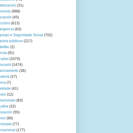
italización
(31)
onomía
(988)
ucación
(45)
ccións
(613)
ergencia
(63)
rego e Seguridade Social
(702)
actos públicos
(217)
twitter
(2)
rxía
(91)
radas
(1074)
rocarril
(1474)
anciamento
(36)
ndería
(27)
rra
(7)
aldade
(41)
axes
(12)
 memoriam
(83)
ustria
(32)
ovación
(55)
rior
(90)
ermodal
(77)
ernacional
(177)