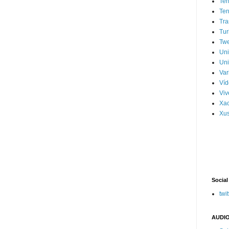
Ter
Ter
Tra
Tur
Tw
Un
Uni
Var
Víd
Vi
Xa
Xus
Social
twit
AUDIO