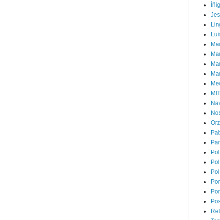
Íñi
Je
Lin
Lui
Man
Ma
Mar
Mar
Med
MI
Na
Nos
Or
Pa
Par
Pol
Pol
Pol
Por
Por
Pos
Rel