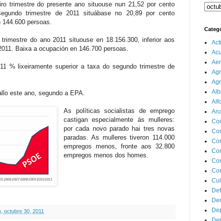
ro trimestre do presente ano situouse nun 21,52 por cento
 segundo trimestre de 2011 situábase no 20,89 por cento
n 144.600 persoas.
Categ
imestre do ano 2011 situouse en 18.156.300, inferior aos
Act
2011. Baixa a ocupación en 146.700 persoas.
Ac
Aer
,11 % lixeiramente superior a taxa do segundo trimestre de
Agr
Agr
Alb
allo este ano, segundo a EPA.
Alf
As políticas socialistas de emprego
Ana
castigan especialmente ás mulleres:
Co
por cada novo parado hai tres novas
Co
paradas. As mulleres tiveron 114.000
Com
empregos menos, fronte aos 32.800
Con
empregos menos dos homes.
Con
Cor
Cul
Def
Dem
Dep
, octubre 30, 2011
Dep