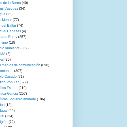
go de la Serna
(40)
sús Vázquez
(34)
gua
(25)
s Menor
(77)
uel Baltar
(74)
nuel Cabezas
(4)
iano Rajoy
(257)
ítimo
(18)
io Ambiente
(389)
TMA
(2)
val
(30)
 medios de comunicación
(698)
zamentos
(307)
blo Casado
(71)
tido Popular
(679)
ítica Estado
(219)
ítica-Galicia
(257)
íticas Sociais-Sanidade
(196)
tos
(13)
tugal
(44)
tal
(124)
igión
(72)