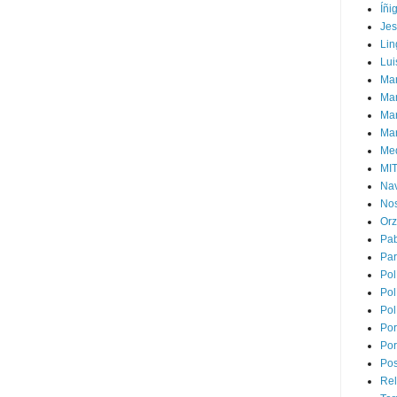
Íñi
Je
Lin
Lui
Man
Ma
Mar
Mar
Med
MI
Na
Nos
Or
Pa
Par
Pol
Pol
Pol
Por
Por
Pos
Rel