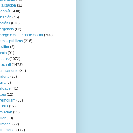
italización
(31)
onomía
(988)
ucación
(45)
ccións
(613)
ergencia
(63)
rego e Seguridade Social
(700)
actos públicos
(216)
twitter
(2)
rxía
(91)
radas
(1072)
rocarril
(1473)
anciamento
(36)
ndería
(27)
rra
(7)
aldade
(41)
axes
(12)
 memoriam
(83)
ustria
(32)
ovación
(55)
rior
(90)
ermodal
(77)
ernacional
(177)