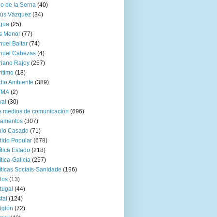
go de la Serna
(40)
sús Vázquez
(34)
gua
(25)
s Menor
(77)
uel Baltar
(74)
nuel Cabezas
(4)
iano Rajoy
(257)
ítimo
(18)
io Ambiente
(389)
TMA
(2)
val
(30)
 medios de comunicación
(696)
zamentos
(307)
blo Casado
(71)
tido Popular
(678)
ítica Estado
(218)
ítica-Galicia
(257)
íticas Sociais-Sanidade
(196)
tos
(13)
tugal
(44)
tal
(124)
igión
(72)