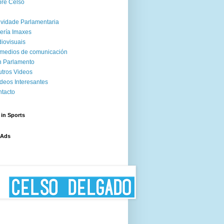
re Celso
ividade Parlamentaria
ería Imaxes
iovisuais
medios de comunicación
 Parlamento
tros Videos
deos Interesantes
tacto
 in Sports
 Ads