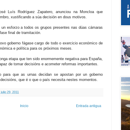
osé Luís Rodríguez Zapatero, anunciou na Moncloa que
mbro, xustificando a súa decisión en dous motivos.
ar un esforzo a todos os grupos presentes nas dúas cámaras
ase final de tramitación.
vo goberno fágase cargo de todo o exercicio económico de
onómica e política para os próximos meses.
 longa etapa que ten sido enormemente negativa para España,
apaz de tomar decisións e acometer reformas importantes.
 para que as urnas decidan se apostan por un goberno
r decisións, que é o que o país necesita nestes momentos.
 julio 29, 2011
Inicio
Entrada antigua