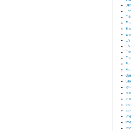
Dix
Ec
Ed
Ele
Em
Emp
En 
En 
Ene
Est
Fer
Fin
Ga
Gue
Igu
Im
In
Ind
Inn
Inte
int
Int