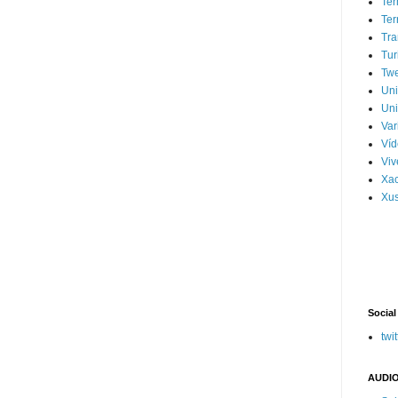
Ter
Ter
Tra
Tur
Tw
Un
Uni
Var
Víd
Vi
Xa
Xus
Social
twit
AUDIO