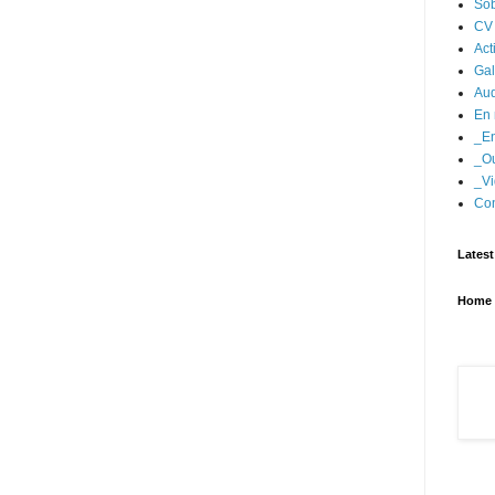
Sob
CV
Act
Gal
Aud
En 
_En
_Ou
_Vi
Con
Latest
Home