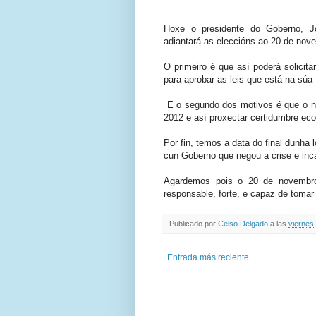
Hoxe o presidente do Goberno, J
adiantará as eleccións ao 20 de nove
O primeiro é que así poderá solicit
para aprobar as leis que está na súa f
E o segundo dos motivos é que o no
2012 e así proxectar certidumbre ec
Por fin, temos a data do final dunha
cun Goberno que negou a crise e inc
Agardemos pois o 20 de novembro
responsable, forte, e capaz de toma
Publicado por
Celso Delgado
a las
viernes,
Entrada más reciente