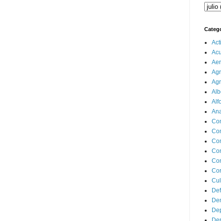
Categ
Act
Ac
Aer
Agr
Agr
Alb
Alf
Ana
Co
Co
Com
Con
Con
Cor
Cul
Def
Dem
Dep
Dep