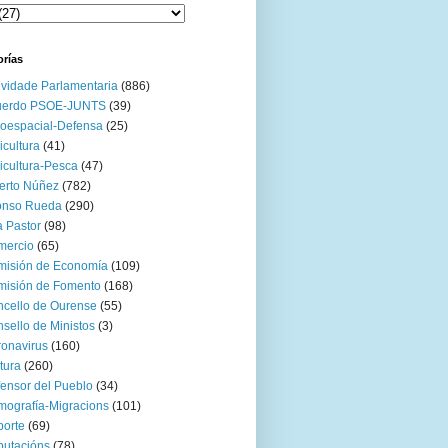
orías
ividade Parlamentaria
(886)
uerdo PSOE-JUNTS
(39)
oespacial-Defensa
(25)
icultura
(41)
icultura-Pesca
(47)
erto Núñez
(782)
onso Rueda
(290)
 Pastor
(98)
mercio
(65)
misión de Economía
(109)
isión de Fomento
(168)
cello de Ourense
(55)
sello de Ministos
(3)
onavirus
(160)
tura
(260)
ensor del Pueblo
(34)
ografía-Migracions
(101)
orte
(69)
utacións
(78)