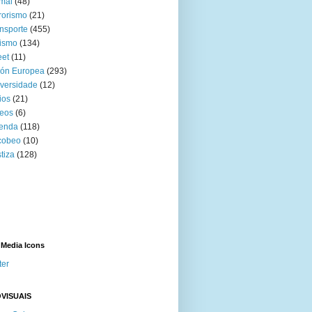
mal
(48)
rorismo
(21)
nsporte
(455)
ismo
(134)
eet
(11)
ión Europea
(293)
versidade
(12)
ios
(21)
eos
(6)
venda
(118)
cobeo
(10)
tiza
(128)
 Media Icons
ter
VISUAIS