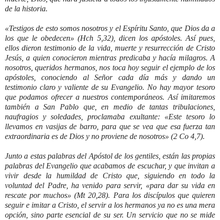
de la historia.
«Testigos de esto somos nosotros y el Espíritu Santo, que Dios da a
los que le obedecen» (Hch 5,32), dicen los apóstoles. Así pues,
ellos dieron testimonio de la vida, muerte y resurrección de Cristo
Jesús, a quien conocieron mientras predicaba y hacía milagros. A
nosotros, queridos hermanos, nos toca hoy seguir el ejemplo de los
apóstoles, conociendo al Señor cada día más y dando un
testimonio claro y valiente de su Evangelio. No hay mayor tesoro
que podamos ofrecer a nuestros contemporáneos. Así imitaremos
también a San Pablo que, en medio de tantas tribulaciones,
naufragios y soledades, proclamaba exultante: «Este tesoro lo
llevamos en vasijas de barro, para que se vea que esa fuerza tan
extraordinaria es de Dios y no proviene de nosotros» (2 Co 4,7).
Junto a estas palabras del Apóstol de los gentiles, están las propias
palabras del Evangelio que acabamos de escuchar, y que invitan a
vivir desde la humildad de Cristo que, siguiendo en todo la
voluntad del Padre, ha venido para servir, «para dar su vida en
rescate por muchos» (Mt 20,28). Para los discípulos que quieren
seguir e imitar a Cristo, el servir a los hermanos ya no es una mera
opción, sino parte esencial de su ser. Un servicio que no se mide