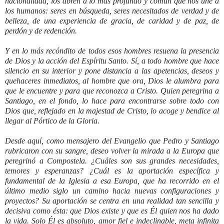
nacionalidad, los abren a lo más profundo y común que nos une a
los humanos: seres en búsqueda, seres necesitados de verdad y de
belleza, de una experiencia de gracia, de caridad y de paz, de
perdón y de redención.
Y en lo más recóndito de todos esos hombres resuena la presencia
de Dios y la acción del Espíritu Santo. Sí, a todo hombre que hace
silencio en su interior y pone distancia a las apetencias, deseos y
quehaceres inmediatos, al hombre que ora, Dios le alumbra para
que le encuentre y para que reconozca a Cristo. Quien peregrina a
Santiago, en el fondo, lo hace para encontrarse sobre todo con
Dios que, reflejado en la majestad de Cristo, lo acoge y bendice al
llegar al Pórtico de la Gloria.
Desde aquí, como mensajero del Evangelio que Pedro y Santiago
rubricaron con su sangre, deseo volver la mirada a la Europa que
peregrinó a Compostela. ¿Cuáles son sus grandes necesidades,
temores y esperanzas? ¿Cuál es la aportación específica y
fundamental de la Iglesia a esa Europa, que ha recorrido en el
último medio siglo un camino hacia nuevas configuraciones y
proyectos? Su aportación se centra en una realidad tan sencilla y
decisiva como ésta: que Dios existe y que es Él quien nos ha dado
la vida. Solo Él es absoluto, amor fiel e indeclinable, meta infinita