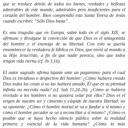
que se trasluce detrás de todos los bienes, verdades y bellezas
admirables de este mundo; admirables pero insuficientes para el
corazón del hombre. Bien comprendió esto Santa Teresa de Jesús
cuando escribió: “Sólo Dios basta”.
Es una tragedia que en Europa, sobre todo en el siglo XIX, se
afirmase y divulgase la convicción de que Dios es el antagonista
del hombre y el enemigo de su libertad. Con esto se quería
ensombrecer la verdadera fe bíblica en Dios, que envió al mundo a
su Hijo Jesucristo, a fin de que nadie perezca, sino que todos
tengan vida eterna (cf. Jn 3,16).
El autor sagrado afirma tajante ante un paganismo para el cual
Dios es envidioso o despectivo del hombre: ¿Cómo hubiera creado
Dios todas las cosas si no las hubiera amado, Él que en su plenitud
infinita no necesita nada? (cf. Sab 11,24-26). ¿Cómo se hubiera
revelado a los hombres si no quisiera velar por ellos? Dios es el
origen de nuestro ser y cimiento y cúspide de nuestra libertad; no
su oponente. ¿Cómo el hombre mortal se va a fundar a sí mismo y
cómo el hombre pecador se va a reconciliar a sí mismo? ¿Cómo es
posible que se haya hecho silencio público sobre la realidad
primera y esencial de la vida humana? ¿Cómo lo más