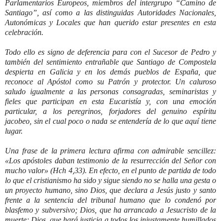
Parlamentarios Europeos, miembros del intergrupo “Camino de
Santiago”, así como a las distinguidas Autoridades Nacionales,
Autonómicas y Locales que han querido estar presentes en esta
celebración.
Todo ello es signo de deferencia para con el Sucesor de Pedro y
también del sentimiento entrañable que Santiago de Compostela
despierta en Galicia y en los demás pueblos de España, que
reconoce al Apóstol como su Patrón y protector. Un caluroso
saludo igualmente a las personas consagradas, seminaristas y
fieles que participan en esta Eucaristía y, con una emoción
particular, a los peregrinos, forjadores del genuino espíritu
jacobeo, sin el cual poco o nada se entendería de lo que aquí tiene
lugar.
Una frase de la primera lectura afirma con admirable sencillez:
«Los apóstoles daban testimonio de la resurrección del Señor con
mucho valor» (Hch 4,33). En efecto, en el punto de partida de todo
lo que el cristianismo ha sido y sigue siendo no se halla una gesta o
un proyecto humano, sino Dios, que declara a Jesús justo y santo
frente a la sentencia del tribunal humano que lo condenó por
blasfemo y subversivo; Dios, que ha arrancado a Jesucristo de la
muerte; Dios, que hará justicia a todos los injustamente humillados