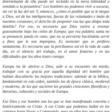
determinante de ella puede ser recluido en la mera intimidad o
remitido a la penumbra? Los hombres no podemos vivir a oscuras,
sin ver la luz del sol. Y, entonces, ¿cómo es posible que se le niegue
a Dios, sol de las inteligencias, fuerza de las voluntades e imán de
nuestros corazones, el derecho de proponer esa luz que disipa toda
tiniebla? Por eso, es necesario que Dios vuelva a resonar
gozosamente bajo los cielos de Europa; que esa palabra santa no
se pronuncie jamás en vano; que no se pervierta haciéndola servir
a fines que le son impropios. Es menester que se profiera
santamente. Es necesario que la percibamos así en la vida de cada
día, en el silencio del trabajo, en el amor fraterno y en las
dificultades que los años traen consigo.
Europa ha de abrirse a Dios, salir a su encuentro sin miedo,
trabajar con su gracia por aquella dignidad del hombre que
habían descubierto las mejores tradiciones: además de la bíblica,
fundamental en este orden, también las de época clásica, medieval
y moderna, de las que nacieron las grandes creaciones filosóficas y
literarias, culturales y sociales de Europa.
Ese Dios y ese hombre son los que se han manifestado concreta e
históricamente en Cristo. A ese Cristo que podemos hallar en los
caminos hasta llegar a Compostela, pues en ellos hay una cruz que