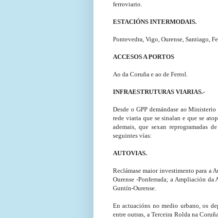
ferroviario.
ESTACIÓNS INTERMODAIS.
Pontevedra, Vigo, Ourense, Santiago, Fe
ACCESOS A PORTOS
Ao da Coruña e ao de Ferrol.
INFRAESTRUTURAS VIARIAS.-
Desde o GPP demándase ao Ministerio q
rede viaria que se sinalan e que se atop
ademais, que sexan reprogramadas de a
seguintes vías:
AUTOVIAS.
Reclámase maior investimento para a Aut
Ourense -Ponferrada; a Ampliación da 
Guntín-Ourense.
En actuacións no medio urbano, os de
entre outras, a Terceira Rolda na Coru