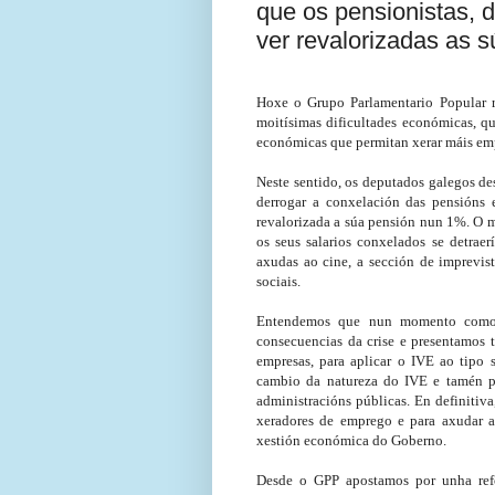
que os pensionistas, 
ver revalorizadas as 
Hoxe o Grupo Parlamentario Popular 
moitísimas dificultades económicas, qu
económicas que permitan xerar máis emp
Neste sentido, os deputados galegos d
derrogar a conxelación das pensións 
revalorizada a súa pensión nun 1%. O m
os seus salarios conxelados se detrae
axudas ao cine, a sección de imprevist
sociais.
Entendemos que nun momento como o 
consecuencias da crise e presentamos
empresas, para aplicar o IVE ao tipo s
cambio da natureza do IVE e tamén p
administracións públicas. En definitiv
xeradores de emprego e para axudar a
xestión económica do Goberno.
Desde o GPP apostamos por unha refor