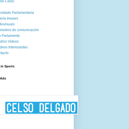
re Celso
ividade Parlamentaria
ería Imaxes
iovisuais
medios de comunicación
 Parlamento
tros Videos
deos Interesantes
tacto
 in Sports
 Ads