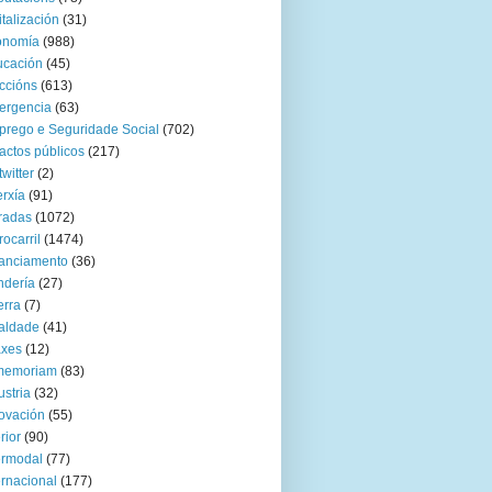
italización
(31)
onomía
(988)
ucación
(45)
ccións
(613)
ergencia
(63)
rego e Seguridade Social
(702)
actos públicos
(217)
twitter
(2)
rxía
(91)
radas
(1072)
rocarril
(1474)
anciamento
(36)
ndería
(27)
rra
(7)
aldade
(41)
axes
(12)
 memoriam
(83)
ustria
(32)
ovación
(55)
rior
(90)
ermodal
(77)
ernacional
(177)