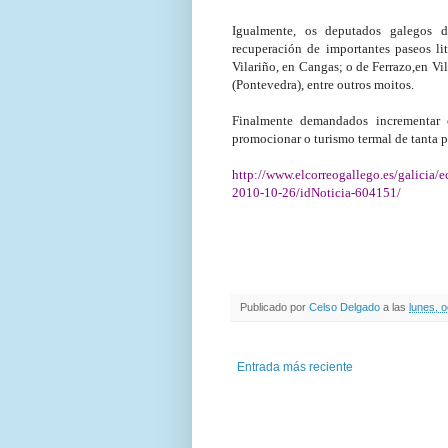
Igualmente, os deputados galegos 
recuperación de importantes paseos l
Vilariño, en Cangas; o de Ferrazo,en Vi
(Pontevedra), entre outros moitos.
Finalmente demandados incrementar 
promocionar o turismo termal de tanta p
http://www.elcorreogallego.es/galicia/
2010-10-26/idNoticia-604151/
Publicado por
Celso Delgado
a las
lunes, 
Entrada más reciente