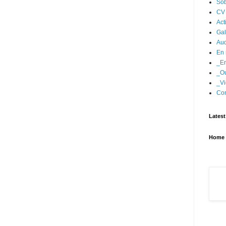
Sob
CV
Act
Gal
Aud
En 
_En
_Ou
_Vi
Con
Latest
Home