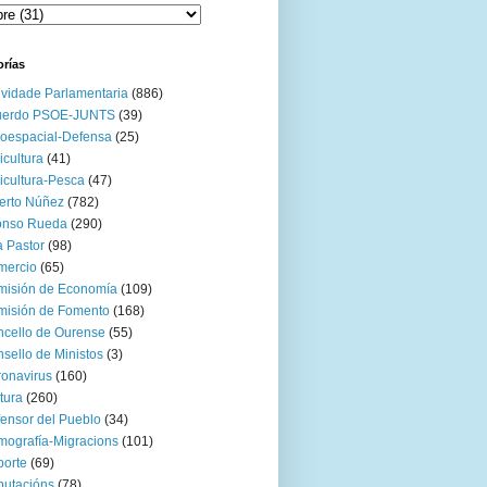
orías
ividade Parlamentaria
(886)
uerdo PSOE-JUNTS
(39)
oespacial-Defensa
(25)
icultura
(41)
icultura-Pesca
(47)
erto Núñez
(782)
onso Rueda
(290)
 Pastor
(98)
mercio
(65)
misión de Economía
(109)
isión de Fomento
(168)
cello de Ourense
(55)
sello de Ministos
(3)
onavirus
(160)
tura
(260)
ensor del Pueblo
(34)
ografía-Migracions
(101)
orte
(69)
utacións
(78)