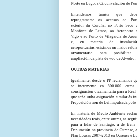
Norte en Lugo, a Circunvalación de Pon
Entendemos tamén que deb
reprogramarse os accesos ao Por
exterior da Coruña; ao Porto Seco 
Monforte de Lemos; ao Aeroporto 
Vigo e ao Porto de Vilagarcía de Arou
e, en materia de instalació
aeroportuarias, esiximos un maior esfor
orzamentario para posibilitar
ampliación da pista de voo de Alvedro.
OUTRAS MATERIAS
Igualmente, desde o PP reclamamos q
se incremente en 800.000 euros
consignación orzamentaria para a Real
que teña unha asignación similar ás in
Proposición non de Lei impulsada polo 
En materia de Medio Ambiente reclam
necesidades reais, entre outras, as seg
para a Edar de Santiago, a de Bens
Depuración na provincia de Ourense, a
Plan Lousas 2007-2013 en Ourense e L