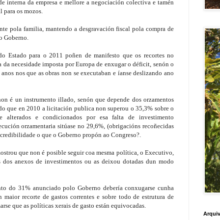
de interna da empresa e mellore a negociación colectiva e tamén
l para os mozos.
te pola familia, mantendo a desgravación fiscal pola compra de
lo Goberno.
do Estado para o 2011 poñen de manifesto que os recortes no
 da necesidade imposta por Europa de enxugar o déficit, senón o
s anos nos que as obras non se executaban e íanse deslizando ano
on é un instrumento illado, senón que depende dos orzamentos
ado que en 2010 a licitación publica non superou o 35,3% sobre o
e alterados e condicionados por esa falta de investimento
ecución orzamentaria sitúase no 29,6%, (obrigacións recoñecidas
er credibilidade o que o Goberno propón ao Congreso?.
strou que non é posible seguir coa mesma política, o Executivo,
as dos anexos de investimentos ou as deixou dotadas dun modo
nto do 31% anunciado polo Goberno debería conxugarse cunha
 maior recorte de gastos correntes e sobre todo de estrutura de
marse que as políticas xerais de gasto están equivocadas.
Arquiv