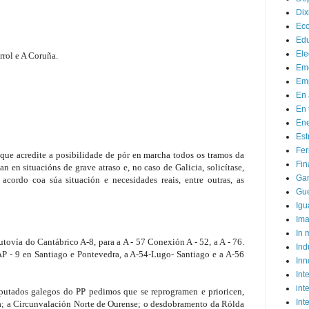
Dix
Ec
Ed
Ele
rrol e A Coruña.
Em
Emp
En 
En 
Ene
Est
Fer
ue acredite a posibilidade de pór en marcha todos os tramos da
Fin
an en situacións de grave atraso e, no caso de Galicia, solicítase,
Ga
cordo coa súa situación e necesidades reais, entre outras, as
Gue
Igu
Im
In
ovía do Cantábrico A-8, para a A - 57 Conexión A - 52, a A - 76.
Ind
AP - 9 en Santiago e Pontevedra, a A-54-Lugo- Santiago e a A-56
Inn
Inte
int
putados galegos do PP pedimos que se reprogramen e prioricen,
Int
ña; a Circunvalación Norte de Ourense; o desdobramento da Rólda