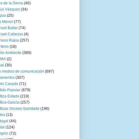
go de la Serna
(40)
sús Vázquez
(34)
gua
(25)
s Menor
(77)
uel Baltar
(74)
nuel Cabezas
(4)
iano Rajoy
(257)
ítimo
(18)
io Ambiente
(389)
TMA
(2)
val
(30)
 medios de comunicación
(697)
zamentos
(307)
blo Casado
(71)
tido Popular
(679)
ítica Estado
(219)
ítica-Galicia
(257)
íticas Sociais-Sanidade
(196)
tos
(13)
tugal
(44)
tal
(124)
igión
(72)