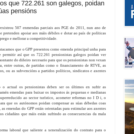
dos que 722.261 son galegos, poidan
súas pensións
rexistrou 507 enmendas parciais aos PGE do 2011, nun ano de
e pretenden apoiar aos máis débiles e dotar ao país de políticas
rego e mellorar a competitividade.
estacamos que o GPP presentou como emenda principal unha para
e permitir así que os 722.261 pensionistas galegos poidan ver
ontante do diñeiro necesario para que os pensionistas non vexan
ría, entre outras, de partidas como o financiamento de RTVE, as
os, ou as subvencións a partidos políticos, sindicatos e axentes
actual os pensionistas deben ser os últimos en sufrir as
 tamén emendas para baixar os impostos ás pequenas e medianas
uperreducido ao sector turístico, acometer reformas no I D i, o
ara que os autónomos poidan compensar as súas débedas coas
a, as emendas do GPP están orientadas para estimular aos axentes
os cidadáns que máis están sufrindo as consecuencias da mala
ma laboral que saliente a xeneralización do contrato para o