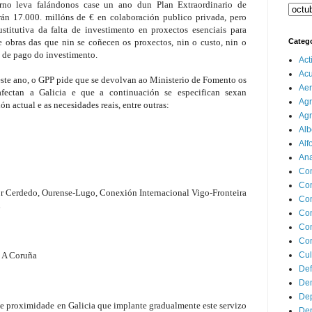
no leva falándonos case un ano dun Plan Extraordinario de
tirán 17.000. millóns de € en colaboración publico privada, pero
ustitutiva da falta de investimento en proxectos esenciais para
de obras das que nin se coñecen os proxectos, nin o custo, nin o
Categ
 de pago do investimento.
Act
Ac
este ano, o GPP pide que se devolvan ao Ministerio de Fomento os
Aer
fectan a Galicia e que a continuación se especifican sexan
Agr
n actual e as necesidades reais, entre outras:
Agr
Alb
Alf
Ana
Co
Co
r Cerdedo, Ourense-Lugo, Conexión Internacional Vigo-Fronteira
Com
l
Con
Con
Cor
- A Coruña
Cul
Def
Dem
Dep
e proximidade en Galicia que implante gradualmente este servizo
Dep