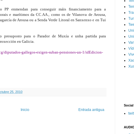
Ter
Ter
do PP enmendan para conseguir máis financiamento para a
Tra
itorais e marítimos da CC.AA., como os de Vilanova de Arousa,
Tur
lagarcía de Arousa ou a Senda Verde Litoral en Sanxenxo e en Tui
Tw
Un
o presuposto para o Parador de Muxía e unha partida para
Uni
roxección en Galicia.
Var
Víd
ecg/diputados-gallegos-exigen-suban-pensiones-un-1/idEdicion-
Vi
Xa
Xus
octubre 25, 2010
Social
Inicio
Entrada antigua
twit
AUDIO