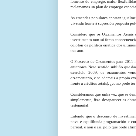
fomento do emprego, maior flexibilida
reclamamos un plan de emprego especia
As emendas populares apostan igualmen
vivenda fronte á supresión proposta po
Considero que os Orzamentos Xerais 
investimento non só foron consecuencia
colofón da política errática dos último
tras ano.
O Proxecto de Orzamentos para 2011 n
anteriores. Nese sentido subliño que d
exercicio 2009, os orzamentos vens
orzamentario, e se ademais a propia ex
fronte a créditos totais), ¿como pode t
Consideramos que unha vez que se demo
simplemente, fixo desaparecer as obr
testemuñal.
Entendo que o descenso de investime
nova e equilibrada programación e cun
persoal, e non é así, polo que pode afir