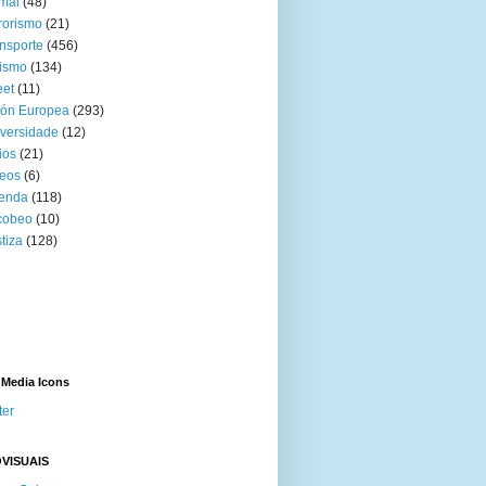
mal
(48)
rorismo
(21)
nsporte
(456)
ismo
(134)
eet
(11)
ión Europea
(293)
versidade
(12)
ios
(21)
eos
(6)
venda
(118)
cobeo
(10)
tiza
(128)
 Media Icons
ter
VISUAIS