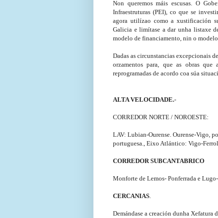
Non queremos máis escusas. O Gober
Infraestruturas (PEI), co que se inves
agora utilízao como a xustificación s
Galicia e limítase a dar unha listaxe 
modelo de financiamento, nin o modelo
Dadas as circunstancias excepcionais d
orzamentos para, que as obras que a
reprogramadas de acordo coa súa situació
ALTA VELOCIDADE.
-
CORREDOR NORTE / NOROESTE:
LAV: Lubian-Ourense. Ourense-Vigo, po
portuguesa., Eixo Atlántico: Vigo-Ferro
CORREDOR SUBCANTABRICO
Monforte de Lemos- Ponferrada e Lugo
CERCANIAS
.
Demándase a creación dunha Xefatura d