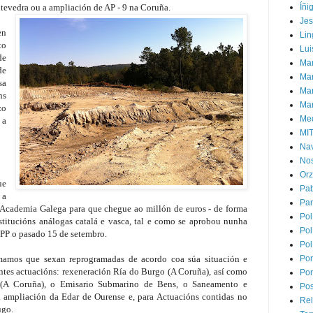
tevedra ou a ampliación de AP - 9 na Coruña.
Íñi
Je
en
Lin
to
Lui
de
Man
de
Ma
sa
Mar
ns
Mar
zo
Med
 a
MI
Na
Nos
Or
ue
Pa
 a
Par
 Academia Galega para que chegue ao millón de euros - de forma
Pol
stitucións análogas catalá e vasca, tal e como se aprobou nunha
Pol
PP o pasado 15 de setembro.
Pol
amos que sexan reprogramadas de acordo coa súa situación e
Por
uintes actuacións: rexeneración Ría do Burgo (A Coruña), así como
Por
 (A Coruña), o Emisario Submarino de Bens, o Saneamento e
Pos
 ampliación da Edar de Ourense e, para Actuacións contidas no
Rel
ugo.