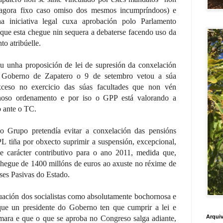
 agora fixo caso omiso dos mesmos incumpríndoos) e
 iniciativa legal cuxa aprobación polo Parlamento
a que esta chegue nin sequera a debaterse facendo uso da
o atribúelle.
 unha proposición de lei de supresión da conxelación
 Goberno de Zapatero o 9 de setembro vetou a súa
xceso no exercicio das súas facultades que non vén
 noso ordenamento e por iso o GPP está valorando a
o ante o TC.
so Grupo pretendía evitar a conxelación das pensións
PL tiña por obxecto suprimir a suspensión, excepcional,
de carácter contributivo para o ano 2011, medida que,
hegue de 1400 millóns de euros ao axuste no réxime de
ses Pasivas do Estado.
tuación dos socialistas como absolutamente bochornosa e
 que un presidente do Goberno ten que cumprir a lei e
Arquiv
mara e que o que se aproba no Congreso salga adiante,