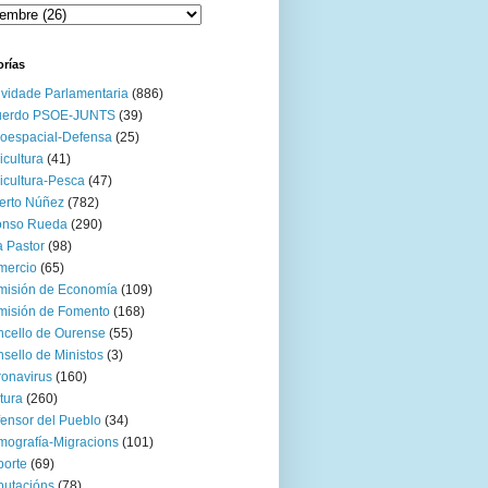
orías
ividade Parlamentaria
(886)
uerdo PSOE-JUNTS
(39)
oespacial-Defensa
(25)
icultura
(41)
icultura-Pesca
(47)
erto Núñez
(782)
onso Rueda
(290)
 Pastor
(98)
mercio
(65)
misión de Economía
(109)
isión de Fomento
(168)
cello de Ourense
(55)
sello de Ministos
(3)
onavirus
(160)
tura
(260)
ensor del Pueblo
(34)
ografía-Migracions
(101)
orte
(69)
utacións
(78)