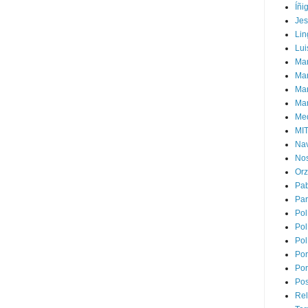
Íñi
Je
Lin
Lui
Man
Ma
Mar
Mar
Med
MI
Na
Nos
Or
Pa
Par
Pol
Pol
Pol
Por
Por
Pos
Rel