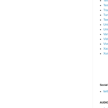
Ter
Ter
Tra
Tur
Tw
Un
Uni
Var
Víd
Vi
Xa
Xus
Social
twit
AUDIO