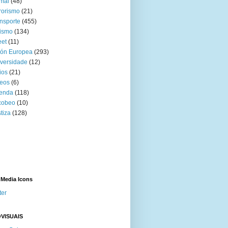
mal
(48)
rorismo
(21)
nsporte
(455)
ismo
(134)
eet
(11)
ión Europea
(293)
versidade
(12)
ios
(21)
eos
(6)
venda
(118)
cobeo
(10)
tiza
(128)
 Media Icons
ter
VISUAIS