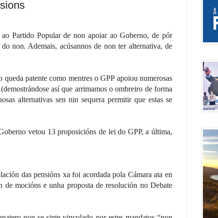
sions
e ao Partido Popular de non apoiar ao Goberno, de pór
o do non. Ademais, acúsannos de non ter alternativa, de
io queda patente como mentres o GPP apoiou numerosas
 (demostrándose así que arrimamos o ombreiro de forma
osas alternativas sen nin sequera permitir que estas se
 Goberno vetou 13 proposicións de lei do GPP, a última,
lación das pensións xa foi acordada pola Cámara ata en
ón de mocións e unha proposta de resolución no Debate
patero non se sinte vinculado por estes mandatos “non