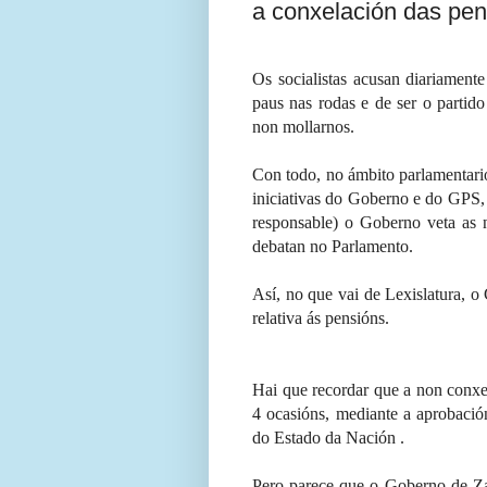
a conxelación das pen
Os socialistas acusan diariament
paus nas rodas e de ser o partid
non mollarnos.
Con todo, no ámbito parlamentar
iniciativas do Goberno e do GPS,
responsable) o Goberno veta as n
debatan no Parlamento.
Así, no que vai de Lexislatura, o
relativa ás pensións.
Hai que recordar que a non conxe
4 ocasións, mediante a aprobaci
do Estado da Nación .
Pero parece que o Goberno de Za