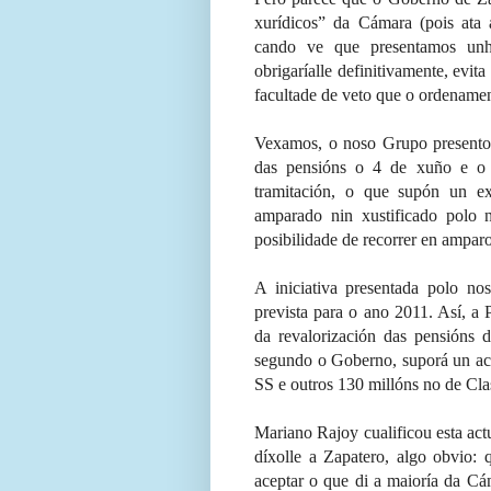
xurídicos” da Cámara (pois ata
cando ve que presentamos unha
obrigaríalle definitivamente, evit
facultade de veto que o ordenament
Vexamos, o noso Grupo presentou
das pensións o 4 de xuño e o
tramitación, o que supón un e
amparado nin xustificado polo
posibilidade de recorrer en ampar
A iniciativa presentada polo no
prevista para o ano 2011. Así, a 
da revalorización das pensións 
segundo o Goberno, suporá un ac
SS e outros 130 millóns no de Cla
Mariano Rajoy cualificou esta ac
díxolle a Zapatero, algo obvio:
aceptar o que di a maioría da Cá