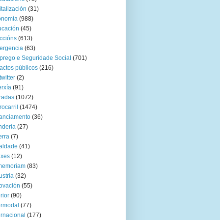
italización
(31)
onomía
(988)
ucación
(45)
ccións
(613)
ergencia
(63)
rego e Seguridade Social
(701)
actos públicos
(216)
twitter
(2)
rxía
(91)
radas
(1072)
rocarril
(1474)
anciamento
(36)
ndería
(27)
rra
(7)
aldade
(41)
axes
(12)
 memoriam
(83)
ustria
(32)
ovación
(55)
rior
(90)
ermodal
(77)
ernacional
(177)