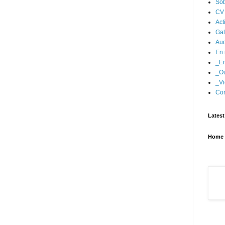
Sob
CV
Act
Gal
Aud
En 
_En
_Ou
_Vi
Con
Latest
Home