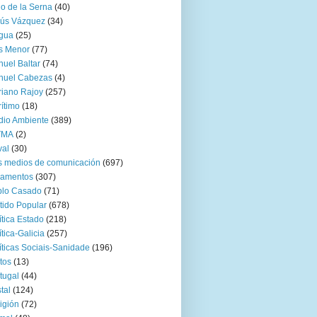
go de la Serna
(40)
sús Vázquez
(34)
gua
(25)
s Menor
(77)
uel Baltar
(74)
nuel Cabezas
(4)
iano Rajoy
(257)
ítimo
(18)
io Ambiente
(389)
TMA
(2)
val
(30)
 medios de comunicación
(697)
zamentos
(307)
blo Casado
(71)
tido Popular
(678)
ítica Estado
(218)
ítica-Galicia
(257)
íticas Sociais-Sanidade
(196)
tos
(13)
tugal
(44)
tal
(124)
igión
(72)