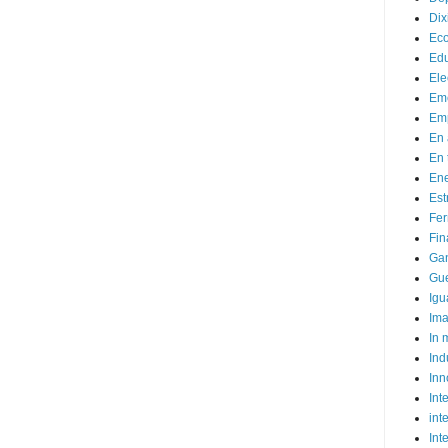
Dix
Ec
Ed
Ele
Em
Emp
En 
En 
Ene
Est
Fer
Fin
Ga
Gue
Igu
Im
In
Ind
Inn
Inte
int
Int