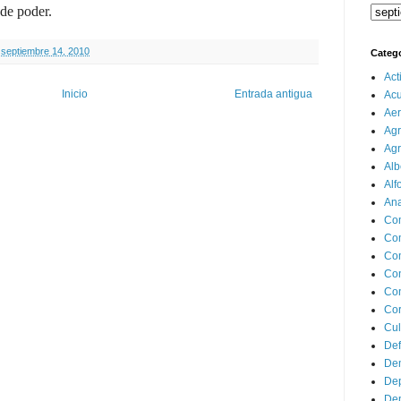
de poder.
 septiembre 14, 2010
Categ
Act
Inicio
Entrada antigua
Ac
Aer
Agr
Agr
Alb
Alf
Ana
Co
Co
Com
Con
Con
Cor
Cul
Def
Dem
Dep
Dep