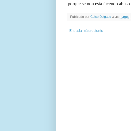
porque se non está facendo abuso 
Publicado por
Celso Delgado
a las
martes,
Entrada más reciente