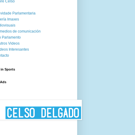
re Celso
ividade Parlamentaria
ería Imaxes
iovisuais
medios de comunicación
 Parlamento
tros Videos
deos Interesantes
tacto
 in Sports
 Ads