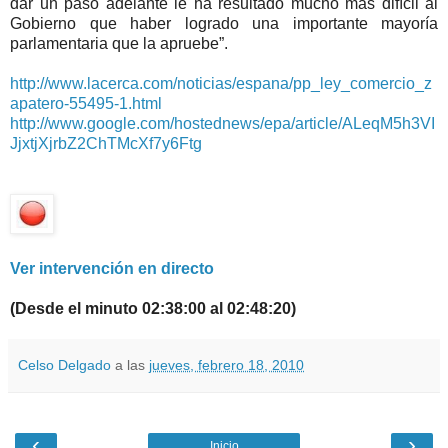
dar un paso adelante le ha resultado mucho más difícil al
Gobierno que haber logrado una importante mayoría
parlamentaria que la apruebe”.
http://www.lacerca.com/noticias/espana/pp_ley_comercio_z
apatero-55495-1.html
http://www.google.com/hostednews/epa/article/ALeqM5h3VI
JjxtjXjrbZ2ChTMcXf7y6Ftg
Ver intervención en directo
(Desde el minuto 02:38:00 al 02:48:20)
Celso Delgado
a las
jueves, febrero 18, 2010
‹
›
Inicio