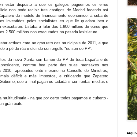
on estar disposto a que os galegos paguemos os erros
cia non pode recibir tres castigos de Madrid facendo así
 Zapatero do modelo de financiamento económico, á suba de
os investidos polos socialistas en que lle quedara ben o
n executaron. Estaba a falar dos 1.900 millóns de euros que
s 2.500 millóns non executados na pasada lexislatura.
tar activos cara ao gran reto das municipais de 2011, e que
do a pé de rúa e dicindo con orgullo "eu son do PP’.
xitos da nova Xunta son tamén do PP de toda España e de
presidente, centrou boa parte das suas mensaxes nos
a 2010, aprobados onte mesmo no Consello de Ministros,
 mais déficit e más impostos, e criticando que Zapatero
Goberno, que o final pagan os cidadáns con rentas medias e
multitudinaria - na que por certo todos pagamos o cuberto -
un grán éxito.
Arquiv