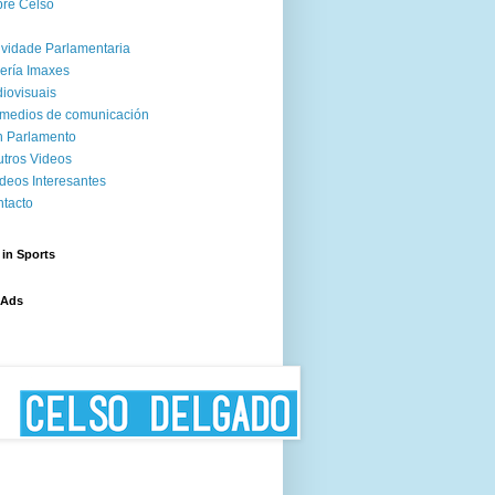
re Celso
ividade Parlamentaria
ería Imaxes
iovisuais
medios de comunicación
 Parlamento
tros Videos
deos Interesantes
tacto
 in Sports
 Ads