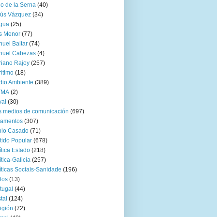
go de la Serna
(40)
sús Vázquez
(34)
gua
(25)
s Menor
(77)
uel Baltar
(74)
nuel Cabezas
(4)
iano Rajoy
(257)
ítimo
(18)
io Ambiente
(389)
TMA
(2)
val
(30)
 medios de comunicación
(697)
zamentos
(307)
blo Casado
(71)
tido Popular
(678)
ítica Estado
(218)
ítica-Galicia
(257)
íticas Sociais-Sanidade
(196)
tos
(13)
tugal
(44)
tal
(124)
igión
(72)