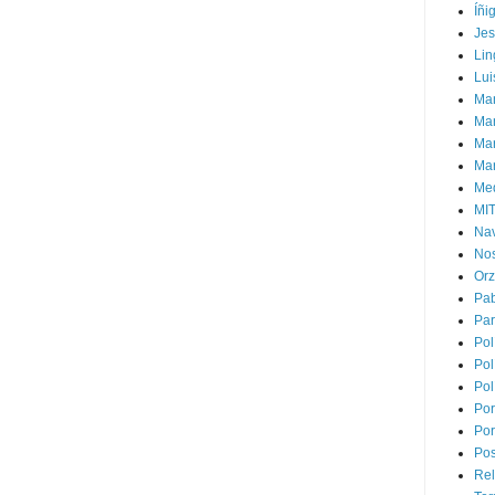
Íñi
Je
Lin
Lui
Man
Ma
Mar
Mar
Med
MI
Na
Nos
Or
Pa
Par
Pol
Pol
Pol
Por
Por
Pos
Rel