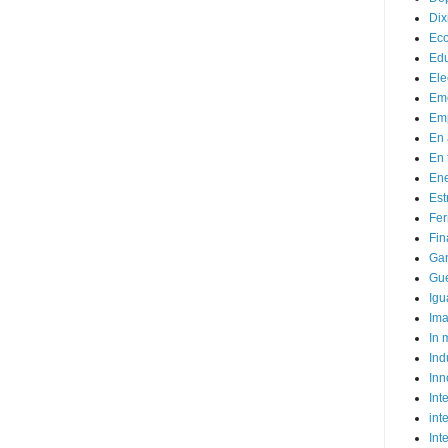
Dix
Ec
Ed
Ele
Em
Emp
En 
En 
Ene
Est
Fer
Fin
Ga
Gue
Igu
Im
In
Ind
Inn
Inte
int
Int