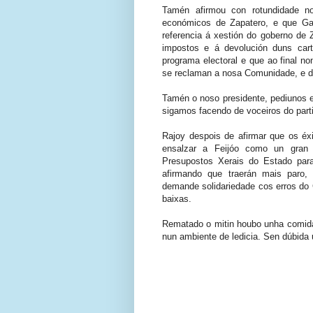
Tamén afirmou con rotundidade n
económicos de Zapatero, e que Gali
referencia á xestión do goberno de
impostos e á devolución duns cart
programa electoral e que ao final no
se reclaman a nosa Comunidade, e do
Tamén o noso presidente, pediunos es
sigamos facendo de voceiros do parti
Rajoy despois de afirmar que os é
ensalzar a Feijóo como un gran 
Presupostos Xerais do Estado par
afirmando que traerán mais paro,
demande solidariedade cos erros do 
baixas.
Rematado o mitin houbo unha comida 
nun ambiente de ledicia. Sen dúbida 