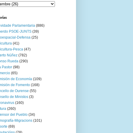
orías
ividade Parlamentaria
(886)
uerdo PSOE-JUNTS
(39)
oespacial-Defensa
(25)
icultura
(41)
icultura-Pesca
(47)
erto Núñez
(782)
onso Rueda
(290)
 Pastor
(98)
mercio
(65)
misión de Economía
(109)
isión de Fomento
(168)
cello de Ourense
(55)
sello de Ministos
(3)
onavirus
(160)
tura
(260)
ensor del Pueblo
(34)
ografía-Migracions
(101)
orte
(69)
utacións
(78)