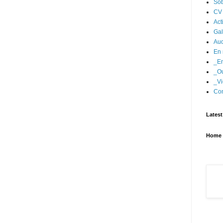
Sob
CV
Act
Gal
Aud
En 
_En
_Ou
_Vi
Con
Latest
Home