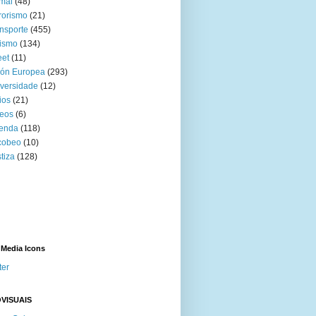
mal
(48)
rorismo
(21)
nsporte
(455)
ismo
(134)
eet
(11)
ión Europea
(293)
versidade
(12)
ios
(21)
eos
(6)
venda
(118)
cobeo
(10)
tiza
(128)
 Media Icons
ter
VISUAIS