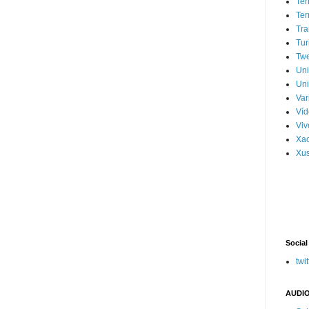
Ter
Ter
Tra
Tur
Tw
Un
Uni
Var
Víd
Vi
Xa
Xus
Social
twit
AUDIO