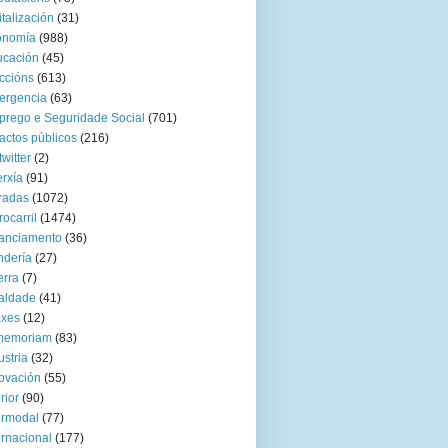
italización
(31)
onomía
(988)
ucación
(45)
ccións
(613)
ergencia
(63)
rego e Seguridade Social
(701)
actos públicos
(216)
twitter
(2)
rxía
(91)
radas
(1072)
rocarril
(1474)
anciamento
(36)
ndería
(27)
rra
(7)
aldade
(41)
axes
(12)
 memoriam
(83)
ustria
(32)
ovación
(55)
rior
(90)
ermodal
(77)
ernacional
(177)