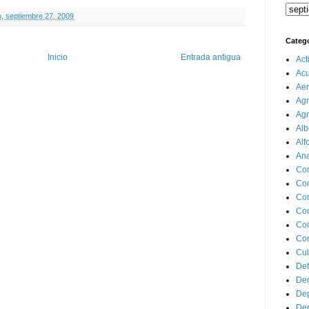
, septiembre 27, 2009
Categ
Inicio
Entrada antigua
Act
Ac
Aer
Agr
Agr
Alb
Alf
Ana
Co
Co
Com
Con
Con
Cor
Cul
Def
Dem
Dep
Dep