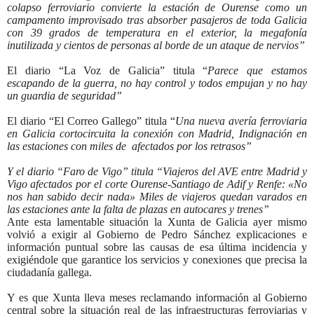
colapso ferroviario convierte la estación de Ourense como un
campamento improvisado tras absorber pasajeros de toda Galicia
con 39 grados de temperatura en el exterior, la megafonía
inutilizada y cientos de personas al borde de un ataque de nervios”
El diario “La Voz de Galicia” titula “
Parece que estamos
escapando de la guerra, no hay control y todos empujan y no hay
un guardia de seguridad”
El diario “El Correo Gallego” titula “
Una nueva avería ferroviaria
en Galicia cortocircuita la conexión con Madrid, Indignación en
las estaciones con miles de afectados por los retrasos”
Y el diario “Faro de Vigo” titula “Viajeros del AVE entre Madrid y
Vigo afectados por el corte Ourense-Santiago de Adif y Renfe: «No
nos han sabido decir nada»
Miles de viajeros quedan varados en
las estaciones ante la falta de plazas en autocares y trenes”
Ante esta lamentable situación la Xunta de Galicia ayer mismo
volvió a exigir al Gobierno de Pedro Sánchez explicaciones e
información puntual sobre las causas de esa última incidencia y
exigiéndole que garantice los servicios y conexiones que precisa la
ciudadanía gallega.
Y es que Xunta lleva meses reclamando información al Gobierno
central sobre la situación real de las infraestructuras ferroviarias y