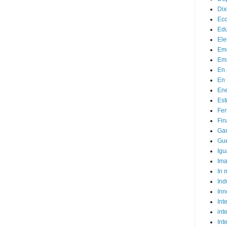
Dix
Ec
Ed
Ele
Em
Emp
En 
En 
Ene
Est
Fer
Fin
Ga
Gue
Igu
Im
In
Ind
Inn
Inte
int
Int