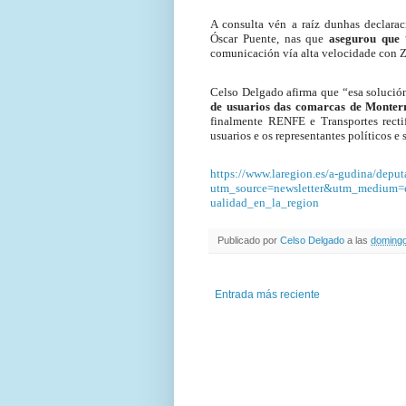
A consulta vén a raíz dunhas declarac
Óscar Puente, nas que
asegurou que 
comunicación vía alta velocidade con 
Celso Delgado afirma que “esa solución
de usuarios das comarcas de Monterre
finalmente RENFE e Transportes rectif
usuarios e os representantes políticos e
https://www.laregion.es/a-gudina/dep
utm_source=newsletter&utm_medium=e
ualidad_en_la_region
Publicado por
Celso Delgado
a las
domingo
Entrada más reciente