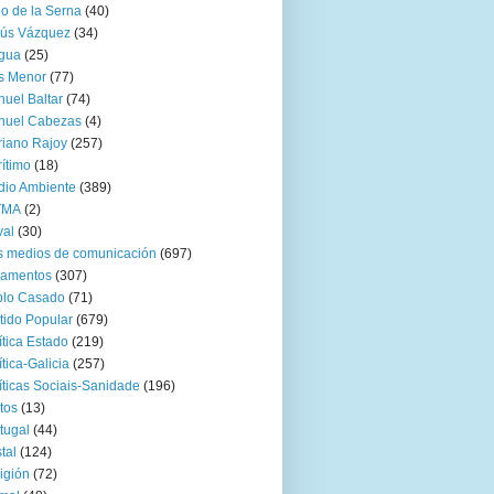
go de la Serna
(40)
sús Vázquez
(34)
gua
(25)
s Menor
(77)
uel Baltar
(74)
nuel Cabezas
(4)
iano Rajoy
(257)
ítimo
(18)
io Ambiente
(389)
TMA
(2)
val
(30)
 medios de comunicación
(697)
zamentos
(307)
blo Casado
(71)
tido Popular
(679)
ítica Estado
(219)
ítica-Galicia
(257)
íticas Sociais-Sanidade
(196)
tos
(13)
tugal
(44)
tal
(124)
igión
(72)