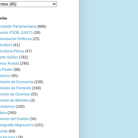
orías
ividade Parlamentaria
(886)
uerdo PSOE-JUNTS
(39)
oespacial-Defensa
(25)
icultura
(41)
icultura-Pesca
(47)
erto Núñez
(782)
onso Rueda
(290)
 Pastor
(98)
mercio
(65)
misión de Economía
(109)
isión de Fomento
(168)
cello de Ourense
(55)
sello de Ministos
(3)
onavirus
(160)
tura
(260)
ensor del Pueblo
(34)
ografía-Migracions
(101)
orte
(69)
utacións
(78)