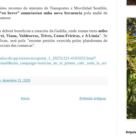
ións recentes do ministro de Transportes e Movilidad Sostible,
“en breve” anunciarían unha nova frecuencia
pola mañá de
Zamora.
 deberá beneficiar a estación da Gudiña, onde toman trens
miles
i, Viana, Valdeorras, Trives, Conso-Frieiras, e A Limia
”. Se
ican, será pola “enorme presión exercida polas plataformas de
 sociais das comarcas”.
utados-do-pp-esixen-recuperar_1_20251221-4101632.html?
mail&utm_campaign=noticias_de_el_primer_cafe._toda_la_act
, diciembre 21, 2025
Inicio
Entrada antigua
Arquiv