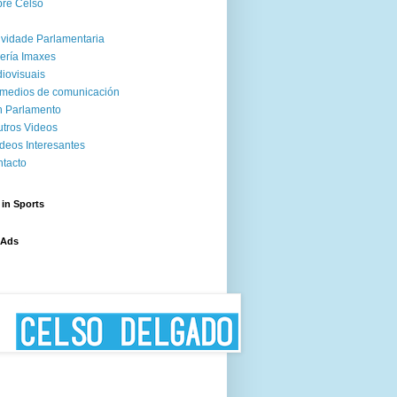
re Celso
ividade Parlamentaria
ería Imaxes
iovisuais
medios de comunicación
 Parlamento
tros Videos
deos Interesantes
tacto
 in Sports
 Ads