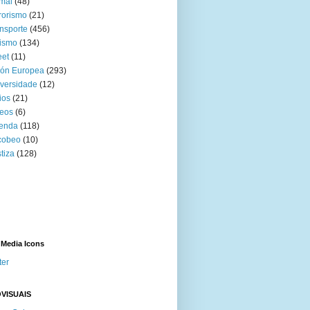
mal
(48)
rorismo
(21)
nsporte
(456)
ismo
(134)
eet
(11)
ión Europea
(293)
versidade
(12)
ios
(21)
eos
(6)
venda
(118)
cobeo
(10)
tiza
(128)
 Media Icons
ter
VISUAIS