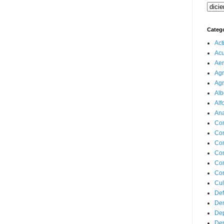
Categ
Act
Ac
Aer
Agr
Agr
Alb
Alf
Ana
Co
Co
Com
Con
Con
Cor
Cul
Def
Dem
Dep
Dep