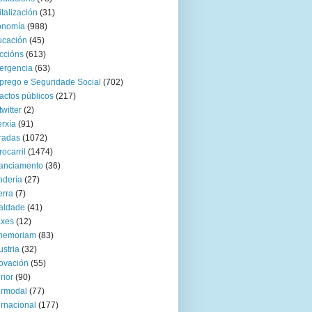
italización
(31)
onomía
(988)
ucación
(45)
ccións
(613)
ergencia
(63)
rego e Seguridade Social
(702)
actos públicos
(217)
twitter
(2)
rxía
(91)
radas
(1072)
rocarril
(1474)
anciamento
(36)
ndería
(27)
rra
(7)
aldade
(41)
axes
(12)
 memoriam
(83)
ustria
(32)
ovación
(55)
rior
(90)
ermodal
(77)
ernacional
(177)