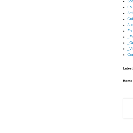
Sob
CV
Act
Gal
Aud
En 
_En
_Ou
_Vi
Con
Latest
Home