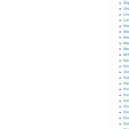
Íñi
Je
Lin
Lui
Man
Ma
Mar
Mar
Med
MI
Na
Nos
Or
Pa
Par
Pol
Pol
Pol
Por
Por
Pos
Rel