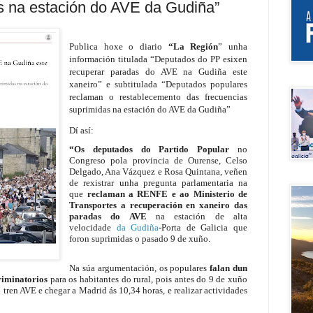
s na estación do AVE da Gudiña”
Publica hoxe o diario
“La Región
” unha
información titulada “
Deputados do PP esixen
recuperar paradas do AVE na Gudiña este
xaneiro” e subtitulada “
Deputados populares
reclaman o restablecemento das frecuencias
suprimidas na estación do AVE da Gudiña”
Dí así:
“Os deputados do Partido Popular
no
Congreso pola provincia de Ourense, Celso
Delgado, Ana Vázquez e Rosa Quintana, veñen
de rexistrar unha pregunta parlamentaria na
que
reclaman a RENFE e ao Ministerio de
Transportes a recuperación en xaneiro das
paradas do AVE
na estación de alta
velocidade
da Gudiña
-Porta de Galicia que
foron suprimidas o pasado 9 de xuño.
Na súa argumentación, os populares
falan dun
criminatorios
para os habitantes do rural, pois antes do 9 de xuño
 tren AVE e chegar a Madrid ás 10,34 horas, e realizar actividades