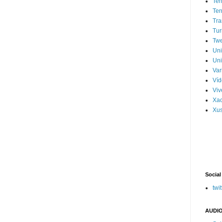
Ter
Ter
Tra
Tur
Tw
Un
Uni
Var
Víd
Vi
Xa
Xus
Social
twit
AUDIO