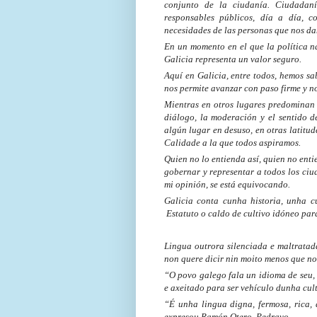
conjunto de la ciudanía. Ciudadan
responsables públicos, día a día, c
necesidades de las personas que nos da
En un momento en el que la política nac
Galicia representa un valor seguro.
Aquí en Galicia, entre todos, hemos sab
nos permite avanzar con paso firme y n
Mientras en otros lugares predominan 
diálogo, la moderación y el sentido d
algún lugar en desuso, en otras latitud
Calidade a la que todos aspiramos.
Quien no lo entienda así, quien no enti
gobernar y representar a todos los ciu
mi opinión, se está equivocando.
Galicia conta cunha historia, unha c
Estatuto o caldo de cultivo idóneo pa
Lingua outrora silenciada e maltratad
non quere dicir nin moito menos que n
“O povo galego fala un idioma de seu, f
e axeitado para ser vehículo dunha cu
“É unha lingua digna, fermosa, rica, 
expresou Ramón Otero Pedrayo.