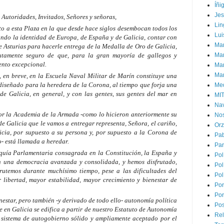
Íñi
Je
,
Autoridades,
Invitados,
Señores y señoras,
Lin
o a esta Plaza en la que desde hace siglos desembocan todos los
Lui
ndo la identidad de Europa, de España y de Galicia, contar con
Man
e Asturias para hacerle entrega de la Medalla de Oro de Galicia,
lutamente seguro de que, para la gran mayoría de gallegos y
Ma
iento excepcional.
Mar
Mar
, en breve, en la Escuela Naval Militar de Marín constituye una
 diseñado para la heredera de la Corona, al tiempo que forja una
Med
de Galicia, en general, y con las gentes, sus gentes del mar en
MI
Na
por la Academia de la Armada -como lo hicieron anteriormente su
Nos
e Galicia que le vamos a entregar representa, Señora, el cariño,
Or
cia, por supuesto a su persona y, por supuesto a la Corona de
Pa
- está llamada a heredar.
Par
uía Parlamentaria consagrada en la Constitución, la España y
Pol
on una democracia avanzada y consolidada, y hemos disfrutado,
Pol
rutemos durante muchísimo tiempo, pese a las dificultades del
Pol
libertad, mayor estabilidad, mayor crecimiento y bienestar de
Por
Por
enestar, pero también -y derivado de todo ello- autonomía política
Pos
e en Galicia se edifica a partir de nuestro Estatuto de Autonomía
Rel
 sistema de autogobierno sólido y ampliamente aceptado por el