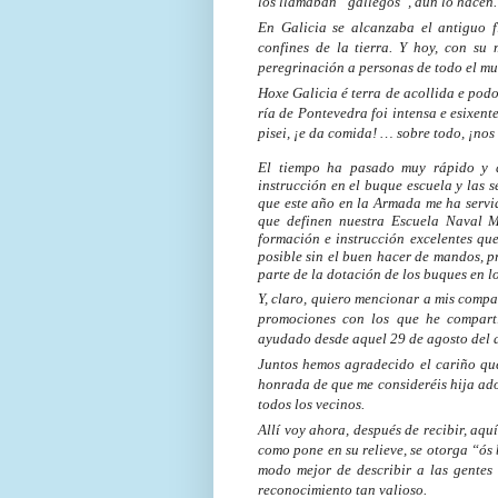
los llamaban “gallegos”, aún lo hacen. S
En Galicia se alcanzaba el antiguo fi
confines de la tierra. Y hoy, con su
peregrinación a personas de todo el m
Hoxe Galicia é terra de acollida e pod
ría de Pontevedra foi intensa e esixen
pisei, ¡e da comida! … sobre todo, ¡no
El tiempo ha pasado muy rápido y a
instrucción en el buque escuela y las 
que este año en la Armada me ha servido
que definen nuestra Escuela Naval Mi
formación e instrucción excelentes qu
posible sin el buen hacer de mandos, pr
parte de la dotación de los buques en l
Y, claro, quiero mencionar a mis compa
promociones con los que he compar
ayudado desde aquel 29 de agosto del a
Juntos hemos agradecido el cariño qu
honrada de que me consideréis hija ado
todos los vecinos.
Allí voy ahora, después de recibir, aqu
como pone en su relieve, se otorga “ós
modo mejor de describir a las gentes 
reconocimiento tan valioso.