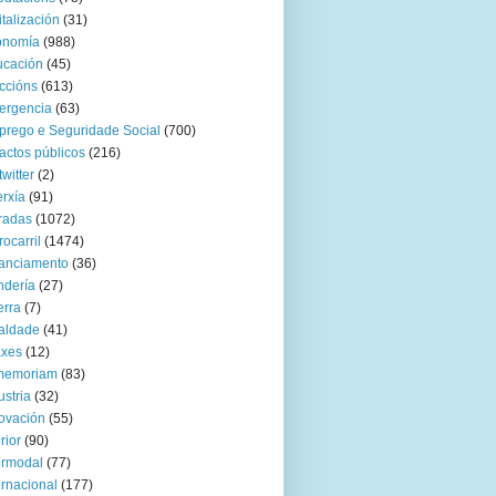
italización
(31)
onomía
(988)
ucación
(45)
ccións
(613)
ergencia
(63)
rego e Seguridade Social
(700)
actos públicos
(216)
twitter
(2)
rxía
(91)
radas
(1072)
rocarril
(1474)
anciamento
(36)
ndería
(27)
rra
(7)
aldade
(41)
axes
(12)
 memoriam
(83)
ustria
(32)
ovación
(55)
rior
(90)
ermodal
(77)
ernacional
(177)