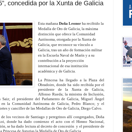
”, concedida por la Xunta de Galicia
Esta mañana
Doña Leonor
ha recibido la
Medalla de Oro de Galicia, la máxima
distinción que ofrece la Comunidad
Autónoma, otorgada por la Xunta de
Galicia, que reconoce su vínculo a
Galicia, tras un año de formación militar
en la Escuela Naval de Marín y a su
contribución a la proyección
internacional de esa institución
académica y de Galicia.
La Princesa ha llegado a la Plaza del
Obradoiro, donde ha sido recibida por el
presidente de la Xunta de Galicia,
Alfonso Rueda; la ministra de Inclusión,
 Saiz; el presidente del Parlamento de Galicia, Miguel Ángel
no en la Comunidad Autónoma de Galicia, Pedro Blanco; y el
ortes y canciller de las Medallas de Oro de Galicia, Diego Calvo.
e de los vecinos de Santiago y peregrinos allí congregados, Doña
xoi, donde ha dado comienzo el acto con el Himno Nacional,
ión, se ha dado lectura al decreto de concesión y el presidente de
a Princesa de Asturias la Medalla de Oro de Galicia.