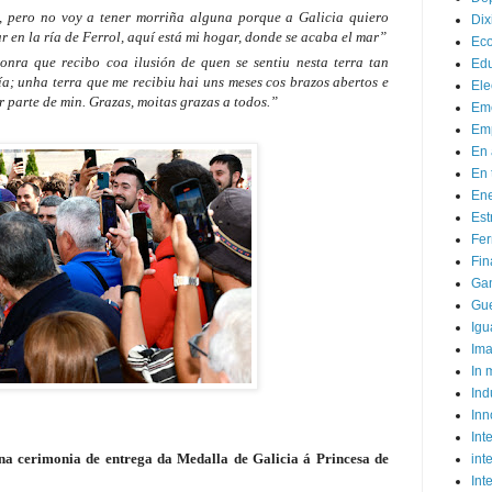
 pero no voy a tener morriña alguna porque a Galicia quiero
Dix
r en la ría de Ferrol, aquí está mi hogar, donde se acaba el mar”
Ec
onra que recibo coa ilusión de quen se sentiu nesta terra tan
Ed
a; unha terra que me recibiu hai uns meses cos brazos abertos e
Ele
 parte de min. Grazas, moitas grazas a todos.”
Em
Emp
En 
En 
Ene
Est
Fer
Fin
Ga
Gue
Igu
Im
In
Ind
Inn
Inte
na cerimonia de entrega da Medalla de Galicia á Princesa de
int
Int