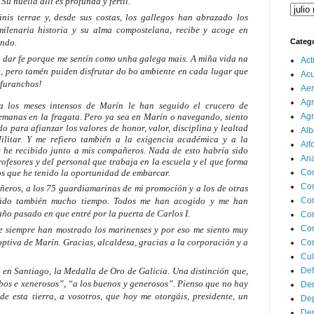
u huella allí es profunda y fértil.
nis terrae y, desde sus costas, los gallegos han abrazado los
 milenaria historia y su alma compostelana, recibe y acoge en
Categ
undo.
o dar fe porque me sentín como unha galega mais. A miña vida na
Act
te, pero tamén puiden disfrutar do bo ambiente en cada lugar que
Ac
s furanchos!
Aer
Agr
 los meses intensos de Marín le han seguido el crucero de
semanas en la fragata. Pero ya sea en Marín o navegando, siento
Agr
 para afianzar los valores de honor, valor, disciplina y lealtad
Alb
litar. Y me refiero también a la exigencia académica y a la
Alf
e he recibido junto a mis compañeros. Nada de esto habría sido
Ana
ofesores y del personal que trabaja en la escuela y el que forma
os que he tenido la oportunidad de embarcar.
Co
Co
ñeros, a los 75 guardiamarinas de mi promoción y a los de otras
tido también mucho tiempo. Todos me han acogido y me han
Com
ño pasado en que entré por la puerta de Carlos I.
Con
Con
e siempre han mostrado los marinenses y por eso me siento muy
ptiva de Marín. Gracias, alcaldesa, gracias a la corporación y a
Cor
Cul
í en Santiago, la Medalla de Oro de Galicia. Una distinción que,
Def
 bos e xenerosos”, “a los buenos y generosos”. Pienso que no hay
Dem
de esta tierra, a vosotros, que hoy me otorgáis, presidente, un
Dep
Dep