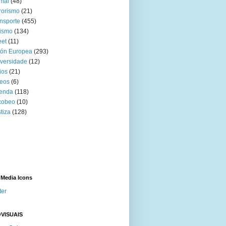
mal
(48)
rorismo
(21)
nsporte
(455)
ismo
(134)
eet
(11)
ión Europea
(293)
versidade
(12)
ios
(21)
eos
(6)
venda
(118)
cobeo
(10)
tiza
(128)
 Media Icons
ter
VISUAIS