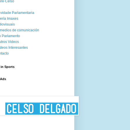
re Celso
ividade Parlamentaria
ería Imaxes
iovisuais
medios de comunicación
 Parlamento
tros Videos
deos Interesantes
tacto
 in Sports
 Ads