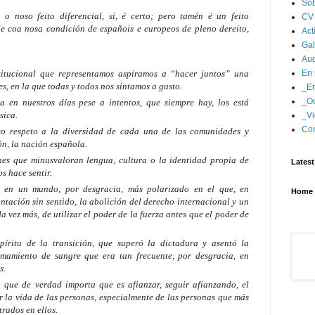
Sob
 o noso feito diferencial, si, é certo; pero tamén é un feito
CV
e coa nosa condición de españois e europeos de pleno dereito,
Act
Gal
Aud
titucional que representamos aspiramos a “hacer juntos” una
En 
, en la que todas y todos nos sintamos a gusto.
_En
_Ou
a en nuestros días pese a intentos, que siempre hay, los está
sica.
_Vi
Con
to respeto a la diversidad de cada una de las comunidades y
ón, la nación española.
nes que minusvaloran lengua, cultura o la identidad propia de
Latest
s hace sentir.
s en un mundo, por desgracia, más polarizado en el que, en
Home
ntación sin sentido, la abolición del derecho internacional y un
 vez más, de utilizar el poder de la fuerza antes que el poder de
íritu de la transición, que superó la dictadura y asentó la
mamiento de sangre que era tan frecuente, por desgracia, en
s.
 que de verdad importa que es afianzar, seguir afianzando, el
r la vida de las personas, especialmente de las personas que más
trados en ellos.