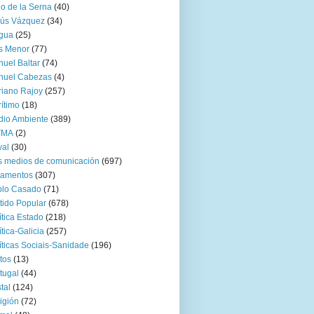
go de la Serna
(40)
sús Vázquez
(34)
gua
(25)
s Menor
(77)
uel Baltar
(74)
nuel Cabezas
(4)
iano Rajoy
(257)
ítimo
(18)
io Ambiente
(389)
TMA
(2)
val
(30)
 medios de comunicación
(697)
zamentos
(307)
blo Casado
(71)
tido Popular
(678)
ítica Estado
(218)
ítica-Galicia
(257)
íticas Sociais-Sanidade
(196)
tos
(13)
tugal
(44)
tal
(124)
igión
(72)