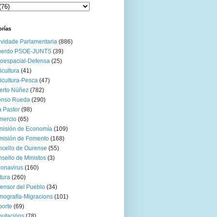
orías
ividade Parlamentaria
(886)
uerdo PSOE-JUNTS
(39)
oespacial-Defensa
(25)
icultura
(41)
icultura-Pesca
(47)
erto Núñez
(782)
onso Rueda
(290)
 Pastor
(98)
mercio
(65)
misión de Economía
(109)
isión de Fomento
(168)
cello de Ourense
(55)
sello de Ministos
(3)
onavirus
(160)
tura
(260)
ensor del Pueblo
(34)
ografía-Migracions
(101)
orte
(69)
utacións
(78)