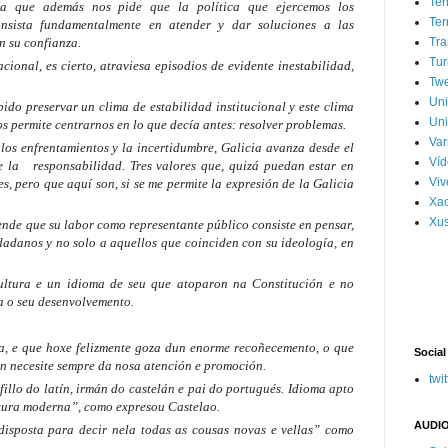
Ter
ía que además nos pide que la política que ejercemos los
Ter
onsista fundamentalmente en atender y dar soluciones a las
n su confianza.
Tra
Tur
ional, es cierto, atraviesa episodios de evidente inestabilidad,
Tw
Un
ido preservar un clima de estabilidad institucional y este clima
Uni
os permite centrarnos en lo que decía antes: resolver problemas.
Var
los enfrentamientos y la incertidumbre, Galicia avanza desde el
Víd
e la responsabilidad. Tres valores que, quizá puedan estar en
Vi
es, pero que aquí son, si se me permite la expresión de la Galicia
Xa
Xus
ende que su labor como representante público consiste en pensar,
dadanos y no solo a aquellos que coinciden con su ideología, en
ultura e un idioma de seu que atoparon na Constitución e no
ra o seu desenvolvemento.
a, e que hoxe felizmente goza dun enorme recoñecemento, o que
Social
on necesite sempre da nosa atención e promoción.
twit
illo do latín, irmán do castelán e pai do portugués. Idioma apto
ltura moderna”, como expresou Castelao.
AUDIO
disposta para decir nela todas as cousas novas e vellas” como