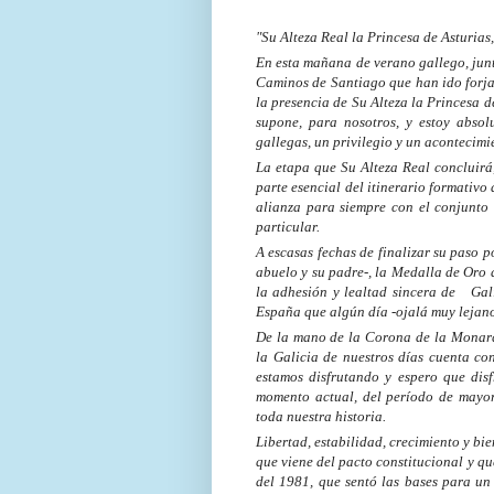
"Su Alteza Real la Princesa de Asturias
En esta mañana de verano gallego, junt
Caminos de Santiago que han ido forja
la presencia de Su Alteza la Princesa d
supone, para nosotros, y estoy abso
gallegas, un privilegio y un acontecim
La etapa que Su Alteza Real concluirá
parte esencial del itinerario formativo
alianza para siempre con el conjunto 
particular.
A escasas fechas de finalizar su paso 
abuelo y su padre-, la Medalla de Oro d
la adhesión y lealtad sincera de Gali
España que algún día -ojalá muy lejano
De la mano de la Corona de la Monarq
la Galicia de nuestros días cuenta c
estamos disfrutando y espero que disf
momento actual, del período de mayor 
toda nuestra historia.
Libertad, estabilidad, crecimiento y bi
que viene del pacto constitucional y qu
del 1981, que sentó las bases para un