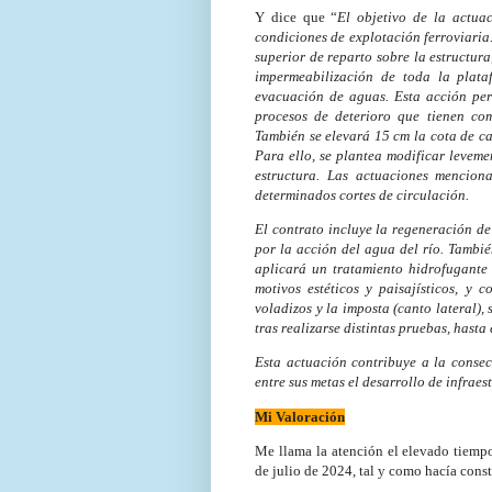
Y dice que “
El objetivo de la actua
condiciones de explotación ferroviaria.
superior de reparto sobre la estructur
impermeabilización de toda la plat
evacuación de aguas. Esta acción perm
procesos de deterioro que tienen com
También se elevará 15 cm la cota de car
Para ello, se plantea modificar levemen
estructura. Las actuaciones menciona
determinados cortes de circulación.
El contrato incluye la regeneración de 
por la acción del agua del río. Tambié
aplicará un tratamiento hidrofugante 
motivos estéticos y paisajísticos, y 
voladizos y la imposta (canto lateral),
tras realizarse distintas pruebas, hasta
Esta actuación contribuye a la consec
entre sus metas el desarrollo de infraest
Mi Valoración
Me llama la atención el elevado tiempo
de julio de 2024, tal y como hacía const