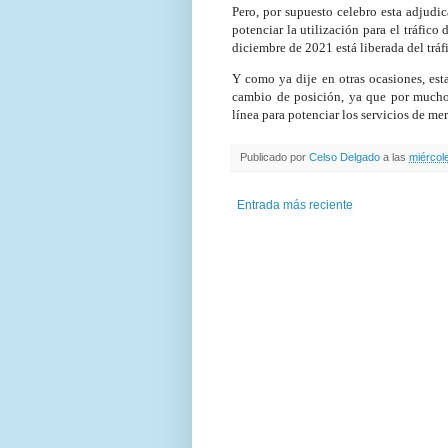
Pero, por supuesto celebro esta adjudic
potenciar la utilización para el tráfic
diciembre de 2021 está liberada del tráfi
Y como ya dije en otras ocasiones, e
cambio de posición, ya que por muchos
línea para potenciar los servicios de me
Publicado por
Celso Delgado
a las
miércole
Entrada más reciente