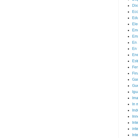
Dix
Ec
Ed
Ele
Em
Emp
En 
En 
Ene
Est
Fer
Fin
Ga
Gue
Igu
Im
In
Ind
Inn
Inte
int
Int