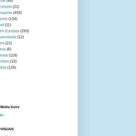
mal
(48)
rorismo
(21)
nsporte
(455)
ismo
(134)
eet
(11)
ión Europea
(293)
versidade
(12)
ios
(21)
eos
(6)
venda
(118)
cobeo
(10)
tiza
(128)
 Media Icons
ter
VISUAIS