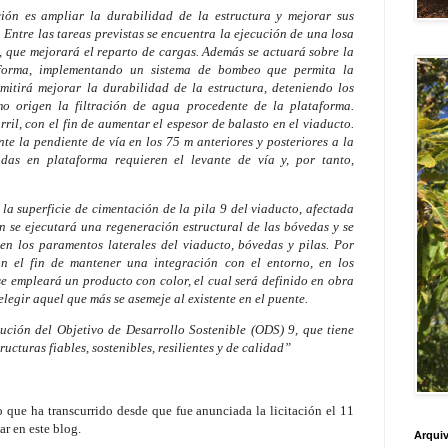
ción es ampliar la durabilidad de la estructura y mejorar sus
 Entre las tareas previstas se encuentra la ejecución de una losa
a, que mejorará el reparto de cargas. Además se actuará sobre la
aforma, implementando un sistema de bombeo que permita la
itirá mejorar la durabilidad de la estructura, deteniendo los
o origen la filtración de agua procedente de la plataforma.
ril, con el fin de aumentar el espesor de balasto en el viaducto.
te la pendiente de vía en los 75 m anteriores y posteriores a la
das en plataforma requieren el levante de vía y, por tanto,
la superficie de cimentación de la pila 9 del viaducto, afectada
n se ejecutará una regeneración estructural de las bóvedas y se
en los paramentos laterales del viaducto, bóvedas y pilas. Por
con el fin de mantener una integración con el entorno, en los
 se empleará un producto con color, el cual será definido en obra
 elegir aquel que más se asemeje al existente en el puente.
ución del Objetivo de Desarrollo Sostenible (ODS) 9, que tiene
ructuras fiables, sostenibles, resilientes y de calidad”
 que ha transcurrido desde que fue anunciada la licitación el 11
ar en este blog.
Arquiv