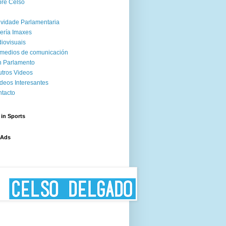
re Celso
ividade Parlamentaria
ería Imaxes
iovisuais
medios de comunicación
 Parlamento
tros Videos
deos Interesantes
tacto
 in Sports
 Ads