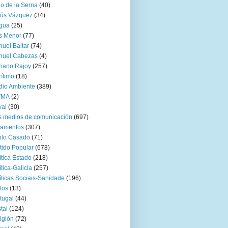
go de la Serna
(40)
sús Vázquez
(34)
gua
(25)
s Menor
(77)
uel Baltar
(74)
nuel Cabezas
(4)
iano Rajoy
(257)
ítimo
(18)
io Ambiente
(389)
TMA
(2)
val
(30)
 medios de comunicación
(697)
zamentos
(307)
blo Casado
(71)
tido Popular
(678)
ítica Estado
(218)
ítica-Galicia
(257)
íticas Sociais-Sanidade
(196)
tos
(13)
tugal
(44)
tal
(124)
igión
(72)