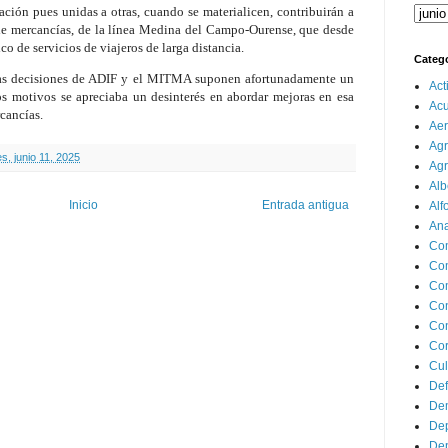
ación pues unidas a otras, cuando se materialicen, contribuirán a
o de mercancías, de la línea Medina del Campo-Ourense, que desde
co de servicios de viajeros de larga distancia.
Categ
stas decisiones de ADIF y el MITMA suponen afortunadamente un
Act
 motivos se apreciaba un desinterés en abordar mejoras en esa
Ac
rcancías.
Aer
Agr
s, junio 11, 2025
Agr
Alb
Inicio
Entrada antigua
Alf
Ana
Co
Co
Com
Con
Con
Cor
Cul
Def
Dem
Dep
Dep