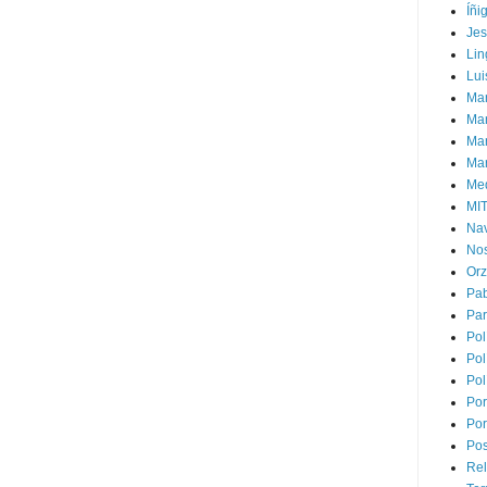
Íñi
Je
Lin
Lui
Man
Ma
Mar
Mar
Med
MI
Na
Nos
Or
Pa
Par
Pol
Pol
Pol
Por
Por
Pos
Rel