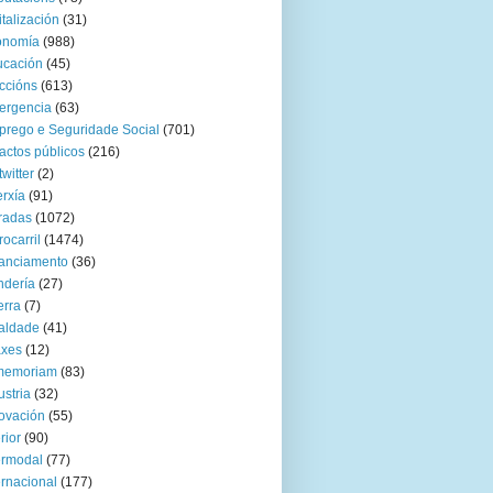
italización
(31)
onomía
(988)
ucación
(45)
ccións
(613)
ergencia
(63)
rego e Seguridade Social
(701)
actos públicos
(216)
twitter
(2)
rxía
(91)
radas
(1072)
rocarril
(1474)
anciamento
(36)
ndería
(27)
rra
(7)
aldade
(41)
axes
(12)
 memoriam
(83)
ustria
(32)
ovación
(55)
rior
(90)
ermodal
(77)
ernacional
(177)