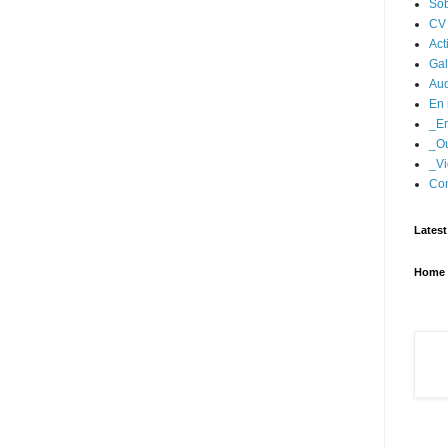
Sob
CV
Act
Gal
Aud
En 
_En
_Ou
_Vi
Con
Latest
Home