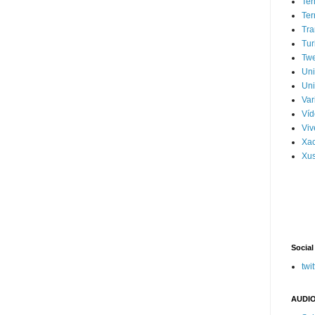
Ter
Ter
Tra
Tur
Tw
Un
Uni
Var
Víd
Vi
Xa
Xus
Social
twit
AUDIO