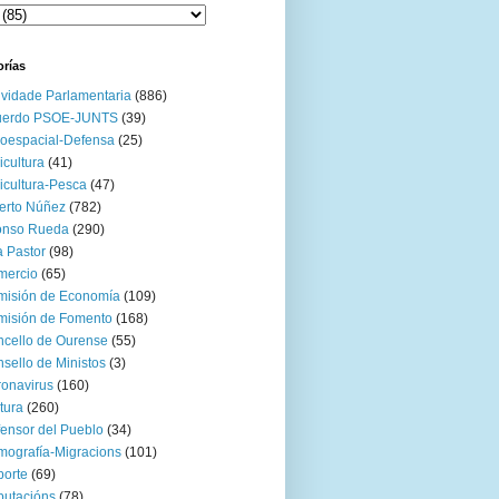
orías
ividade Parlamentaria
(886)
uerdo PSOE-JUNTS
(39)
oespacial-Defensa
(25)
icultura
(41)
icultura-Pesca
(47)
erto Núñez
(782)
onso Rueda
(290)
 Pastor
(98)
mercio
(65)
misión de Economía
(109)
isión de Fomento
(168)
cello de Ourense
(55)
sello de Ministos
(3)
onavirus
(160)
tura
(260)
ensor del Pueblo
(34)
ografía-Migracions
(101)
orte
(69)
utacións
(78)