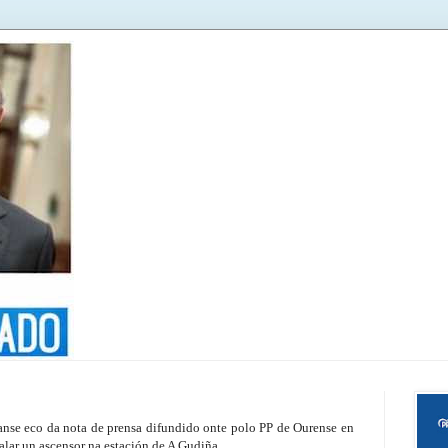
nse eco da nota de prensa difundido onte polo PP de Ourense en
alar un ascensor na estación de A Gudiña.