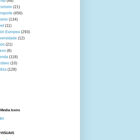
mal
(48)
rorismo
(21)
nsporte
(456)
ismo
(134)
eet
(11)
ión Europea
(293)
versidade
(12)
ios
(21)
eos
(6)
venda
(118)
cobeo
(10)
tiza
(128)
 Media Icons
ter
VISUAIS