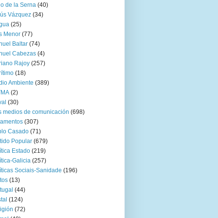
go de la Serna
(40)
sús Vázquez
(34)
gua
(25)
s Menor
(77)
uel Baltar
(74)
nuel Cabezas
(4)
iano Rajoy
(257)
ítimo
(18)
io Ambiente
(389)
TMA
(2)
val
(30)
 medios de comunicación
(698)
zamentos
(307)
blo Casado
(71)
tido Popular
(679)
ítica Estado
(219)
ítica-Galicia
(257)
íticas Sociais-Sanidade
(196)
tos
(13)
tugal
(44)
tal
(124)
igión
(72)