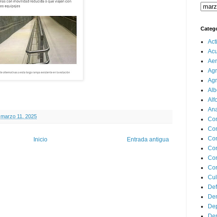
Categ
Act
Ac
Aer
Agr
Agr
Alb
Alf
Ana
 marzo 11, 2025
Co
Co
Com
Inicio
Entrada antigua
Con
Con
Cor
Cul
Def
Dem
Dep
Dep