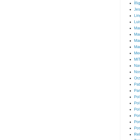
Íñi
Je
Lin
Lui
Man
Ma
Mar
Mar
Med
MI
Na
Nos
Or
Pa
Par
Pol
Pol
Pol
Por
Por
Pos
Rel