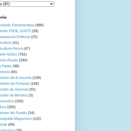
orías
ividade Parlamentaria
(886)
uerdo PSOE-JUNTS
(39)
oespacial-Defensa
(25)
icultura
(41)
icultura-Pesca
(47)
erto Núñez
(782)
onso Rueda
(290)
 Pastor
(98)
mercio
(65)
misión de Economía
(109)
isión de Fomento
(168)
cello de Ourense
(55)
sello de Ministos
(3)
onavirus
(160)
tura
(260)
ensor del Pueblo
(34)
ografía-Migracions
(102)
orte
(69)
utacións
(78)