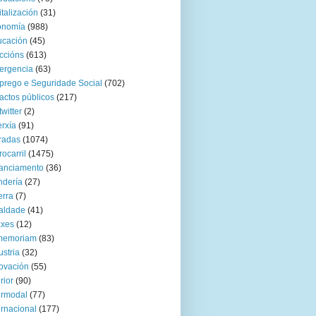
italización
(31)
onomía
(988)
ucación
(45)
ccións
(613)
ergencia
(63)
rego e Seguridade Social
(702)
actos públicos
(217)
twitter
(2)
rxía
(91)
radas
(1074)
rocarril
(1475)
anciamento
(36)
ndería
(27)
rra
(7)
aldade
(41)
axes
(12)
 memoriam
(83)
ustria
(32)
ovación
(55)
rior
(90)
ermodal
(77)
ernacional
(177)