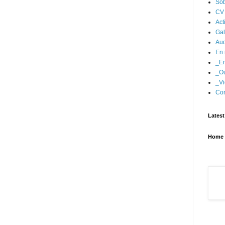
Sob
CV
Act
Gal
Aud
En 
_En
_Ou
_Vi
Con
Latest
Home