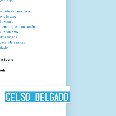
re Celso
ividade Parlamentaria
ería Imaxes
iovisuais
medios de comunicación
 Parlamento
tros Videos
deos Interesantes
tacto
 in Sports
 Ads