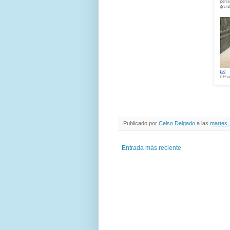
Publicado por
Celso Delgado
a las
martes,
Entrada más reciente