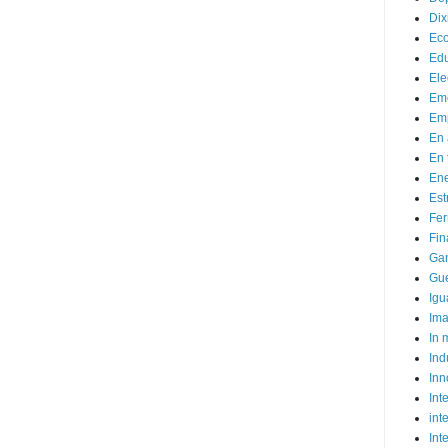
Dix
Ec
Ed
Ele
Em
Emp
En 
En 
Ene
Est
Fer
Fin
Ga
Gue
Igu
Im
In
Ind
Inn
Inte
int
Int