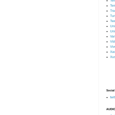
Ter
Ter
Tra
Tur
Tw
Un
Uni
Var
Víd
Vi
Xa
Xus
Social
twit
AUDIO