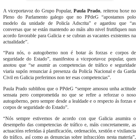
A viceportavoz do Grupo Popular,
Paula Prado
, reiterou hoxe no
Pleno do Parlamento galego que no PPdeG “apostamos polo
modelo da unidade de Policía Adscrita” e agardou que “as
conversas que se están mantendo ao máis alto nivel frutifiquen nun
acordo favorable para Galicia e se cubran as vacantes existentes na
actualidade”.
“Para nós, o autogoberno non é botar ás forzas e corpos de
seguridade do Estado”, manifestou a viceportavoz popular, quen
anotou que “se asumir as competencias de tráfico e seguridade
viaria supón renunciar á presenza da Policía Nacional e da Garda
Civil en Galicia preferimos non ter esas competencias”.
Paula Prado subliñou que o PPdeG “sempre amosou unha actitude
sensata pero comprometida no que se refire a reforzar o noso
autogoberno, pero sempre desde a lealdade e o respecto ás forzas e
corpos de seguridade do Estado”.
“Nós sempre estivemos de acordo con que Galicia asumira o
desempeño das competencias de tráfico e, máis concretamente, as
actuacións referidas á planificación, ordenación, xestión e vixilancia
do tráfico, así como as denuncias sobre infraccións nesta materia”,