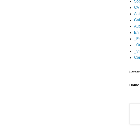
Sob
CV
Act
Gal
Aud
En 
_En
_Ou
_Vi
Con
Latest
Home