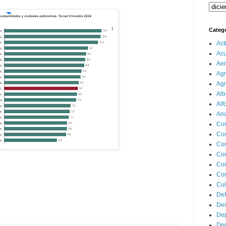
Categ
Act
Ac
Aer
Agr
Agr
Alb
Alf
Ana
Co
Co
Com
Con
Con
Cor
Cul
Def
Dem
Dep
Dep