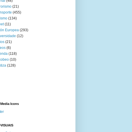
mal
(48)
rorismo
(21)
nsporte
(455)
ismo
(134)
eet
(11)
ión Europea
(293)
versidade
(12)
ios
(21)
eos
(6)
venda
(118)
cobeo
(10)
tiza
(128)
 Media Icons
ter
VISUAIS