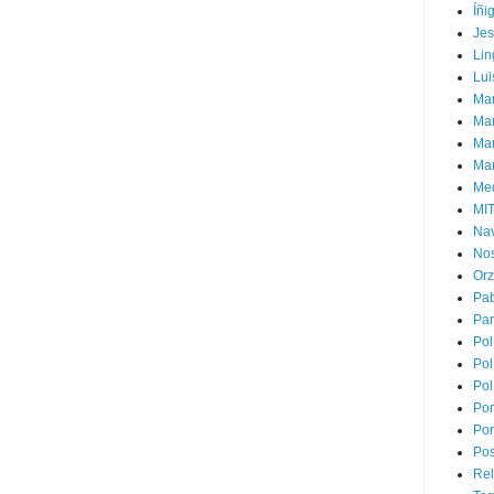
Íñi
Je
Lin
Lui
Man
Ma
Mar
Mar
Med
MI
Na
Nos
Or
Pa
Par
Pol
Pol
Pol
Por
Por
Pos
Rel