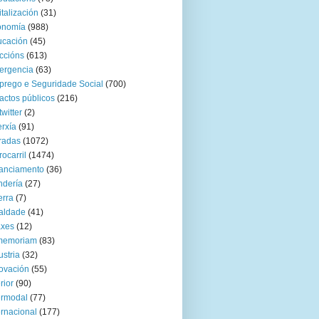
italización
(31)
onomía
(988)
ucación
(45)
ccións
(613)
ergencia
(63)
rego e Seguridade Social
(700)
actos públicos
(216)
twitter
(2)
rxía
(91)
radas
(1072)
rocarril
(1474)
anciamento
(36)
ndería
(27)
rra
(7)
aldade
(41)
axes
(12)
 memoriam
(83)
ustria
(32)
ovación
(55)
rior
(90)
ermodal
(77)
ernacional
(177)