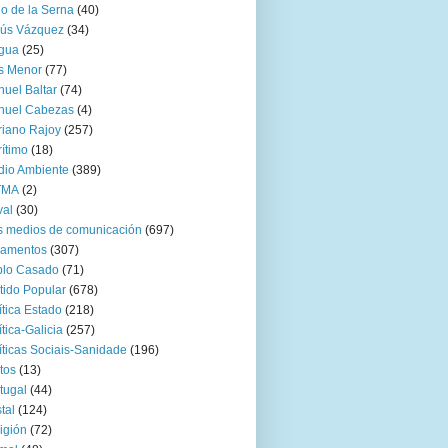
go de la Serna
(40)
sús Vázquez
(34)
gua
(25)
s Menor
(77)
uel Baltar
(74)
nuel Cabezas
(4)
iano Rajoy
(257)
ítimo
(18)
io Ambiente
(389)
TMA
(2)
val
(30)
 medios de comunicación
(697)
zamentos
(307)
blo Casado
(71)
tido Popular
(678)
ítica Estado
(218)
ítica-Galicia
(257)
íticas Sociais-Sanidade
(196)
tos
(13)
tugal
(44)
tal
(124)
igión
(72)