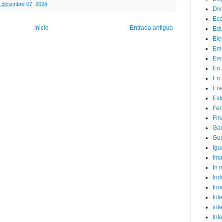
 diciembre 07, 2024
Dix
Ec
Inicio
Entrada antigua
Ed
Ele
Em
Emp
En 
En 
Ene
Est
Fer
Fin
Ga
Gue
Igu
Im
In
Ind
Inn
Inte
int
Int