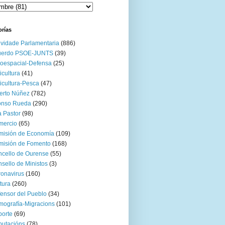
orías
ividade Parlamentaria
(886)
uerdo PSOE-JUNTS
(39)
oespacial-Defensa
(25)
icultura
(41)
icultura-Pesca
(47)
erto Núñez
(782)
onso Rueda
(290)
 Pastor
(98)
mercio
(65)
misión de Economía
(109)
isión de Fomento
(168)
cello de Ourense
(55)
sello de Ministos
(3)
onavirus
(160)
tura
(260)
ensor del Pueblo
(34)
ografía-Migracions
(101)
orte
(69)
utacións
(78)