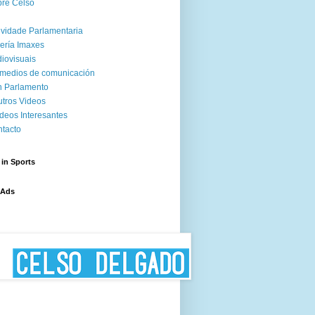
re Celso
ividade Parlamentaria
ería Imaxes
iovisuais
medios de comunicación
 Parlamento
tros Videos
deos Interesantes
tacto
 in Sports
 Ads