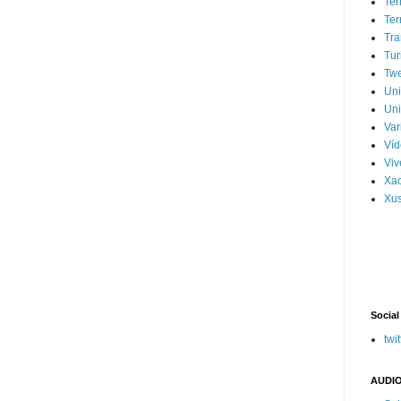
Ter
Ter
Tra
Tur
Tw
Un
Uni
Var
Víd
Vi
Xa
Xus
Social
twit
AUDIO