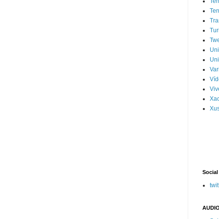
Ter
Ter
Tra
Tur
Tw
Un
Uni
Var
Víd
Vi
Xa
Xus
Social
twit
AUDIO