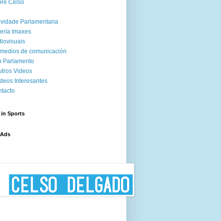
re Celso
ividade Parlamentaria
ería Imaxes
iovisuais
medios de comunicación
 Parlamento
tros Videos
deos Interesantes
tacto
 in Sports
 Ads