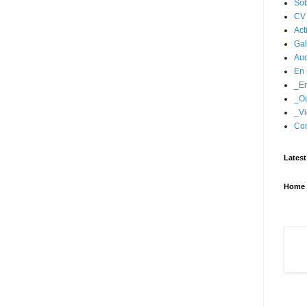
Sob
CV
Act
Gal
Aud
En 
_En
_Ou
_Vi
Con
Latest
Home