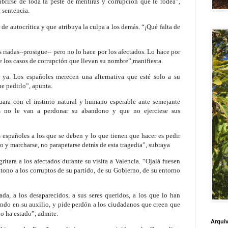
brirse de toda la peste de mentiras y corrupción que le rodea”,
, sentencia.
a de autocrítica y que atribuya la culpa a los demás. “¡Qué falta de
s riadas--prosigue-- pero no lo hace por los afectados. Lo hace por
 los casos de corrupción que llevan su nombre”,manifiesta.
 ya. Los españoles merecen una alternativa que esté solo a su
ue pedirlo”, apunta.
uara con el instinto natural y humano esperable ante semejante
os no le van a perdonar su abandono y que no ejerciese sus
s españoles a los que se deben y lo que tienen que hacer es pedir
o y marcharse, no parapetarse detrás de esta tragedia”, subraya
ritara a los afectados durante su visita a Valencia. “Ojalá fuesen
 tono a los corruptos de su partido, de su Gobierno, de su entorno
ada, a los desaparecidos, a sus seres queridos, a los que lo han
ando en su auxilio, y pide perdón a los ciudadanos que creen que
 lo ha estado”, admite.
Arquiv