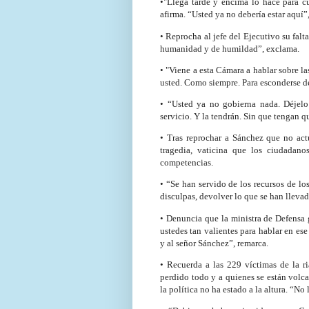
•"Llega tarde y encima lo hace para cu
afirma. “Usted ya no debería estar aquí”
• Reprocha al jefe del Ejecutivo su falt
humanidad y de humildad”, exclama.
• "Viene a esta Cámara a hablar sobre la
usted. Como siempre. Para esconderse de
• “Usted ya no gobierna nada. Déjelo
servicio. Y la tendrán. Sin que tengan q
• Tras reprochar a Sánchez que no act
tragedia, vaticina que los ciudadan
competencias.
• “Se han servido de los recursos de lo
disculpas, devolver lo que se han llevad
• Denuncia que la ministra de Defensa g
ustedes tan valientes para hablar en ese
y al señor Sánchez”, remarca.
• Recuerda a las 229 víctimas de la ri
perdido todo y a quienes se están volc
la política no ha estado a la altura. “No