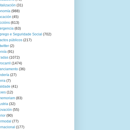
italización
(31)
onomía
(988)
ucación
(45)
ccións
(613)
ergencia
(63)
rego e Seguridade Social
(702)
actos públicos
(217)
twitter
(2)
rxía
(91)
radas
(1072)
rocarril
(1474)
anciamento
(36)
ndería
(27)
rra
(7)
aldade
(41)
axes
(12)
 memoriam
(83)
ustria
(32)
ovación
(55)
rior
(90)
ermodal
(77)
ernacional
(177)