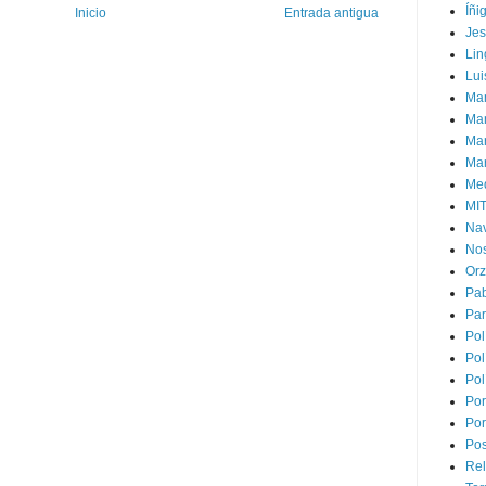
Íñi
Inicio
Entrada antigua
Je
Lin
Lui
Man
Ma
Mar
Mar
Med
MI
Na
Nos
Or
Pa
Par
Pol
Pol
Pol
Por
Por
Pos
Rel