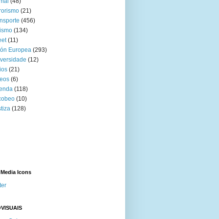
mal
(48)
rorismo
(21)
nsporte
(456)
ismo
(134)
eet
(11)
ión Europea
(293)
versidade
(12)
ios
(21)
eos
(6)
venda
(118)
cobeo
(10)
tiza
(128)
 Media Icons
ter
VISUAIS