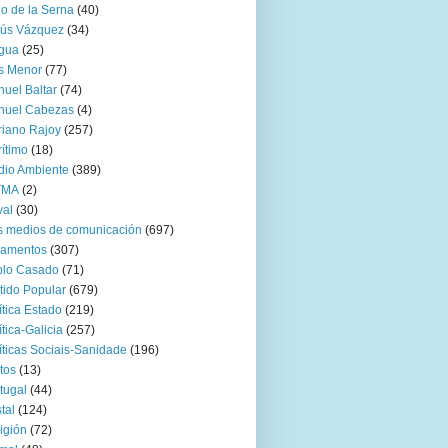
go de la Serna
(40)
sús Vázquez
(34)
gua
(25)
s Menor
(77)
uel Baltar
(74)
nuel Cabezas
(4)
iano Rajoy
(257)
ítimo
(18)
io Ambiente
(389)
TMA
(2)
val
(30)
 medios de comunicación
(697)
zamentos
(307)
blo Casado
(71)
tido Popular
(679)
ítica Estado
(219)
ítica-Galicia
(257)
íticas Sociais-Sanidade
(196)
tos
(13)
tugal
(44)
tal
(124)
igión
(72)