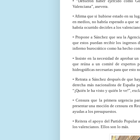
• “Debieron haber ejercido como Gob
Valenciana”, asevera.
• Afirma que si hubiese estado en su lu
en medios, no habría esperado a que se 
habría ocurrido decirles a los valencian
• Propone a Sánchez que sea la Agencia 
que estos puedan recibir los ingresos d
infierno burocrático como ha hecho con
• Insiste en la necesidad de aprobar u
que reúna a un comité de expertos pa
hidrográficas necesarias para que esto n
• Retrata a Sánchez después de que hay
derecha más nacionalista de España p
“¡Quién le ha visto y quién le ve!”, exc
• Censura que la primera urgencia par
presentar una moción de censura en Requ
ayudas a los presupuestos.
• Reitera el apoyo del Partido Popular 
los valencianos. Ellos son lo más.