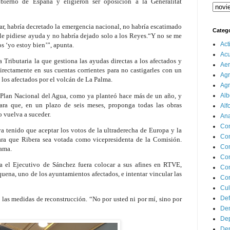
ierno de España y eligieron ser oposición a la Generalitat
gar, habría decretado la emergencia nacional, no habría escatimado
Categ
le pidiese ayuda y no habría dejado solo a los Reyes.“Y no se me
Act
os ‘yo estoy bien’”, apunta.
Ac
Tributaria la que gestiona las ayudas directas a los afectados y
Aer
irectamente en sus cuentas corrientes para no castigarles con un
Agr
 los afectados por el volcán de La Palma.
Agr
n Plan Nacional del Agua, como ya planteó hace más de un año, y
Alb
ra que, en un plazo de seis meses, proponga todas las obras
Alf
o vuelva a suceder.
Ana
Co
a tenido que aceptar los votos de la ultraderecha de Europa y la
Co
ara que Ribera sea votada como vicepresidenta de la Comisión.
Com
lama.
Con
a el Ejecutivo de Sánchez fuera colocar a sus afines en RTVE,
Con
ena, uno de los ayuntamientos afectados, e intentar vincular las
Cor
Cul
Def
a las medidas de reconstrucción. “No por usted ni por mí, sino por
Dem
Dep
Dep