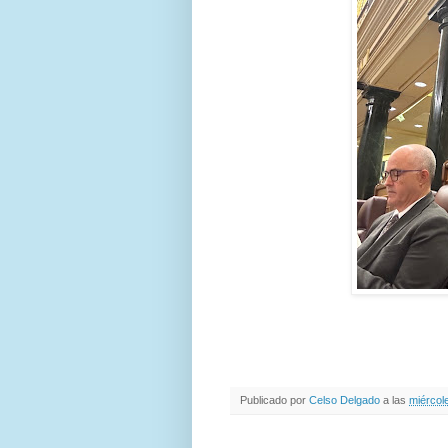
Publicado por
Celso Delgado
a las
miércol