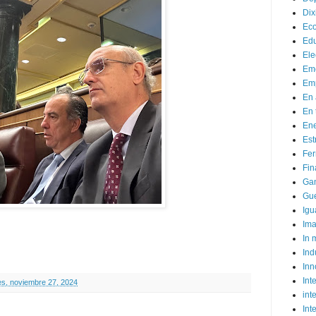
Dix
Ec
Ed
Ele
Em
Emp
En 
En 
Ene
Est
Fer
Fin
Ga
Gue
Igu
Im
In
Ind
Inn
Inte
es, noviembre 27, 2024
int
Int