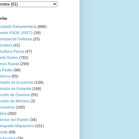
orías
ividade Parlamentaria
(886)
uerdo PSOE-JUNTS
(39)
oespacial-Defensa
(25)
icultura
(41)
icultura-Pesca
(47)
erto Núñez
(782)
onso Rueda
(290)
 Pastor
(98)
mercio
(65)
misión de Economía
(109)
isión de Fomento
(168)
cello de Ourense
(55)
sello de Ministos
(3)
onavirus
(160)
tura
(260)
ensor del Pueblo
(34)
ografía-Migracions
(101)
orte
(69)
utacións
(78)