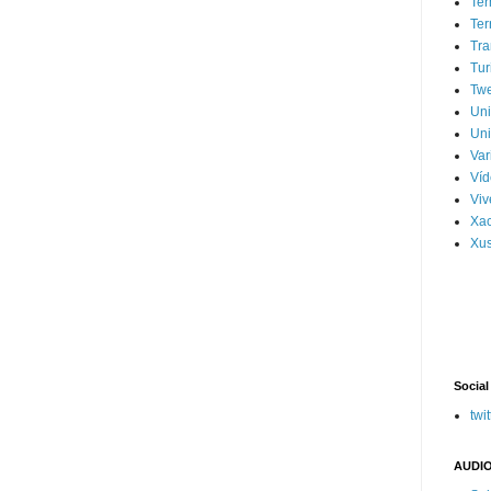
Ter
Ter
Tra
Tur
Tw
Un
Uni
Var
Víd
Vi
Xa
Xus
Social
twit
AUDIO