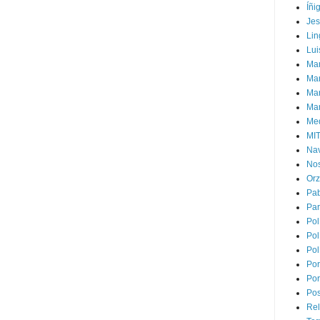
Íñi
Je
Lin
Lui
Man
Ma
Mar
Mar
Med
MI
Na
Nos
Or
Pa
Par
Pol
Pol
Pol
Por
Por
Pos
Rel