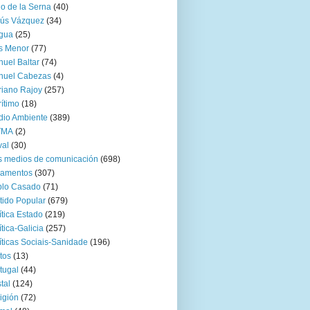
go de la Serna
(40)
sús Vázquez
(34)
gua
(25)
s Menor
(77)
uel Baltar
(74)
nuel Cabezas
(4)
iano Rajoy
(257)
ítimo
(18)
io Ambiente
(389)
TMA
(2)
val
(30)
 medios de comunicación
(698)
zamentos
(307)
blo Casado
(71)
tido Popular
(679)
ítica Estado
(219)
ítica-Galicia
(257)
íticas Sociais-Sanidade
(196)
tos
(13)
tugal
(44)
tal
(124)
igión
(72)