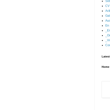
Sob
CV
Act
Gal
Aud
En 
_En
_Ou
_Vi
Con
Latest
Home