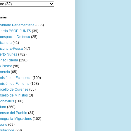
orías
ividade Parlamentaria
(886)
uerdo PSOE-JUNTS
(39)
oespacial-Defensa
(25)
icultura
(41)
icultura-Pesca
(47)
erto Núñez
(782)
onso Rueda
(290)
 Pastor
(98)
mercio
(65)
misión de Economía
(109)
isión de Fomento
(168)
cello de Ourense
(55)
sello de Ministos
(3)
onavirus
(160)
tura
(260)
ensor del Pueblo
(34)
ografía-Migracions
(102)
orte
(69)
utacións
(78)