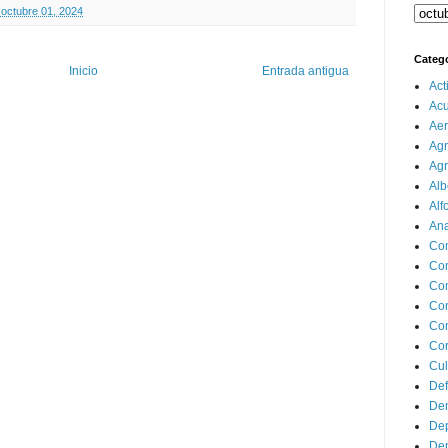
 octubre 01, 2024
Categ
Inicio
Entrada antigua
Act
Ac
Aer
Agr
Agr
Alb
Alf
Ana
Co
Co
Com
Con
Con
Cor
Cul
Def
Dem
Dep
Dep