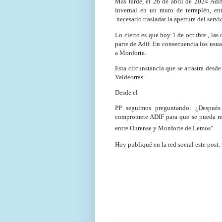
Más tarde, el 26 de abril de 2024 Adi
invernal en un muro de terraplén, en
necesario trasladar la apertura del serv
Lo cierto es que hoy 1 de octubre , la
parte de Adif. En consecuencia los usua
a Monforte.
Esta circunstancia que se arrastra desd
Valdeorras.
Desde el
PP seguimos preguntando: ¿Después 
compromete ADIF para que se pueda reto
entre Ourense y Monforte de Lemos”
Hoy publiqué en la red social este post.