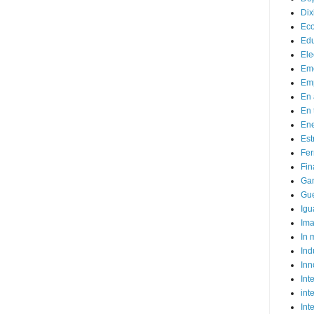
Dix
Ec
Ed
Ele
Em
Emp
En 
En 
Ene
Est
Fer
Fin
Ga
Gue
Igu
Im
In
Ind
Inn
Inte
int
Int