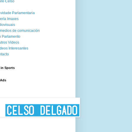
re Celso
ividade Parlamentaria
ería Imaxes
iovisuais
medios de comunicación
 Parlamento
tros Videos
deos Interesantes
tacto
 in Sports
 Ads