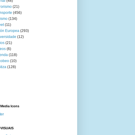
mal
(48)
rorismo
(21)
nsporte
(456)
ismo
(134)
eet
(11)
ión Europea
(293)
versidade
(12)
ios
(21)
eos
(6)
venda
(118)
cobeo
(10)
tiza
(128)
 Media Icons
ter
VISUAIS