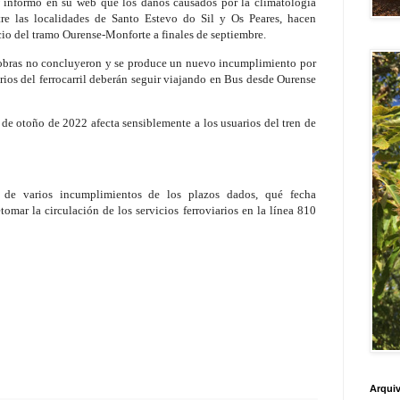
f informó en su web que los daños causados por la climatología
tre las localidades de Santo Estevo do Sil y Os Peares, hacen
icio del tramo Ourense-Monforte a finales de septiembre.
s obras no concluyeron y se produce un nuevo incumplimiento por
rios del ferrocarril deberán seguir viajando en Bus desde Ourense
e de otoño de 2022 afecta sensiblemente a los usuarios del tren de
de varios incumplimientos de los plazos dados, qué fecha
mar la circulación de los servicios ferroviarios en la línea 810
Arquiv