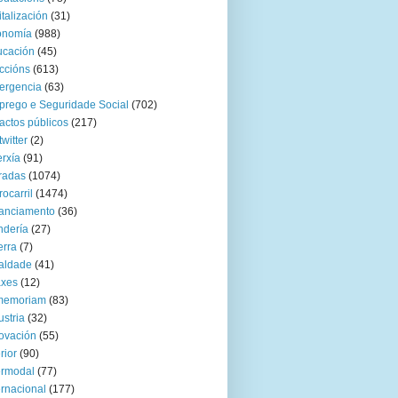
italización
(31)
onomía
(988)
ucación
(45)
ccións
(613)
ergencia
(63)
rego e Seguridade Social
(702)
actos públicos
(217)
twitter
(2)
rxía
(91)
radas
(1074)
rocarril
(1474)
anciamento
(36)
ndería
(27)
rra
(7)
aldade
(41)
axes
(12)
 memoriam
(83)
ustria
(32)
ovación
(55)
rior
(90)
ermodal
(77)
ernacional
(177)