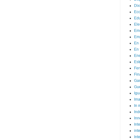
Dix
Ec
Ed
Ele
Em
Emp
En 
En 
Ene
Est
Fer
Fin
Ga
Gue
Igu
Im
In
Ind
Inn
Inte
int
Int