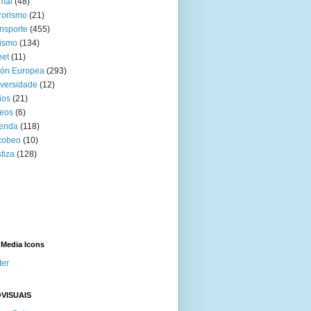
mal
(48)
rorismo
(21)
nsporte
(455)
ismo
(134)
eet
(11)
ión Europea
(293)
versidade
(12)
ios
(21)
eos
(6)
venda
(118)
cobeo
(10)
tiza
(128)
 Media Icons
ter
VISUAIS