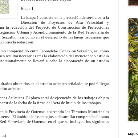
Etapa 1
La Etapa 1 consiste en la prestación de servicios, a la
Dirección de Proyectos de Alta Velocidad y
ara la redacción del Proyecto de Construcción de Protecciones
Integración Urbana y Acondicionamiento de la Red Ferroviaria de
eixalbo., así como en el desarrollo de las tareas necesarias que
su correcta redacción.
 tramo comprendido entre Taboadela- Conexión Seixalbo, así como
sen resultar necesarias tras la elaboración del mencionado estudio
Adicionalmente se llevará a cabo la elaboración de un estudio
sultados obtenidos en el estudio acústico señalado, se podrá llegar
cción acústica:
nes Acústicas. El plazo total de ejecución de los trabajos objeto
artir de la fecha de la firma del Acta de Inicio de los trabajos
a en la Provincia de Ourense, abarcando los Términos Municipales
rense. El ámbito de los trabajos a desarrollar comprende el tramo
ed Ferroviaria de Ourense, en el que se incluyen los siguientes
Arquiv
0 m)