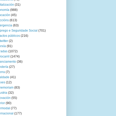
italización
(31)
onomía
(988)
ucación
(45)
ccións
(613)
ergencia
(63)
rego e Seguridade Social
(701)
actos públicos
(216)
twitter
(2)
rxía
(91)
radas
(1072)
rocarril
(1474)
anciamento
(36)
ndería
(27)
rra
(7)
aldade
(41)
axes
(12)
 memoriam
(83)
ustria
(32)
ovación
(55)
rior
(90)
ermodal
(77)
ernacional
(177)