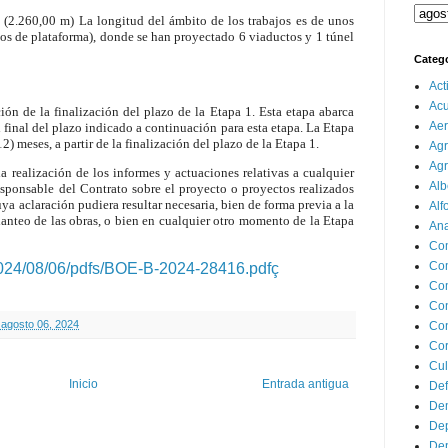
(2.260,00 m) La longitud del ámbito de los trabajos es de unos
os de plataforma), donde se han proyectado 6 viaductos y 1 túnel
Categ
Act
Ac
n de la finalización del plazo de la Etapa 1. Esta etapa abarca
Aer
el final del plazo indicado a continuación para esta etapa. La Etapa
2) meses, a partir de la finalización del plazo de la Etapa 1.
Agr
Agr
la realización de los informes y actuaciones relativas a cualquier
Alb
esponsable del Contrato sobre el proyecto o proyectos realizados
uya aclaración pudiera resultar necesaria, bien de forma previa a la
Alf
anteo de las obras, o bien en cualquier otro momento de la Etapa
Ana
Co
Co
2024/08/06/pdfs/BOE-B-2024-28416.pdfç
Com
Con
 agosto 06, 2024
Con
Cor
Cul
Inicio
Entrada antigua
Def
Dem
Dep
Dep