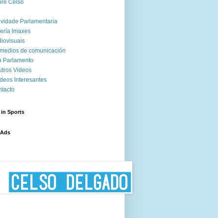
re Celso
ividade Parlamentaria
ería Imaxes
iovisuais
medios de comunicación
 Parlamento
tros Videos
deos Interesantes
tacto
 in Sports
 Ads