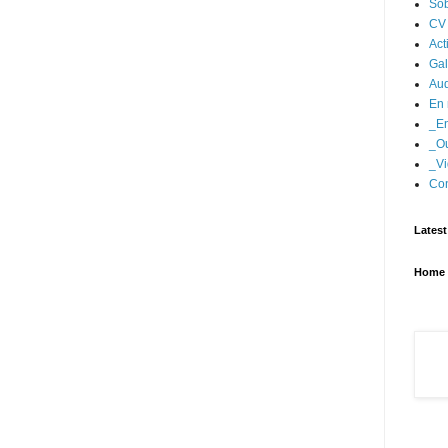
Sob
CV
Act
Gal
Aud
En 
_En
_Ou
_Vi
Con
Latest
Home