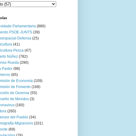
orías
ividade Parlamentaria
(886)
uerdo PSOE-JUNTS
(39)
oespacial-Defensa
(25)
icultura
(41)
icultura-Pesca
(47)
erto Núñez
(782)
onso Rueda
(290)
 Pastor
(98)
mercio
(65)
misión de Economía
(109)
isión de Fomento
(168)
cello de Ourense
(55)
sello de Ministos
(3)
onavirus
(160)
tura
(260)
ensor del Pueblo
(34)
ografía-Migracions
(101)
orte
(69)
utacións
(78)