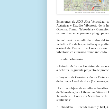
Estaciones de ADIF-Alta Velocidad, p
Acústicas y Estudio Vibratorio de la 
Ourense. Tramo: Taboadela – Conexión S
se describen en el presente pliego para 
Se realizará un estudio de ruidos del
la definición de las pantallas que pudie
a nivel de Proyecto de Construcción. 
vibratorio en el mismo tramo indicado.
• Estudio Vibratorio.
• Estudio Acústico. En virtud de los re
a definir el siguiente proyecto de prote
• Proyecto de Construcción de Proteccio
de la Etapa 1 será de doce (12) meses, a p
. La zona objeto de estudio se localiz
de Taboadela, San Cibrao das Viñas y Ou
Taboadela – Conexión Seixalbo de la R
subtramos:
• Taboadela – Túnel de Rante (5.601,3