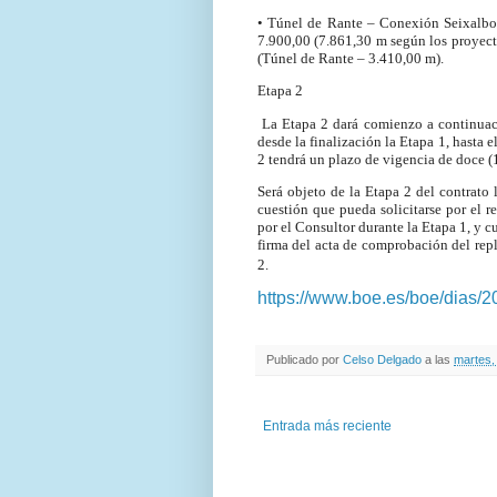
• Túnel de Rante – Conexión Seixalbo 
7.900,00 (7.861,30 m según los proyect
(Túnel de Rante – 3.410,00 m).
Etapa 2
La Etapa 2 dará comienzo a continuació
desde la finalización la Etapa 1, hasta 
2 tendrá un plazo de vigencia de doce (1
Será objeto de la Etapa 2 del contrato 
cuestión que pueda solicitarse por el r
por el Consultor durante la Etapa 1, y c
firma del acta de comprobación del repl
2.
https://www.boe.es/boe/dias/
Publicado por
Celso Delgado
a las
martes,
Entrada más reciente