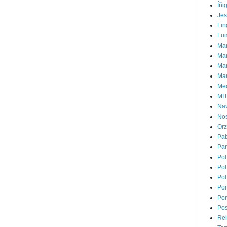
Íñi
Je
Lin
Lui
Man
Ma
Mar
Mar
Med
MI
Na
Nos
Or
Pa
Par
Pol
Pol
Pol
Por
Por
Pos
Rel