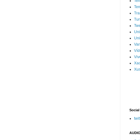
Ter
Ter
Tra
Tur
Tw
Un
Uni
Var
Víd
Vi
Xa
Xus
Social
twit
AUDIO