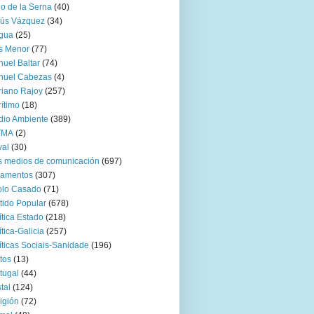
go de la Serna
(40)
sús Vázquez
(34)
gua
(25)
s Menor
(77)
uel Baltar
(74)
nuel Cabezas
(4)
iano Rajoy
(257)
ítimo
(18)
io Ambiente
(389)
TMA
(2)
val
(30)
 medios de comunicación
(697)
zamentos
(307)
blo Casado
(71)
tido Popular
(678)
ítica Estado
(218)
ítica-Galicia
(257)
íticas Sociais-Sanidade
(196)
tos
(13)
tugal
(44)
tal
(124)
igión
(72)