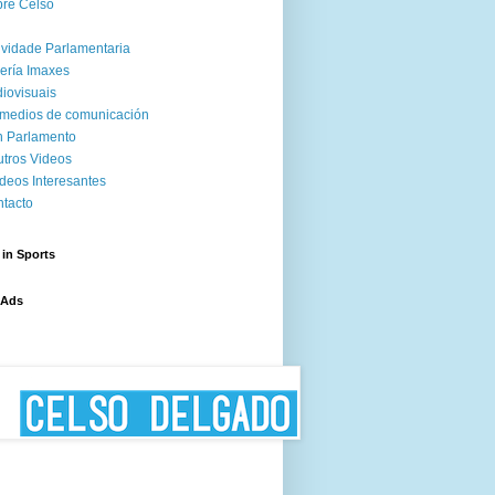
re Celso
ividade Parlamentaria
ería Imaxes
iovisuais
medios de comunicación
 Parlamento
tros Videos
deos Interesantes
tacto
 in Sports
 Ads