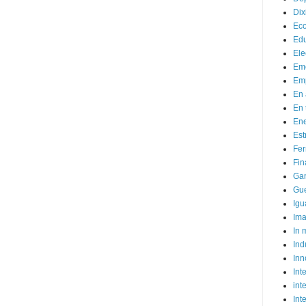
Dix
Ec
Ed
Ele
Em
Emp
En 
En 
Ene
Est
Fer
Fin
Ga
Gue
Igu
Im
In
Ind
Inn
Inte
int
Int