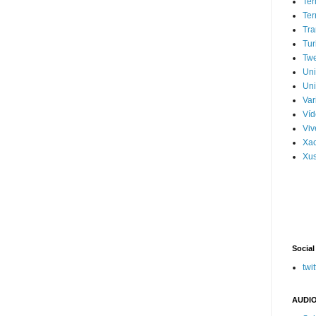
Ter
Ter
Tra
Tur
Tw
Un
Uni
Var
Víd
Vi
Xa
Xus
Social
twit
AUDIO