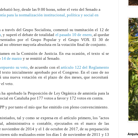
debatió hoy, desde las 9:00 horas, sobre el veto del Senado a
ía para la normalización institucional, política y social en
a a través del Grupo Socialista, comenzó su tramitación el 12 de
n
, y superó el debate de totalidad
el pasado 10 de enero
, al quedar
 presentados por el Grupo Popular y el Grupo VOX. El 30 de
al no obtener mayoría absoluta en la votación final de conjunto.
men en la Comisión de Justicia. En esa ocasión, el texto sí se
o
14 de marzo
y se remitió al Senado.
terpuesto su veto
, de acuerdo con el
artículo 122 del Reglamento
el texto inicialmente aprobado por el Congreso. En el caso de no
rá una nueva votación en el plazo de dos meses, que necesitará
 el veto.
 ha aprobado la Proposición de Ley Orgánica de amnistía para la
social en Cataluña por 177 votos a favor y 172 votos en contra.
 GPP y por tanto el mío que fue emitido con pleno convencimiento.
stiados, tal y como se expresa en el artículo primero, los "actos
al, administrativa o contable, ejecutados en el marco de las
e noviembre de 2014 y el 1 de octubre de 2017, de su preparación
ieren sido realizados entre los días 1 de noviembre de 2011 y 13
Arquiv