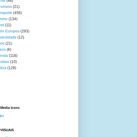
mal
(48)
rorismo
(21)
nsporte
(456)
ismo
(134)
eet
(11)
ión Europea
(293)
versidade
(12)
ios
(21)
eos
(6)
venda
(118)
cobeo
(10)
tiza
(128)
 Media Icons
ter
VISUAIS