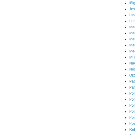
Íñi
Je
Lin
Lui
Man
Ma
Mar
Mar
Med
MI
Na
Nos
Or
Pa
Par
Pol
Pol
Pol
Por
Por
Pos
Rel