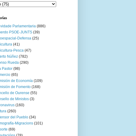
orías
ividade Parlamentaria
(886)
uerdo PSOE-JUNTS
(39)
oespacial-Defensa
(25)
icultura
(41)
icultura-Pesca
(47)
erto Núñez
(782)
onso Rueda
(290)
 Pastor
(98)
mercio
(65)
misión de Economía
(109)
isión de Fomento
(168)
cello de Ourense
(55)
sello de Ministos
(3)
onavirus
(160)
tura
(260)
ensor del Pueblo
(34)
ografía-Migracions
(101)
orte
(69)
utacións
(78)