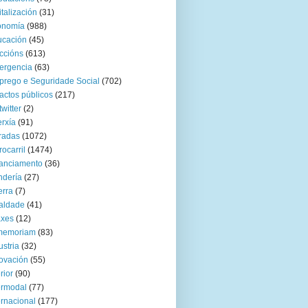
italización
(31)
onomía
(988)
ucación
(45)
ccións
(613)
ergencia
(63)
rego e Seguridade Social
(702)
actos públicos
(217)
twitter
(2)
rxía
(91)
radas
(1072)
rocarril
(1474)
anciamento
(36)
ndería
(27)
rra
(7)
aldade
(41)
axes
(12)
 memoriam
(83)
ustria
(32)
ovación
(55)
rior
(90)
ermodal
(77)
ernacional
(177)