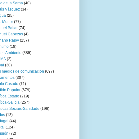
go de la Serna
(40)
sús Vázquez
(34)
gua
(25)
s Menor
(77)
uel Baltar
(74)
nuel Cabezas
(4)
iano Rajoy
(257)
ítimo
(18)
io Ambiente
(389)
TMA
(2)
val
(30)
 medios de comunicación
(697)
zamentos
(307)
blo Casado
(71)
tido Popular
(679)
ítica Estado
(219)
ítica-Galicia
(257)
íticas Sociais-Sanidade
(196)
tos
(13)
tugal
(44)
tal
(124)
igión
(72)