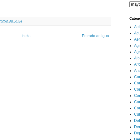
Categ
 mayo 30, 2024
Act
Ac
Inicio
Entrada antigua
Aer
Agr
Agr
Alb
Alf
Ana
Co
Co
Com
Con
Con
Cor
Cul
Def
Dem
Dep
Dep