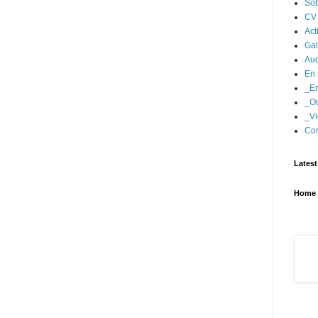
Sob
CV
Act
Gal
Aud
En 
_En
_Ou
_Vi
Con
Latest
Home