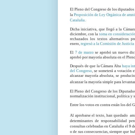
El Pleno del Congreso de los diputados 
la
Proposición de Ley Orgánica de amnist
Cataluña
.
Dicha iniciativa, que llegó a la Cámar
diciembre, con la
toma en consideració
rechazados los textos alternativos
enero,
regresó a la Comisión de Justicia
El
7 de marzo
se aprobó un nuevo dicta
aprobó por mayoría absoluta en el Plen
Después de que la Cámara Alta
haya in
del Congreso
, se someterá a votación 
alcanzar mayoría absoluta, se produci
alcanzar la mayoría simple para levantar
El Pleno del Congreso de los Diputados
normalización institucional, política y 
Entre los votos en contra están los del
Al aprobarse el texto, han quedado amni
determinantes de responsabilidad pen
consultas celebradas en Cataluña el 9 d
o de sus consecuencias, siempre que hub