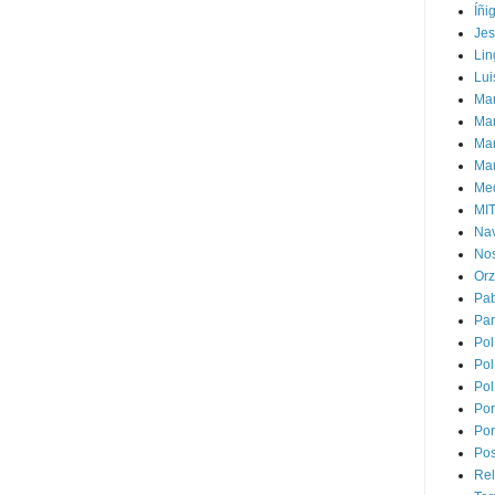
Íñi
Je
Lin
Lui
Man
Ma
Mar
Mar
Med
MI
Na
Nos
Or
Pa
Par
Pol
Pol
Pol
Por
Por
Pos
Rel