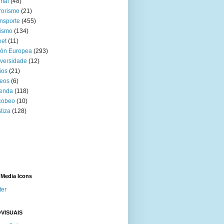
mal
(48)
rorismo
(21)
nsporte
(455)
ismo
(134)
eet
(11)
ión Europea
(293)
versidade
(12)
ios
(21)
eos
(6)
venda
(118)
cobeo
(10)
tiza
(128)
 Media Icons
ter
VISUAIS