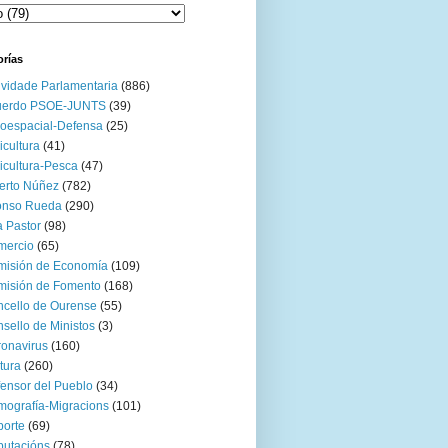
orías
ividade Parlamentaria
(886)
uerdo PSOE-JUNTS
(39)
oespacial-Defensa
(25)
icultura
(41)
icultura-Pesca
(47)
erto Núñez
(782)
onso Rueda
(290)
 Pastor
(98)
mercio
(65)
misión de Economía
(109)
isión de Fomento
(168)
cello de Ourense
(55)
sello de Ministos
(3)
onavirus
(160)
tura
(260)
ensor del Pueblo
(34)
ografía-Migracions
(101)
orte
(69)
utacións
(78)