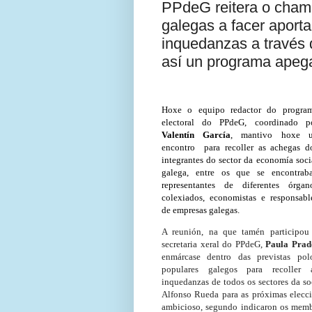
PPdeG reitera o cham
galegas a facer aporta
inquedanzas a través 
así un programa apega
Hoxe o equipo redactor do progra
electoral do PPdeG, coordinado p
Valentín García
, mantivo hoxe 
encontro
para recoller as achegas d
integrantes do sector da economía soci
galega, entre os que se encontrab
representantes de diferentes órgan
colexiados, economistas e responsabl
de empresas galegas.
A reunión, na que tamén participou
secretaria xeral do PPdeG,
Paula Prad
enmárcase dentro das previstas pol
populares galegos para recoller 
inquedanzas de todos os sectores da s
Alfonso Rueda para as próximas elecci
ambicioso, segundo indicaron os membr