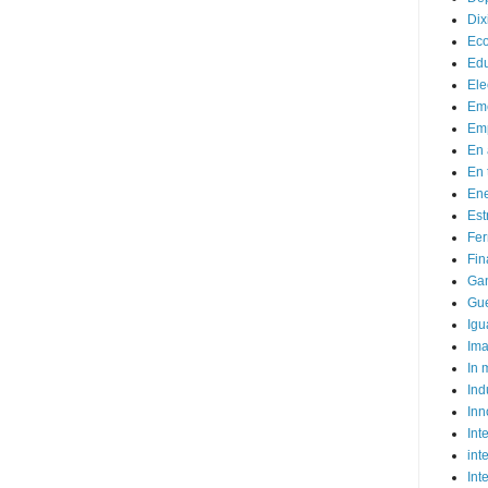
Dix
Ec
Ed
Ele
Em
Emp
En 
En 
Ene
Est
Fer
Fin
Ga
Gue
Igu
Im
In
Ind
Inn
Inte
int
Int