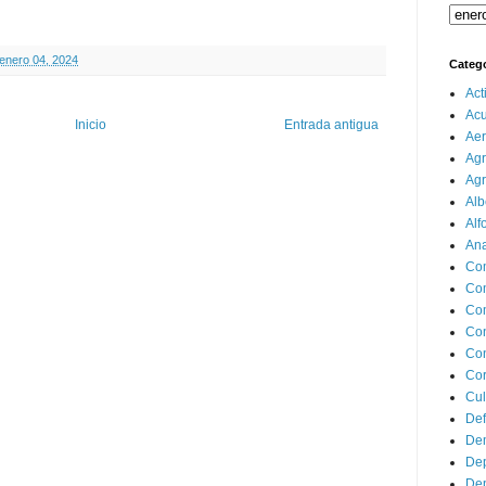
 enero 04, 2024
Categ
Act
Ac
Inicio
Entrada antigua
Aer
Agr
Agr
Alb
Alf
Ana
Co
Co
Com
Con
Con
Cor
Cul
Def
Dem
Dep
Dep