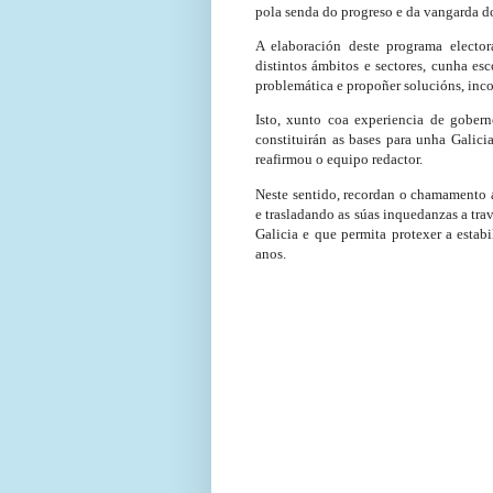
pola senda do progreso e da vangarda 
A elaboración deste programa elector
distintos ámbitos e sectores, cunha esc
problemática e propoñer solucións, inco
Isto, xunto coa experiencia de gobern
constituirán as bases para unha Galicia
reafirmou o equipo redactor.
Neste sentido,
recordan o chamamento a 
e trasladando as súas inquedanzas a tr
Galicia e que permita protexer a esta
anos.