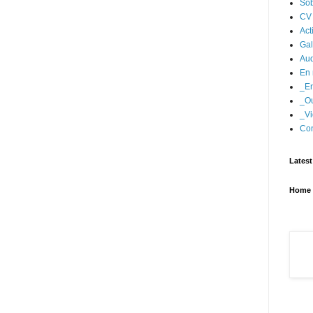
Sob
CV
Act
Gal
Aud
En 
_En
_Ou
_Vi
Con
Latest
Home