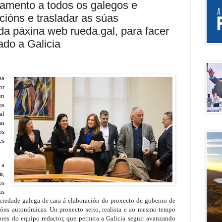
amento a todos os galegos e
cións e trasladar as súas
da páxina web rueda.gal, para facer
do a Galicia
ma
or
un
os
al
an
os
es
 a
o
,
os
as
ociedade galega de cara á elaboración do proxecto de goberno de
óns autonómicas. Un proxecto serio, realista e ao mesmo tempo
os do equipo redactor, que permita a Galicia seguir avanzando