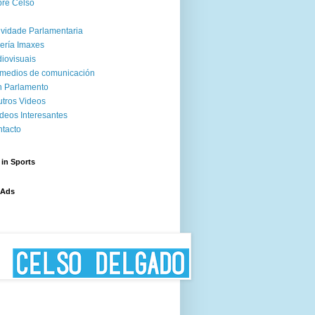
re Celso
ividade Parlamentaria
ería Imaxes
iovisuais
medios de comunicación
 Parlamento
tros Videos
deos Interesantes
tacto
 in Sports
 Ads