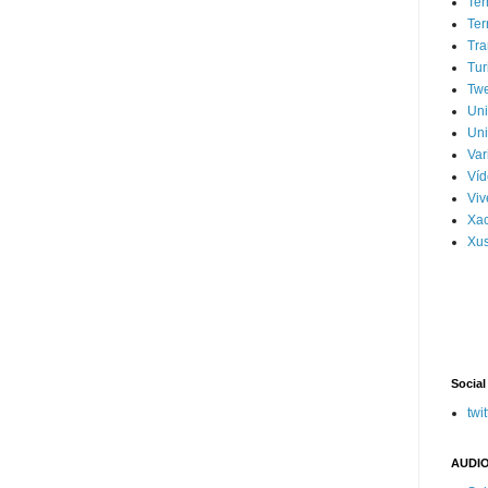
Ter
Ter
Tra
Tur
Tw
Un
Uni
Var
Víd
Vi
Xa
Xus
Social
twit
AUDIO