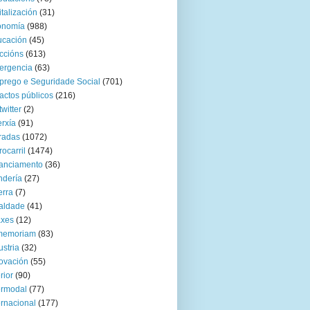
italización
(31)
onomía
(988)
ucación
(45)
ccións
(613)
ergencia
(63)
rego e Seguridade Social
(701)
actos públicos
(216)
twitter
(2)
rxía
(91)
radas
(1072)
rocarril
(1474)
anciamento
(36)
ndería
(27)
rra
(7)
aldade
(41)
axes
(12)
 memoriam
(83)
ustria
(32)
ovación
(55)
rior
(90)
ermodal
(77)
ernacional
(177)