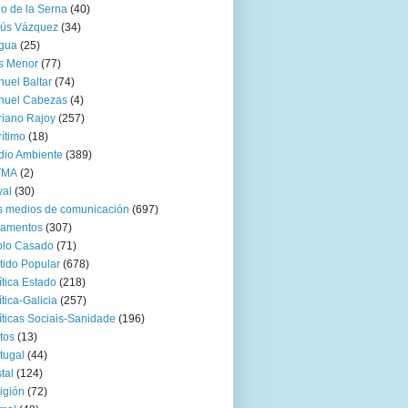
go de la Serna
(40)
sús Vázquez
(34)
gua
(25)
s Menor
(77)
uel Baltar
(74)
nuel Cabezas
(4)
iano Rajoy
(257)
ítimo
(18)
io Ambiente
(389)
TMA
(2)
val
(30)
 medios de comunicación
(697)
zamentos
(307)
blo Casado
(71)
tido Popular
(678)
ítica Estado
(218)
ítica-Galicia
(257)
íticas Sociais-Sanidade
(196)
tos
(13)
tugal
(44)
tal
(124)
igión
(72)